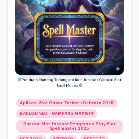
Panduan Menang Terlengkap Raih Jackpot Gede di Slot
Spell Master
Posted
Aplikasi Slot Gacor Terbaru Bebtoto 2025
in
BANDAR SLOT GAMPANG MAXWIN
Bandar Slot Jackpot Pragmatic Play Slot
Spellmaster 2025