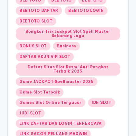
BEB TOTO
BEBTOTO
BEBTOTO
BEBTOTO DAFTAR
BEBTOTO LOGIN
BEBTOTO SLOT
Bongkar Trik Jackpot Slot Spell Master
Sekarang Juga
BONUS SLOT
Business
DAFTAR AKUN VIP SLOT
Daftar Situs Slot Resmi Anti Rungkat
Terbaik 2025
Game JACKPOT Spellmaster 2025
Game Slot Terbaik
Games Slot Online Tergacor
IDN SLOT
JUDI SLOT
LINK DAFTAR DAN LOGIN TERPERCAYA
LINK GACOR PELUANG MAXWIN