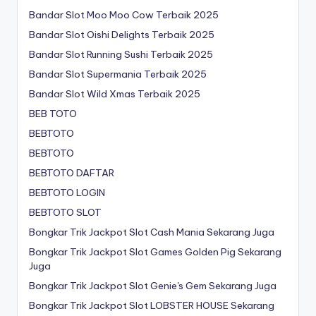
Bandar Slot Moo Moo Cow Terbaik 2025
Bandar Slot Oishi Delights Terbaik 2025
Bandar Slot Running Sushi Terbaik 2025
Bandar Slot Supermania Terbaik 2025
Bandar Slot Wild Xmas Terbaik 2025
BEB TOTO
BEBTOTO
BEBTOTO
BEBTOTO DAFTAR
BEBTOTO LOGIN
BEBTOTO SLOT
Bongkar Trik Jackpot Slot Cash Mania Sekarang Juga
Bongkar Trik Jackpot Slot Games Golden Pig Sekarang
Juga
Bongkar Trik Jackpot Slot Genie's Gem Sekarang Juga
Bongkar Trik Jackpot Slot LOBSTER HOUSE Sekarang