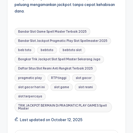
peluang mengamankan jackpot tanpa cepat kehabisan
dana.
Tags:
Bandar Slot Game Spell Master Terbaik 2025
Bandar Slot Jackpot Pragmatic Play Slot Spellmaster 2025
beb toto
bebtoto
bebtoto slot
Bongkar Trik Jackpot Slot Spell Master Sekarang Juga
Daftar Situs Slot Resmi Anti Rungkat Terbaik 2025
pragmatic play
RTP tinggi
slot gacor
slot gacor hari ini
slot game
slot resmi
slot terpercaya
TRIK JACKPOT BERMAIN Di PRAGMATIC PLAY GAMES Spell
Master
Last updated on October 12, 2025