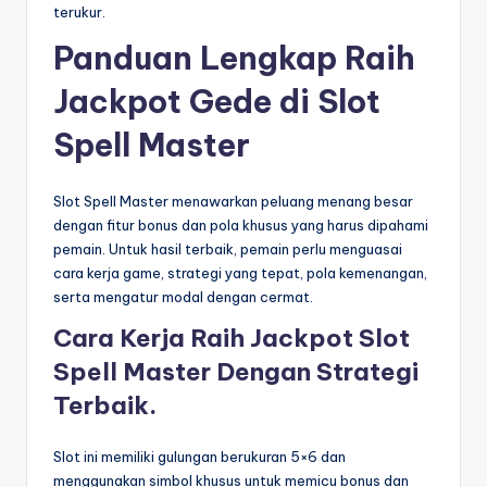
terukur.
Panduan Lengkap Raih
Jackpot Gede di
Slot
Spell Master
Slot Spell Master menawarkan peluang menang besar
dengan fitur bonus dan pola khusus yang harus dipahami
pemain. Untuk hasil terbaik, pemain perlu menguasai
cara kerja game, strategi yang tepat, pola kemenangan,
serta mengatur modal dengan cermat.
Cara Kerja Raih Jackpot Slot
Spell Master Dengan Strategi
Terbaik.
Slot ini memiliki gulungan berukuran 5×6 dan
menggunakan simbol khusus untuk memicu bonus dan