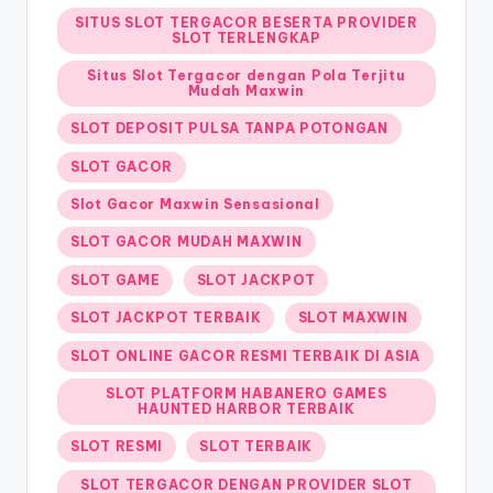
SITUS SLOT TERGACOR BESERTA PROVIDER
SLOT TERLENGKAP
Situs Slot Tergacor dengan Pola Terjitu
Mudah Maxwin
SLOT DEPOSIT PULSA TANPA POTONGAN
SLOT GACOR
Slot Gacor Maxwin Sensasional
SLOT GACOR MUDAH MAXWIN
SLOT GAME
SLOT JACKPOT
SLOT JACKPOT TERBAIK
SLOT MAXWIN
SLOT ONLINE GACOR RESMI TERBAIK DI ASIA
SLOT PLATFORM HABANERO GAMES
HAUNTED HARBOR TERBAIK
SLOT RESMI
SLOT TERBAIK
SLOT TERGACOR DENGAN PROVIDER SLOT