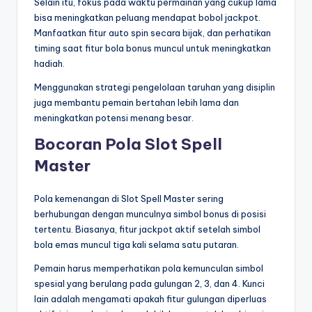
Selain itu, fokus pada waktu permainan yang cukup lama
bisa meningkatkan peluang mendapat bobol jackpot.
Manfaatkan fitur auto spin secara bijak, dan perhatikan
timing saat fitur bola bonus muncul untuk meningkatkan
hadiah.
Menggunakan strategi pengelolaan taruhan yang disiplin
juga membantu pemain bertahan lebih lama dan
meningkatkan potensi menang besar.
Bocoran Pola Slot Spell
Master
Pola kemenangan di Slot Spell Master sering
berhubungan dengan munculnya simbol bonus di posisi
tertentu. Biasanya, fitur jackpot aktif setelah simbol
bola emas muncul tiga kali selama satu putaran.
Pemain harus memperhatikan pola kemunculan simbol
spesial yang berulang pada gulungan 2, 3, dan 4. Kunci
lain adalah mengamati apakah fitur gulungan diperluas