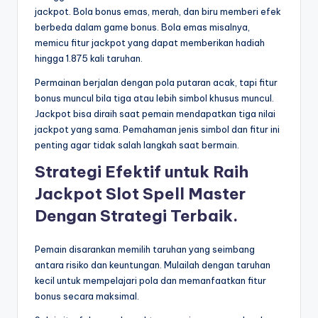
jackpot. Bola bonus emas, merah, dan biru memberi efek
berbeda dalam game bonus. Bola emas misalnya,
memicu fitur jackpot yang dapat memberikan hadiah
hingga 1.875 kali taruhan.
Permainan berjalan dengan pola putaran acak, tapi fitur
bonus muncul bila tiga atau lebih simbol khusus muncul.
Jackpot bisa diraih saat pemain mendapatkan tiga nilai
jackpot yang sama. Pemahaman jenis simbol dan fitur ini
penting agar tidak salah langkah saat bermain.
Strategi Efektif untuk
Raih
Jackpot
Slot Spell Master
Dengan Strategi Terbaik.
Pemain disarankan memilih taruhan yang seimbang
antara risiko dan keuntungan. Mulailah dengan taruhan
kecil untuk mempelajari pola dan memanfaatkan fitur
bonus secara maksimal.