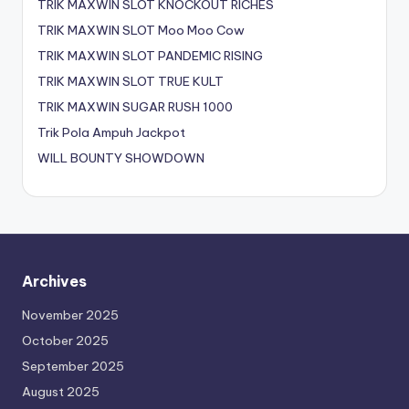
TRIK MAXWIN SLOT KNOCKOUT RICHES
TRIK MAXWIN SLOT Moo Moo Cow
TRIK MAXWIN SLOT PANDEMIC RISING
TRIK MAXWIN SLOT TRUE KULT
TRIK MAXWIN SUGAR RUSH 1000
Trik Pola Ampuh Jackpot
WILL BOUNTY SHOWDOWN
Archives
November 2025
October 2025
September 2025
August 2025