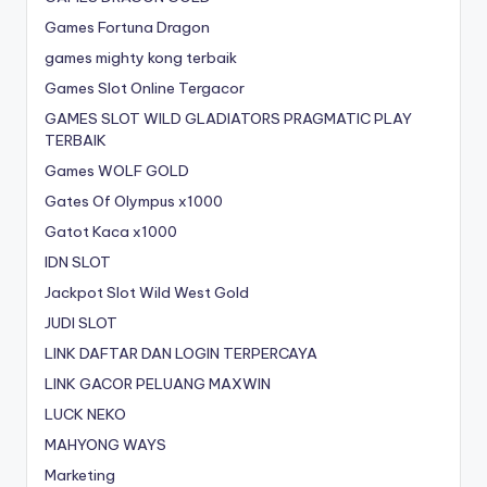
Games Fortuna Dragon
games mighty kong terbaik
Games Slot Online Tergacor
GAMES SLOT WILD GLADIATORS PRAGMATIC PLAY
TERBAIK
Games WOLF GOLD
Gates Of Olympus x1000
Gatot Kaca x1000
IDN SLOT
Jackpot Slot Wild West Gold
JUDI SLOT
LINK DAFTAR DAN LOGIN TERPERCAYA
LINK GACOR PELUANG MAXWIN
LUCK NEKO
MAHYONG WAYS
Marketing