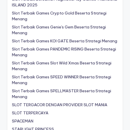
ISLAND 2025
Slot Terbaik Games Crypto Gold Beserta Strategi
Menang
Slot Terbaik Games Genie's Gem Beserta Strategi
Menang
Slot Terbaik Games KOI GATE Beserta Strategi Menang
Slot Terbaik Games PANDEMIC RISING Beserta Strategi
Menang
Slot Terbaik Games Slot Wild Xmas Beserta Strategi
Menang
Slot Terbaik Games SPEED WINNER Beserta Strategi
Menang
Slot Terbaik Games SPELLMASTER Beserta Strategi
Menang
SLOT TERGACOR DENGAN PROVIDER SLOT MANIA
SLOT TERPERCAYA
SPACEMAN
STARLIGHT PRINCESS