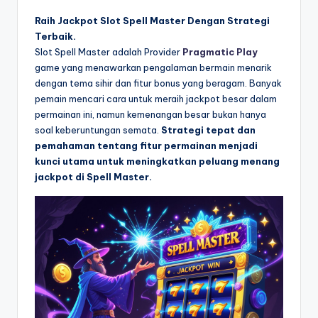
Raih Jackpot Slot Spell Master Dengan Strategi
Terbaik.
Slot Spell Master adalah Provider
Pragmatic Play
game yang menawarkan pengalaman bermain menarik
dengan tema sihir dan fitur bonus yang beragam. Banyak
pemain mencari cara untuk meraih jackpot besar dalam
permainan ini, namun kemenangan besar bukan hanya
soal keberuntungan semata.
Strategi tepat dan
pemahaman tentang fitur permainan menjadi
kunci utama untuk meningkatkan peluang menang
jackpot di Spell Master.