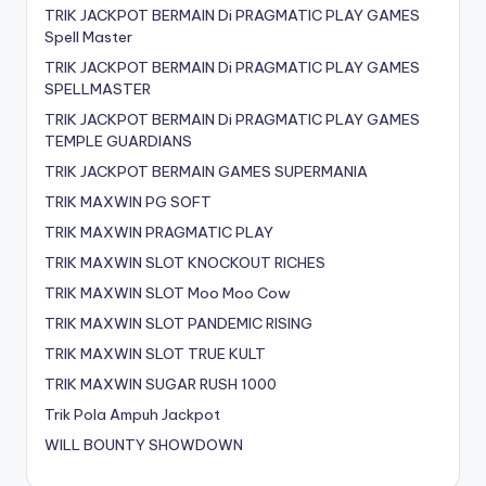
TRIK JACKPOT BERMAIN Di PRAGMATIC PLAY GAMES
Spell Master
TRIK JACKPOT BERMAIN Di PRAGMATIC PLAY GAMES
SPELLMASTER
TRIK JACKPOT BERMAIN Di PRAGMATIC PLAY GAMES
TEMPLE GUARDIANS
TRIK JACKPOT BERMAIN GAMES SUPERMANIA
TRIK MAXWIN PG SOFT
TRIK MAXWIN PRAGMATIC PLAY
TRIK MAXWIN SLOT KNOCKOUT RICHES
TRIK MAXWIN SLOT Moo Moo Cow
TRIK MAXWIN SLOT PANDEMIC RISING
TRIK MAXWIN SLOT TRUE KULT
TRIK MAXWIN SUGAR RUSH 1000
Trik Pola Ampuh Jackpot
WILL BOUNTY SHOWDOWN