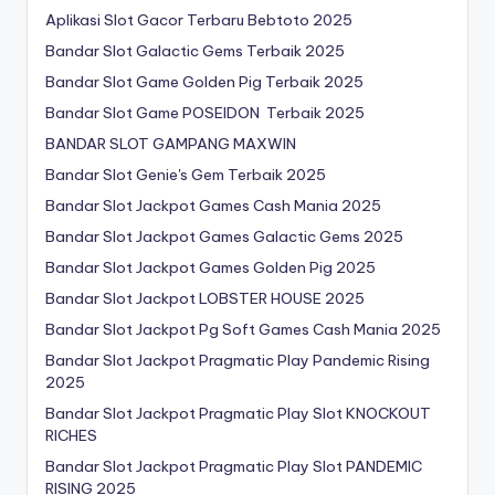
Aplikasi Slot Gacor Terbaru Bebtoto 2025
Bandar Slot Galactic Gems Terbaik 2025
Bandar Slot Game Golden Pig Terbaik 2025
Bandar Slot Game POSEIDON Terbaik 2025
BANDAR SLOT GAMPANG MAXWIN
Bandar Slot Genie's Gem Terbaik 2025
Bandar Slot Jackpot Games Cash Mania 2025
Bandar Slot Jackpot Games Galactic Gems 2025
Bandar Slot Jackpot Games Golden Pig 2025
Bandar Slot Jackpot LOBSTER HOUSE 2025
Bandar Slot Jackpot Pg Soft Games Cash Mania 2025
Bandar Slot Jackpot Pragmatic Play Pandemic Rising
2025
Bandar Slot Jackpot Pragmatic Play Slot KNOCKOUT
RICHES
Bandar Slot Jackpot Pragmatic Play Slot PANDEMIC
RISING 2025