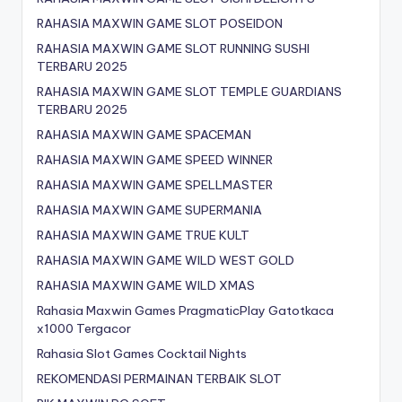
RAHASIA MAXWIN GAME SLOT POSEIDON
RAHASIA MAXWIN GAME SLOT RUNNING SUSHI
TERBARU 2025
RAHASIA MAXWIN GAME SLOT TEMPLE GUARDIANS
TERBARU 2025
RAHASIA MAXWIN GAME SPACEMAN
RAHASIA MAXWIN GAME SPEED WINNER
RAHASIA MAXWIN GAME SPELLMASTER
RAHASIA MAXWIN GAME SUPERMANIA
RAHASIA MAXWIN GAME TRUE KULT
RAHASIA MAXWIN GAME WILD WEST GOLD
RAHASIA MAXWIN GAME WILD XMAS
Rahasia Maxwin Games PragmaticPlay Gatotkaca
x1000 Tergacor
Rahasia Slot Games Cocktail Nights
REKOMENDASI PERMAINAN TERBAIK SLOT