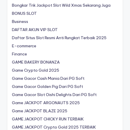
Bongkar Trik Jackpot Slot Wild Xmas Sekarang Juga
BONUS SLOT
Business
DAFTAR AKUN VIP SLOT
Daftar Situs Slot Resmi Anti Rungkat Terbaik 2025
E-commerce
Finance
GAME BAKERY BONANZA
Game Crypto Gold 2025
Game Gacor Cash Mania Dari PG Soft
Game Gacor Golden Pig Dari PG Soft
Game Gacor Slot Oishi Delights Dari PG Soft
Game JACKPOT ARGONAUTS 2025
Game JACKPOT BLAZE 2025
GAME JACKPOT CHICKY RUN TERBAIK
GAME JACKPOT Crypto Gold 2025 TERBAIK