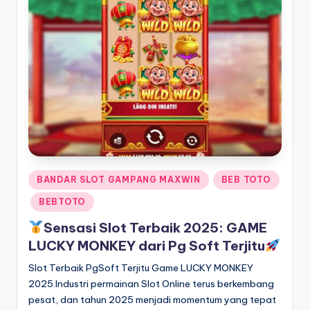
Posted
BANDAR SLOT GAMPANG MAXWIN
BEB TOTO
in
BEBTOTO
Sensasi Slot Terbaik 2025: GAME
LUCKY MONKEY dari Pg Soft Terjitu
Slot Terbaik PgSoft Terjitu Game LUCKY MONKEY
2025.Industri permainan Slot Online terus berkembang
pesat, dan tahun 2025 menjadi momentum yang tepat