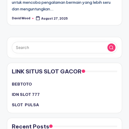
untuk mencoba pengalaman bermain yang lebih seru
dan menguntungkan.…
David Wood
August 27, 2025
Posted
by
LINK SITUS SLOT GACOR
BEBTOTO
IDN SLOT 777
SLOT PULSA
Recent Posts