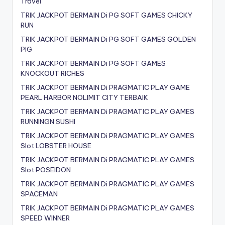
Travel
TRIK JACKPOT BERMAIN Di PG SOFT GAMES CHICKY
RUN
TRIK JACKPOT BERMAIN Di PG SOFT GAMES GOLDEN
PIG
TRIK JACKPOT BERMAIN Di PG SOFT GAMES
KNOCKOUT RICHES
TRIK JACKPOT BERMAIN Di PRAGMATIC PLAY GAME
PEARL HARBOR NOLIMIT CITY TERBAIK
TRIK JACKPOT BERMAIN Di PRAGMATIC PLAY GAMES
RUNNINGN SUSHI
TRIK JACKPOT BERMAIN Di PRAGMATIC PLAY GAMES
Slot LOBSTER HOUSE
TRIK JACKPOT BERMAIN Di PRAGMATIC PLAY GAMES
Slot POSEIDON
TRIK JACKPOT BERMAIN Di PRAGMATIC PLAY GAMES
SPACEMAN
TRIK JACKPOT BERMAIN Di PRAGMATIC PLAY GAMES
SPEED WINNER