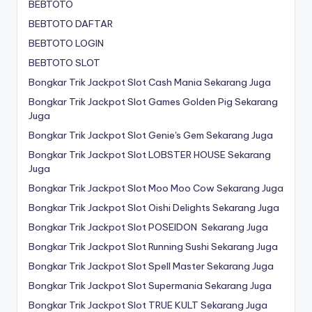
BEBTOTO
BEBTOTO DAFTAR
BEBTOTO LOGIN
BEBTOTO SLOT
Bongkar Trik Jackpot Slot Cash Mania Sekarang Juga
Bongkar Trik Jackpot Slot Games Golden Pig Sekarang
Juga
Bongkar Trik Jackpot Slot Genie's Gem Sekarang Juga
Bongkar Trik Jackpot Slot LOBSTER HOUSE Sekarang
Juga
Bongkar Trik Jackpot Slot Moo Moo Cow Sekarang Juga
Bongkar Trik Jackpot Slot Oishi Delights Sekarang Juga
Bongkar Trik Jackpot Slot POSEIDON Sekarang Juga
Bongkar Trik Jackpot Slot Running Sushi Sekarang Juga
Bongkar Trik Jackpot Slot Spell Master Sekarang Juga
Bongkar Trik Jackpot Slot Supermania Sekarang Juga
Bongkar Trik Jackpot Slot TRUE KULT Sekarang Juga