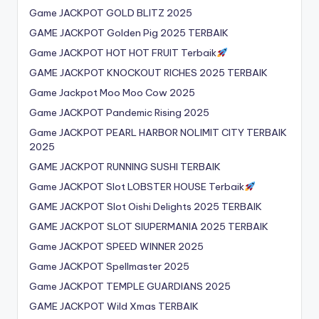
Game JACKPOT GOLD BLITZ 2025
GAME JACKPOT Golden Pig 2025 TERBAIK
Game JACKPOT HOT HOT FRUIT Terbaik
GAME JACKPOT KNOCKOUT RICHES 2025 TERBAIK
Game Jackpot Moo Moo Cow 2025
Game JACKPOT Pandemic Rising 2025
Game JACKPOT PEARL HARBOR NOLIMIT CITY TERBAIK
2025
GAME JACKPOT RUNNING SUSHI TERBAIK
Game JACKPOT Slot LOBSTER HOUSE Terbaik
GAME JACKPOT Slot Oishi Delights 2025 TERBAIK
GAME JACKPOT SLOT SIUPERMANIA 2025 TERBAIK
Game JACKPOT SPEED WINNER 2025
Game JACKPOT Spellmaster 2025
Game JACKPOT TEMPLE GUARDIANS 2025
GAME JACKPOT Wild Xmas TERBAIK