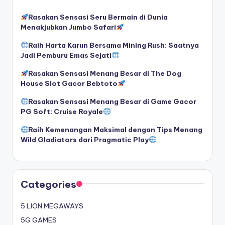
Rasakan Sensasi Seru Bermain di Dunia
Menakjubkan Jumbo Safari
Raih Harta Karun Bersama Mining Rush: Saatnya
Jadi Pemburu Emas Sejati
Rasakan Sensasi Menang Besar di The Dog
House Slot Gacor Bebtoto
Rasakan Sensasi Menang Besar di Game Gacor
PG Soft: Cruise Royale
Raih Kemenangan Maksimal dengan Tips Menang
Wild Gladiators dari Pragmatic Play
Categories
5 LION MEGAWAYS
5G GAMES