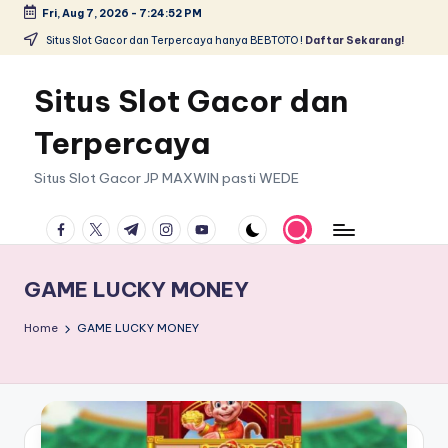
Fri, Aug 7, 2026
-
7:24:53 PM
Skip
Situs Slot Gacor dan Terpercaya hanya BEBTOTO !
Daftar Sekarang!
to
content
Situs Slot Gacor dan
Terpercaya
Situs Slot Gacor JP MAXWIN pasti WEDE
facebook.com
twitter.com
t.me
instagram.com
youtube.com
GAME LUCKY MONEY
Home
GAME LUCKY MONEY