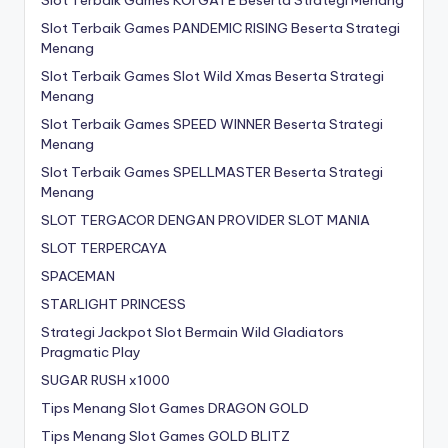
Slot Terbaik Games PANDEMIC RISING Beserta Strategi
Menang
Slot Terbaik Games Slot Wild Xmas Beserta Strategi
Menang
Slot Terbaik Games SPEED WINNER Beserta Strategi
Menang
Slot Terbaik Games SPELLMASTER Beserta Strategi
Menang
SLOT TERGACOR DENGAN PROVIDER SLOT MANIA
SLOT TERPERCAYA
SPACEMAN
STARLIGHT PRINCESS
Strategi Jackpot Slot Bermain Wild Gladiators
Pragmatic Play
SUGAR RUSH x1000
Tips Menang Slot Games DRAGON GOLD
Tips Menang Slot Games GOLD BLITZ