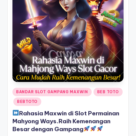
Posted
BANDAR SLOT GAMPANG MAXWIN
BEB TOTO
in
BEBTOTO
Rahasia Maxwin di Slot Permainan
Mahyong Ways.Raih Kemenangan
Besar dengan Gampang