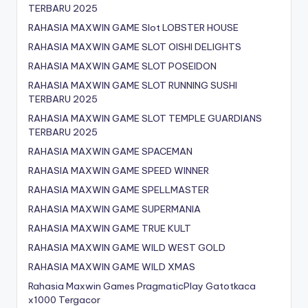
TERBARU 2025
RAHASIA MAXWIN GAME Slot LOBSTER HOUSE
RAHASIA MAXWIN GAME SLOT OISHI DELIGHTS
RAHASIA MAXWIN GAME SLOT POSEIDON
RAHASIA MAXWIN GAME SLOT RUNNING SUSHI
TERBARU 2025
RAHASIA MAXWIN GAME SLOT TEMPLE GUARDIANS
TERBARU 2025
RAHASIA MAXWIN GAME SPACEMAN
RAHASIA MAXWIN GAME SPEED WINNER
RAHASIA MAXWIN GAME SPELLMASTER
RAHASIA MAXWIN GAME SUPERMANIA
RAHASIA MAXWIN GAME TRUE KULT
RAHASIA MAXWIN GAME WILD WEST GOLD
RAHASIA MAXWIN GAME WILD XMAS
Rahasia Maxwin Games PragmaticPlay Gatotkaca
x1000 Tergacor