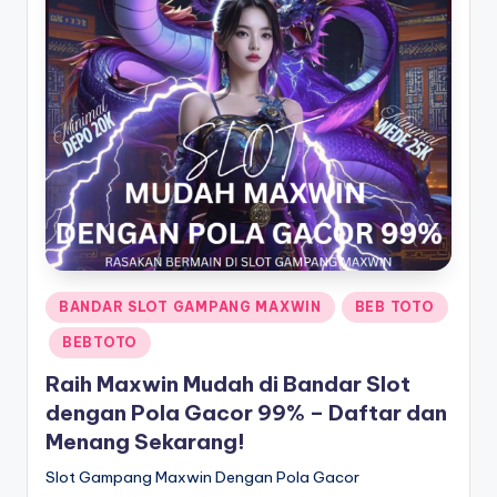
Posted
BANDAR SLOT GAMPANG MAXWIN
BEB TOTO
in
BEBTOTO
Raih Maxwin Mudah di Bandar Slot
dengan Pola Gacor 99% – Daftar dan
Menang Sekarang!
Slot Gampang Maxwin Dengan Pola Gacor