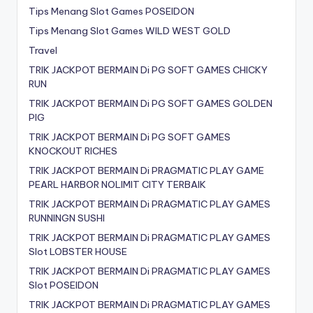
Tips Menang Slot Games POSEIDON
Tips Menang Slot Games WILD WEST GOLD
Travel
TRIK JACKPOT BERMAIN Di PG SOFT GAMES CHICKY
RUN
TRIK JACKPOT BERMAIN Di PG SOFT GAMES GOLDEN
PIG
TRIK JACKPOT BERMAIN Di PG SOFT GAMES
KNOCKOUT RICHES
TRIK JACKPOT BERMAIN Di PRAGMATIC PLAY GAME
PEARL HARBOR NOLIMIT CITY TERBAIK
TRIK JACKPOT BERMAIN Di PRAGMATIC PLAY GAMES
RUNNINGN SUSHI
TRIK JACKPOT BERMAIN Di PRAGMATIC PLAY GAMES
Slot LOBSTER HOUSE
TRIK JACKPOT BERMAIN Di PRAGMATIC PLAY GAMES
Slot POSEIDON
TRIK JACKPOT BERMAIN Di PRAGMATIC PLAY GAMES