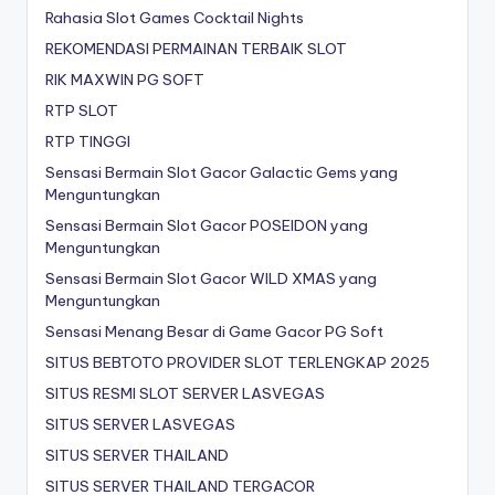
Rahasia Slot Games Cocktail Nights
REKOMENDASI PERMAINAN TERBAIK SLOT
RIK MAXWIN PG SOFT
RTP SLOT
RTP TINGGI
Sensasi Bermain Slot Gacor Galactic Gems yang
Menguntungkan
Sensasi Bermain Slot Gacor POSEIDON yang
Menguntungkan
Sensasi Bermain Slot Gacor WILD XMAS yang
Menguntungkan
Sensasi Menang Besar di Game Gacor PG Soft
SITUS BEBTOTO PROVIDER SLOT TERLENGKAP 2025
SITUS RESMI SLOT SERVER LASVEGAS
SITUS SERVER LASVEGAS
SITUS SERVER THAILAND
SITUS SERVER THAILAND TERGACOR