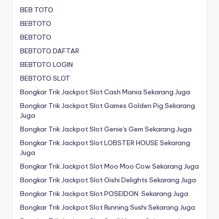
BEB TOTO
BEBTOTO
BEBTOTO
BEBTOTO DAFTAR
BEBTOTO LOGIN
BEBTOTO SLOT
Bongkar Trik Jackpot Slot Cash Mania Sekarang Juga
Bongkar Trik Jackpot Slot Games Golden Pig Sekarang
Juga
Bongkar Trik Jackpot Slot Genie's Gem Sekarang Juga
Bongkar Trik Jackpot Slot LOBSTER HOUSE Sekarang
Juga
Bongkar Trik Jackpot Slot Moo Moo Cow Sekarang Juga
Bongkar Trik Jackpot Slot Oishi Delights Sekarang Juga
Bongkar Trik Jackpot Slot POSEIDON Sekarang Juga
Bongkar Trik Jackpot Slot Running Sushi Sekarang Juga