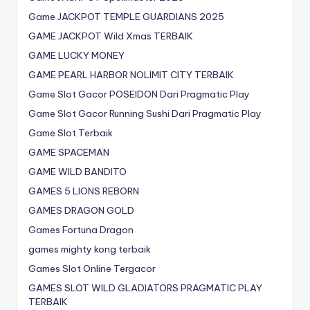
Game JACKPOT TEMPLE GUARDIANS 2025
GAME JACKPOT Wild Xmas TERBAIK
GAME LUCKY MONEY
GAME PEARL HARBOR NOLIMIT CITY TERBAIK
Game Slot Gacor POSEIDON Dari Pragmatic Play
Game Slot Gacor Running Sushi Dari Pragmatic Play
Game Slot Terbaik
GAME SPACEMAN
GAME WILD BANDITO
GAMES 5 LIONS REBORN
GAMES DRAGON GOLD
Games Fortuna Dragon
games mighty kong terbaik
Games Slot Online Tergacor
GAMES SLOT WILD GLADIATORS PRAGMATIC PLAY
TERBAIK