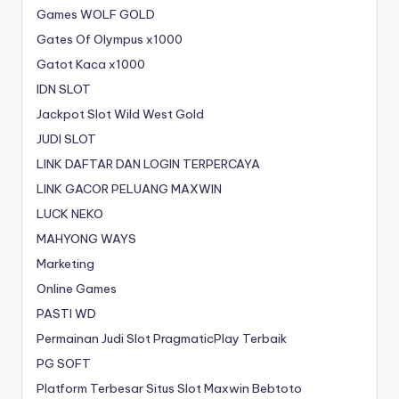
Games WOLF GOLD
Gates Of Olympus x1000
Gatot Kaca x1000
IDN SLOT
Jackpot Slot Wild West Gold
JUDI SLOT
LINK DAFTAR DAN LOGIN TERPERCAYA
LINK GACOR PELUANG MAXWIN
LUCK NEKO
MAHYONG WAYS
Marketing
Online Games
PASTI WD
Permainan Judi Slot PragmaticPlay Terbaik
PG SOFT
Platform Terbesar Situs Slot Maxwin Bebtoto