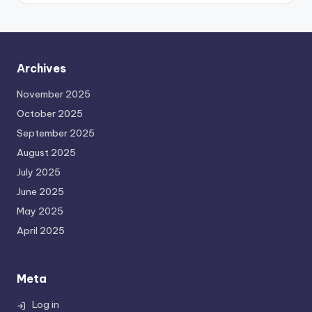
Archives
November 2025
October 2025
September 2025
August 2025
July 2025
June 2025
May 2025
April 2025
Meta
Log in