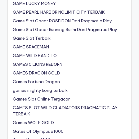
GAME LUCKY MONEY
GAME PEARL HARBOR NOLIMIT CITY TERBAIK
Game Slot Gacor POSEIDON Dari Pragmatic Play
Game Slot Gacor Running Sushi Dari Pragmatic Play
Game Slot Terbaik
GAME SPACEMAN
GAME WILD BANDITO
GAMES 5 LIONS REBORN
GAMES DRAGON GOLD
Games Fortuna Dragon
games mighty kong terbaik
Games Slot Online Tergacor
GAMES SLOT WILD GLADIATORS PRAGMATIC PLAY
TERBAIK
Games WOLF GOLD
Gates Of Olympus x1000