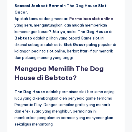
Sensasi Jackpot Bermain The Dog House Slot
Gacor.
Apakah kamu sedang mencari
Permainan slot online
yang seru, menguntungkan, dan mudah memberikan
kemenangan besar? Jika iya, maka
The Dog House
di
Bebtoto
adalah pilihan yang tepat! Game slot ini
dikenal sebagai salah satu
Slot Gacor
paling populer di
kalangan pecinta slot online, berkat fitur-fitur menarik
dan peluang menang yang tinggi.
Mengapa Memilih
The Dog
House
di Bebtoto?
The Dog House
adalah permainan slot bertema anjing
lucu yang dikembangkan oleh penyedia game ternama
Pragmatic Play. Dengan tampilan grafis yang menarik
dan efek suara yang menghibur, permainan ini
memberikan pengalaman bermain yang menyenangkan
sekaligus menantang.