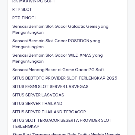
RIK MAXWIN PG SOFT
RTP SLOT
RTP TINGGI
Sensasi Bermain Slot Gacor Galactic Gems yang
Menguntungkan
Sensasi Bermain Slot Gacor POSEIDON yang
Menguntungkan
Sensasi Bermain Slot Gacor WILD XMAS yang
Menguntungkan
Sensasi Menang Besar di Game Gacor PG Soft
SITUS BEBTOTO PROVIDER SLOT TERLENGKAP 2025
SITUS RESMI SLOT SERVER LASVEGAS
SITUS SERVER LASVEGAS
SITUS SERVER THAILAND
SITUS SERVER THAILAND TERGACOR
SITUS SLOT TERGACOR BESERTA PROVIDER SLOT
TERLENGKAP
Situs Slot Tergacor dengan Pola Terjitu Mudah Maxwin