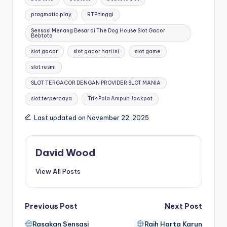
pragmatic play
RTP tinggi
Sensasi Menang Besar di The Dog House Slot Gacor
Bebtoto
slot gacor
slot gacor hari ini
slot game
slot resmi
SLOT TERGACOR DENGAN PROVIDER SLOT MANIA
slot terpercaya
Trik Pola Ampuh Jackpot
Last updated on November 22, 2025
David Wood
View All Posts
Post
Previous Post
Next Post
Rasakan Sensasi
Raih Harta Karun