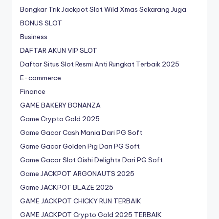
Bongkar Trik Jackpot Slot Wild Xmas Sekarang Juga
BONUS SLOT
Business
DAFTAR AKUN VIP SLOT
Daftar Situs Slot Resmi Anti Rungkat Terbaik 2025
E-commerce
Finance
GAME BAKERY BONANZA
Game Crypto Gold 2025
Game Gacor Cash Mania Dari PG Soft
Game Gacor Golden Pig Dari PG Soft
Game Gacor Slot Oishi Delights Dari PG Soft
Game JACKPOT ARGONAUTS 2025
Game JACKPOT BLAZE 2025
GAME JACKPOT CHICKY RUN TERBAIK
GAME JACKPOT Crypto Gold 2025 TERBAIK