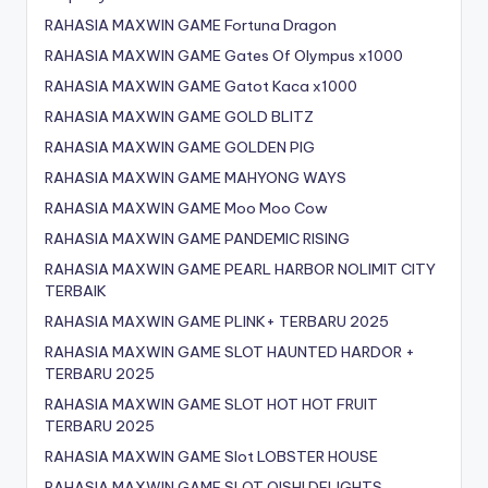
RAHASIA MAXWIN GAME Fortuna Dragon
RAHASIA MAXWIN GAME Gates Of Olympus x1000
RAHASIA MAXWIN GAME Gatot Kaca x1000
RAHASIA MAXWIN GAME GOLD BLITZ
RAHASIA MAXWIN GAME GOLDEN PIG
RAHASIA MAXWIN GAME MAHYONG WAYS
RAHASIA MAXWIN GAME Moo Moo Cow
RAHASIA MAXWIN GAME PANDEMIC RISING
RAHASIA MAXWIN GAME PEARL HARBOR NOLIMIT CITY
TERBAIK
RAHASIA MAXWIN GAME PLINK+ TERBARU 2025
RAHASIA MAXWIN GAME SLOT HAUNTED HARDOR +
TERBARU 2025
RAHASIA MAXWIN GAME SLOT HOT HOT FRUIT
TERBARU 2025
RAHASIA MAXWIN GAME Slot LOBSTER HOUSE
RAHASIA MAXWIN GAME SLOT OISHI DELIGHTS