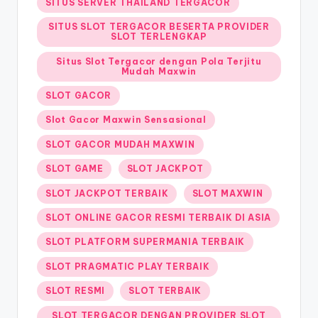
SITUS SERVER THAILAND TERGACOR
SITUS SLOT TERGACOR BESERTA PROVIDER
SLOT TERLENGKAP
Situs Slot Tergacor dengan Pola Terjitu
Mudah Maxwin
SLOT GACOR
Slot Gacor Maxwin Sensasional
SLOT GACOR MUDAH MAXWIN
SLOT GAME
SLOT JACKPOT
SLOT JACKPOT TERBAIK
SLOT MAXWIN
SLOT ONLINE GACOR RESMI TERBAIK DI ASIA
SLOT PLATFORM SUPERMANIA TERBAIK
SLOT PRAGMATIC PLAY TERBAIK
SLOT RESMI
SLOT TERBAIK
SLOT TERGACOR DENGAN PROVIDER SLOT