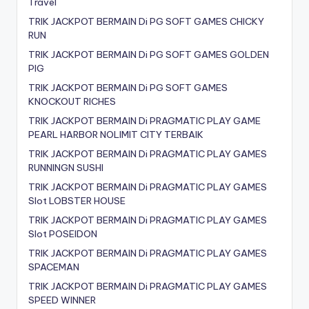
Travel
TRIK JACKPOT BERMAIN Di PG SOFT GAMES CHICKY
RUN
TRIK JACKPOT BERMAIN Di PG SOFT GAMES GOLDEN
PIG
TRIK JACKPOT BERMAIN Di PG SOFT GAMES
KNOCKOUT RICHES
TRIK JACKPOT BERMAIN Di PRAGMATIC PLAY GAME
PEARL HARBOR NOLIMIT CITY TERBAIK
TRIK JACKPOT BERMAIN Di PRAGMATIC PLAY GAMES
RUNNINGN SUSHI
TRIK JACKPOT BERMAIN Di PRAGMATIC PLAY GAMES
Slot LOBSTER HOUSE
TRIK JACKPOT BERMAIN Di PRAGMATIC PLAY GAMES
Slot POSEIDON
TRIK JACKPOT BERMAIN Di PRAGMATIC PLAY GAMES
SPACEMAN
TRIK JACKPOT BERMAIN Di PRAGMATIC PLAY GAMES
SPEED WINNER