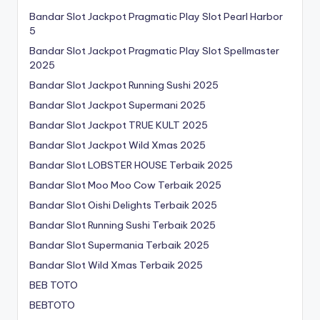
Bandar Slot Jackpot Pragmatic Play Slot Pearl Harbor
5
Bandar Slot Jackpot Pragmatic Play Slot Spellmaster
2025
Bandar Slot Jackpot Running Sushi 2025
Bandar Slot Jackpot Supermani 2025
Bandar Slot Jackpot TRUE KULT 2025
Bandar Slot Jackpot Wild Xmas 2025
Bandar Slot LOBSTER HOUSE Terbaik 2025
Bandar Slot Moo Moo Cow Terbaik 2025
Bandar Slot Oishi Delights Terbaik 2025
Bandar Slot Running Sushi Terbaik 2025
Bandar Slot Supermania Terbaik 2025
Bandar Slot Wild Xmas Terbaik 2025
BEB TOTO
BEBTOTO