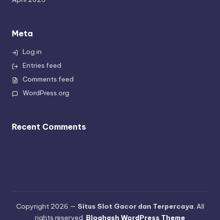
Meta
Log in
Entries feed
Comments feed
WordPress.org
Recent Comments
Copyright 2026 —
Situs Slot Gacor dan Terpercaya
. All
rights reserved.
Bloghash WordPress Theme