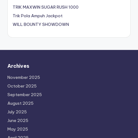
TRIK MAXWIN SUGAR RUSH 1000
Trik Pola Ampuh Jackpot
WILL BOUNTY SHOWDOWN
Archives
November 2025
October 2025
September 2025
August 2025
July 2025
June 2025
May 2025
April 2025