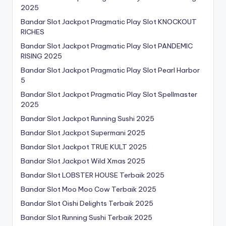
2025
Bandar Slot Jackpot Pragmatic Play Slot KNOCKOUT
RICHES
Bandar Slot Jackpot Pragmatic Play Slot PANDEMIC
RISING 2025
Bandar Slot Jackpot Pragmatic Play Slot Pearl Harbor
5
Bandar Slot Jackpot Pragmatic Play Slot Spellmaster
2025
Bandar Slot Jackpot Running Sushi 2025
Bandar Slot Jackpot Supermani 2025
Bandar Slot Jackpot TRUE KULT 2025
Bandar Slot Jackpot Wild Xmas 2025
Bandar Slot LOBSTER HOUSE Terbaik 2025
Bandar Slot Moo Moo Cow Terbaik 2025
Bandar Slot Oishi Delights Terbaik 2025
Bandar Slot Running Sushi Terbaik 2025