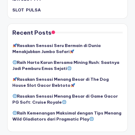
SLOT PULSA
Recent Posts
Rasakan Sensasi Seru Bermain di Dunia
Menakjubkan Jumbo Safari
Raih Harta Karun Bersama Mining Rush: Saatnya
Jadi Pemburu Emas Sejati
Rasakan Sensasi Menang Besar di The Dog
House Slot Gacor Bebtoto
Rasakan Sensasi Menang Besar di Game Gacor
PG Soft: Cruise Royale
Raih Kemenangan Maksimal dengan Tips Menang
Wild Gladiators dari Pragmatic Play