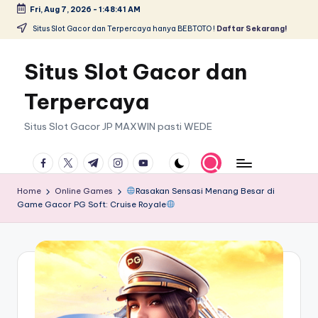
Fri, Aug 7, 2026
-
1:48:42 AM
Skip
Situs Slot Gacor dan Terpercaya hanya BEBTOTO !
Daftar Sekarang!
to
content
Situs Slot Gacor dan
Terpercaya
Situs Slot Gacor JP MAXWIN pasti WEDE
facebook.com
twitter.com
t.me
instagram.com
youtube.com
Home
Online Games
Rasakan Sensasi Menang Besar di
Game Gacor PG Soft: Cruise Royale