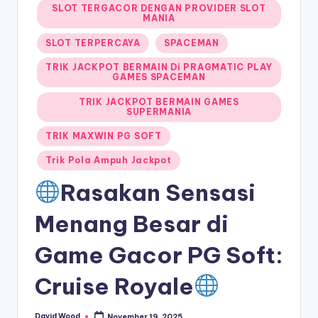
SLOT TERGACOR DENGAN PROVIDER SLOT
MANIA
SLOT TERPERCAYA
SPACEMAN
TRIK JACKPOT BERMAIN Di PRAGMATIC PLAY
GAMES SPACEMAN
TRIK JACKPOT BERMAIN GAMES
SUPERMANIA
TRIK MAXWIN PG SOFT
Trik Pola Ampuh Jackpot
Rasakan Sensasi
Menang Besar di
Game Gacor PG Soft:
Cruise Royale
David Wood
November 19, 2025