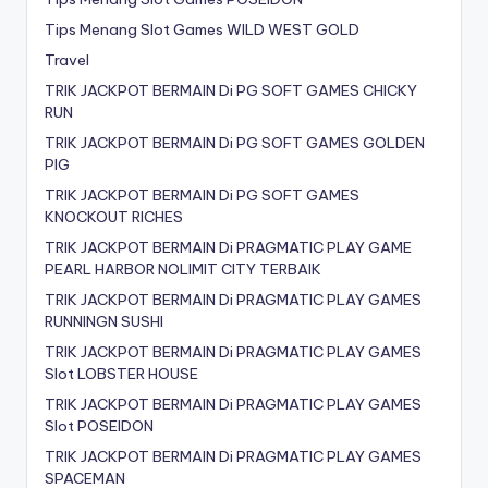
Tips Menang Slot Games WILD WEST GOLD
Travel
TRIK JACKPOT BERMAIN Di PG SOFT GAMES CHICKY
RUN
TRIK JACKPOT BERMAIN Di PG SOFT GAMES GOLDEN
PIG
TRIK JACKPOT BERMAIN Di PG SOFT GAMES
KNOCKOUT RICHES
TRIK JACKPOT BERMAIN Di PRAGMATIC PLAY GAME
PEARL HARBOR NOLIMIT CITY TERBAIK
TRIK JACKPOT BERMAIN Di PRAGMATIC PLAY GAMES
RUNNINGN SUSHI
TRIK JACKPOT BERMAIN Di PRAGMATIC PLAY GAMES
Slot LOBSTER HOUSE
TRIK JACKPOT BERMAIN Di PRAGMATIC PLAY GAMES
Slot POSEIDON
TRIK JACKPOT BERMAIN Di PRAGMATIC PLAY GAMES
SPACEMAN