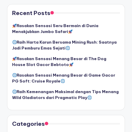
Recent Posts
Rasakan Sensasi Seru Bermain di Dunia
Menakjubkan Jumbo Safari
Raih Harta Karun Bersama Mining Rush: Saatnya
Jadi Pemburu Emas Sejati
Rasakan Sensasi Menang Besar di The Dog
House Slot Gacor Bebtoto
Rasakan Sensasi Menang Besar di Game Gacor
PG Soft: Cruise Royale
Raih Kemenangan Maksimal dengan Tips Menang
Wild Gladiators dari Pragmatic Play
Categories