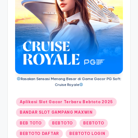
Rasakan Sensasi Menang Besar di Game Gacor PG Soft:
Cruise Royale
Posted
Aplikasi Slot Gacor Terbaru Bebtoto 2025
in
BANDAR SLOT GAMPANG MAXWIN
BEB TOTO
BEBTOTO
BEBTOTO
BEBTOTO DAFTAR
BEBTOTO LOGIN