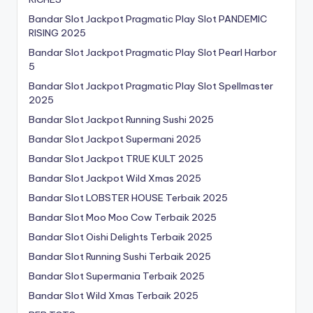
Bandar Slot Jackpot Pragmatic Play Slot PANDEMIC
RISING 2025
Bandar Slot Jackpot Pragmatic Play Slot Pearl Harbor
5
Bandar Slot Jackpot Pragmatic Play Slot Spellmaster
2025
Bandar Slot Jackpot Running Sushi 2025
Bandar Slot Jackpot Supermani 2025
Bandar Slot Jackpot TRUE KULT 2025
Bandar Slot Jackpot Wild Xmas 2025
Bandar Slot LOBSTER HOUSE Terbaik 2025
Bandar Slot Moo Moo Cow Terbaik 2025
Bandar Slot Oishi Delights Terbaik 2025
Bandar Slot Running Sushi Terbaik 2025
Bandar Slot Supermania Terbaik 2025
Bandar Slot Wild Xmas Terbaik 2025