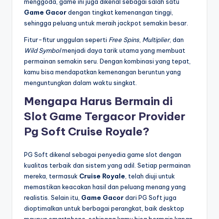
menggoda, game ini juga dikenal sebagai salah satu
Game Gacor
dengan tingkat kemenangan tinggi,
sehingga peluang untuk meraih jackpot semakin besar.
Fitur-fitur unggulan seperti
Free Spins
,
Multiplier
, dan
Wild Symbol
menjadi daya tarik utama yang membuat
permainan semakin seru. Dengan kombinasi yang tepat,
kamu bisa mendapatkan kemenangan beruntun yang
menguntungkan dalam waktu singkat.
Mengapa Harus Bermain di
Slot
Game Tergacor
Provider
Pg Soft Cruise Royale?
PG Soft dikenal sebagai penyedia game slot dengan
kualitas terbaik dan sistem yang adil. Setiap permainan
mereka, termasuk
Cruise Royale
, telah diuji untuk
memastikan keacakan hasil dan peluang menang yang
realistis. Selain itu,
Game Gacor
dari PG Soft juga
dioptimalkan untuk berbagai perangkat, baik desktop
maupun smartphone, sehingga kamu bisa bermain kapan