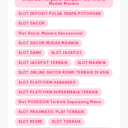
Mudah Maxwin
SLOT DEPOSIT PULSA TANPA POTONGAN
SLOT GACOR
Slot Gacor Maxwin Sensasional
SLOT GACOR MUDAH MAXWIN
SLOT GAME
SLOT JACKPOT
SLOT JACKPOT TERBAIK
SLOT MAXWIN
SLOT ONLINE GACOR RESMI TERBAIK DI ASIA
SLOT PLATFORM HABANERO
SLOT PLATFORM SUPERMANIA TERBAIK
Slot POSEIDON Terbaik Sepanjang Masa
SLOT PRAGMATIC PLAY TERBAIK
SLOT RESMI
SLOT TERBAIK