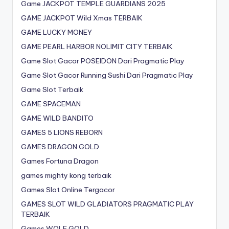
Game JACKPOT TEMPLE GUARDIANS 2025
GAME JACKPOT Wild Xmas TERBAIK
GAME LUCKY MONEY
GAME PEARL HARBOR NOLIMIT CITY TERBAIK
Game Slot Gacor POSEIDON Dari Pragmatic Play
Game Slot Gacor Running Sushi Dari Pragmatic Play
Game Slot Terbaik
GAME SPACEMAN
GAME WILD BANDITO
GAMES 5 LIONS REBORN
GAMES DRAGON GOLD
Games Fortuna Dragon
games mighty kong terbaik
Games Slot Online Tergacor
GAMES SLOT WILD GLADIATORS PRAGMATIC PLAY
TERBAIK
Games WOLF GOLD