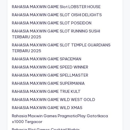
RAHASIA MAXWIN GAME Slot LOBSTER HOUSE
RAHASIA MAXWIN GAME SLOT OISHI DELIGHTS
RAHASIA MAXWIN GAME SLOT POSEIDON
RAHASIA MAXWIN GAME SLOT RUNNING SUSHI
TERBARU 2025
RAHASIA MAXWIN GAME SLOT TEMPLE GUARDIANS
TERBARU 2025
RAHASIA MAXWIN GAME SPACEMAN
RAHASIA MAXWIN GAME SPEED WINNER
RAHASIA MAXWIN GAME SPELLMASTER
RAHASIA MAXWIN GAME SUPERMANIA
RAHASIA MAXWIN GAME TRUE KULT
RAHASIA MAXWIN GAME WILD WEST GOLD
RAHASIA MAXWIN GAME WILD XMAS
Rahasia Maxwin Games PragmaticPlay Gatotkaca
x1000 Tergacor
Rahasia Slot Games Cocktail Nights