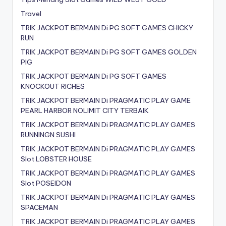
Travel
TRIK JACKPOT BERMAIN Di PG SOFT GAMES CHICKY
RUN
TRIK JACKPOT BERMAIN Di PG SOFT GAMES GOLDEN
PIG
TRIK JACKPOT BERMAIN Di PG SOFT GAMES
KNOCKOUT RICHES
TRIK JACKPOT BERMAIN Di PRAGMATIC PLAY GAME
PEARL HARBOR NOLIMIT CITY TERBAIK
TRIK JACKPOT BERMAIN Di PRAGMATIC PLAY GAMES
RUNNINGN SUSHI
TRIK JACKPOT BERMAIN Di PRAGMATIC PLAY GAMES
Slot LOBSTER HOUSE
TRIK JACKPOT BERMAIN Di PRAGMATIC PLAY GAMES
Slot POSEIDON
TRIK JACKPOT BERMAIN Di PRAGMATIC PLAY GAMES
SPACEMAN
TRIK JACKPOT BERMAIN Di PRAGMATIC PLAY GAMES