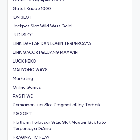
Gatot Kaca x1000
IDN SLOT
Jackpot Slot Wild West Gold
JUDI SLOT
LINK DAFTAR DAN LOGIN TERPERCAYA
LINK GACOR PELUANG MAXWIN
LUCK NEKO
MAHYONG WAYS
Marketing
Online Games
PASTI WD
Permainan Judi Slot PragmaticPlay Terbaik
PG SOFT
Platform Terbesar Situs Slot Maxwin Bebtoto
Terpercaya Di'Asia
PRAGMATIC PLAY