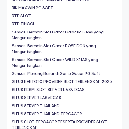
RIK MAXWIN PG SOFT
RTP SLOT
RTP TINGGI
Sensasi Bermain Slot Gacor Galactic Gems yang
Menguntungkan
Sensasi Bermain Slot Gacor POSEIDON yang
Menguntungkan
Sensasi Bermain Slot Gacor WILD XMAS yang
Menguntungkan
Sensasi Menang Besar di Game Gacor PG Soft
SITUS BEBTOTO PROVIDER SLOT TERLENGKAP 2025
SITUS RESMI SLOT SERVER LASVEGAS
SITUS SERVER LASVEGAS
SITUS SERVER THAILAND
SITUS SERVER THAILAND TERGACOR
SITUS SLOT TERGACOR BESERTA PROVIDER SLOT
TERLENGKAP