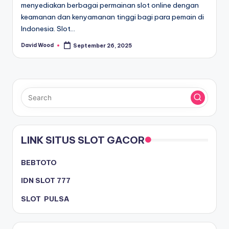
menyediakan berbagai permainan slot online dengan
keamanan dan kenyamanan tinggi bagi para pemain di
Indonesia. Slot…
David Wood
September 26, 2025
Posted
by
LINK SITUS SLOT GACOR
BEBTOTO
IDN SLOT 777
SLOT PULSA