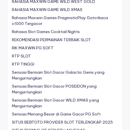
RAHASIA MAXWIN GAME WILD WEST GOLD
RAHASIA MAXWIN GAME WILD XMAS
Rahasia Maxwin Games PragmaticPlay Gatotkaca
x1000 Tergacor
Rahasia Slot Games Cocktail Nights
REKOMENDASI PERMAINAN TERBAIK SLOT
RIK MAXWIN PG SOFT
RTP SLOT
RTP TINGGI
Sensasi Bermain Slot Gacor Galactic Gems yang
Menguntungkan
Sensasi Bermain Slot Gacor POSEIDON yang
Menguntungkan
Sensasi Bermain Slot Gacor WILD XMAS yang
Menguntungkan
Sensasi Menang Besar di Game Gacor PG Soft
SITUS BEBTOTO PROVIDER SLOT TERLENGKAP 2025