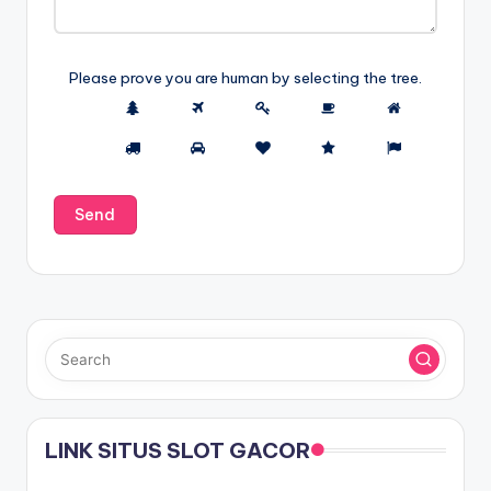
Please prove you are human by selecting the
tree
.
LINK SITUS SLOT GACOR