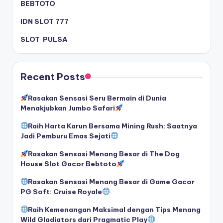
BEBTOTO
IDN SLOT 777
SLOT PULSA
Recent Posts
Rasakan Sensasi Seru Bermain di Dunia
Menakjubkan Jumbo Safari
Raih Harta Karun Bersama Mining Rush: Saatnya
Jadi Pemburu Emas Sejati
Rasakan Sensasi Menang Besar di The Dog
House Slot Gacor Bebtoto
Rasakan Sensasi Menang Besar di Game Gacor
PG Soft: Cruise Royale
Raih Kemenangan Maksimal dengan Tips Menang
Wild Gladiators dari Pragmatic Play