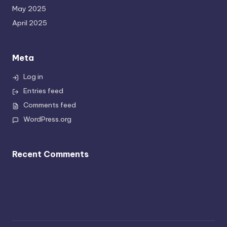
May 2025
April 2025
Meta
Log in
Entries feed
Comments feed
WordPress.org
Recent Comments