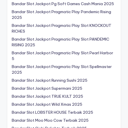
Bandar Slot Jackpot Pg Soft Games Cash Mania 2025
Bandar Slot Jackpot Pragmatic Play Pandemic Rising
2025
Bandar Slot Jackpot Pragmatic Play Slot KNOCKOUT
RICHES
Bandar Slot Jackpot Pragmatic Play Slot PANDEMIC
RISING 2025
Bandar Slot Jackpot Pragmatic Play Slot Pearl Harbor
5
Bandar Slot Jackpot Pragmatic Play Slot Spellmaster
2025
Bandar Slot Jackpot Running Sushi 2025
Bandar Slot Jackpot Supermani 2025
Bandar Slot Jackpot TRUE KULT 2025
Bandar Slot Jackpot Wild Xmas 2025
Bandar Slot LOBSTER HOUSE Terbaik 2025
Bandar Slot Moo Moo Cow Terbaik 2025