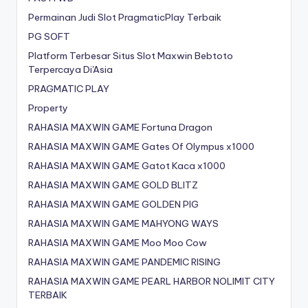
Permainan Judi Slot PragmaticPlay Terbaik
PG SOFT
Platform Terbesar Situs Slot Maxwin Bebtoto
Terpercaya Di'Asia
PRAGMATIC PLAY
Property
RAHASIA MAXWIN GAME Fortuna Dragon
RAHASIA MAXWIN GAME Gates Of Olympus x1000
RAHASIA MAXWIN GAME Gatot Kaca x1000
RAHASIA MAXWIN GAME GOLD BLITZ
RAHASIA MAXWIN GAME GOLDEN PIG
RAHASIA MAXWIN GAME MAHYONG WAYS
RAHASIA MAXWIN GAME Moo Moo Cow
RAHASIA MAXWIN GAME PANDEMIC RISING
RAHASIA MAXWIN GAME PEARL HARBOR NOLIMIT CITY
TERBAIK