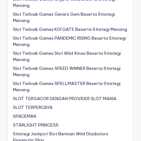
Menang
Slot Terbaik Games Genie's Gem Beserta Strategi
Menang
Slot Terbaik Games KOI GATE Beserta Strategi Menang
Slot Terbaik Games PANDEMIC RISING Beserta Strategi
Menang
Slot Terbaik Games Slot Wild Xmas Beserta Strategi
Menang
Slot Terbaik Games SPEED WINNER Beserta Strategi
Menang
Slot Terbaik Games SPELLMASTER Beserta Strategi
Menang
SLOT TERGACOR DENGAN PROVIDER SLOT MANIA
SLOT TERPERCAYA
SPACEMAN
STARLIGHT PRINCESS
Strategi Jackpot Slot Bermain Wild Gladiators
Pragmatic Play