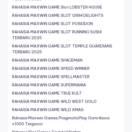
RAHASIA MAXWIN GAME Slot LOBSTER HOUSE
RAHASIA MAXWIN GAME SLOT OISHI DELIGHTS
RAHASIA MAXWIN GAME SLOT POSEIDON
RAHASIA MAXWIN GAME SLOT RUNNING SUSHI
TERBARU 2025
RAHASIA MAXWIN GAME SLOT TEMPLE GUARDIANS
TERBARU 2025
RAHASIA MAXWIN GAME SPACEMAN
RAHASIA MAXWIN GAME SPEED WINNER
RAHASIA MAXWIN GAME SPELLMASTER
RAHASIA MAXWIN GAME SUPERMANIA
RAHASIA MAXWIN GAME TRUE KULT
RAHASIA MAXWIN GAME WILD WEST GOLD
RAHASIA MAXWIN GAME WILD XMAS
Rahasia Maxwin Games PragmaticPlay Gatotkaca
x1000 Tergacor
Rahasia Slot Games Cocktail Nights