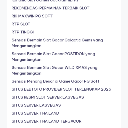
REKOMENDASI PERMAINAN TERBAIK SLOT
RIK MAXWIN PG SOFT
RTP SLOT
RTP TINGGI
Sensasi Bermain Slot Gacor Galactic Gems yang
Menguntungkan
Sensasi Bermain Slot Gacor POSEIDON yang
Menguntungkan
Sensasi Bermain Slot Gacor WILD XMAS yang
Menguntungkan
Sensasi Menang Besar di Game Gacor PG Soft
SITUS BEBTOTO PROVIDER SLOT TERLENGKAP 2025
SITUS RESMI SLOT SERVER LASVEGAS
SITUS SERVER LASVEGAS
SITUS SERVER THAILAND
SITUS SERVER THAILAND TERGACOR