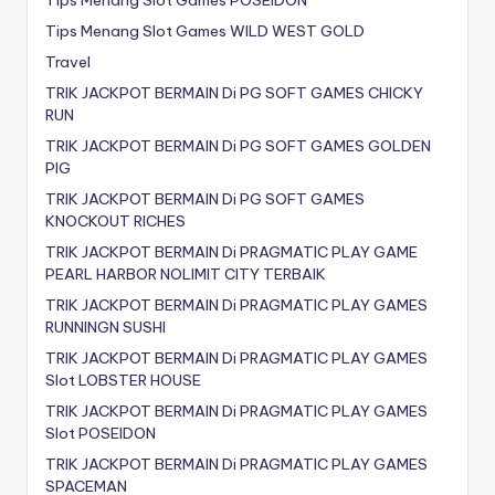
Tips Menang Slot Games WILD WEST GOLD
Travel
TRIK JACKPOT BERMAIN Di PG SOFT GAMES CHICKY
RUN
TRIK JACKPOT BERMAIN Di PG SOFT GAMES GOLDEN
PIG
TRIK JACKPOT BERMAIN Di PG SOFT GAMES
KNOCKOUT RICHES
TRIK JACKPOT BERMAIN Di PRAGMATIC PLAY GAME
PEARL HARBOR NOLIMIT CITY TERBAIK
TRIK JACKPOT BERMAIN Di PRAGMATIC PLAY GAMES
RUNNINGN SUSHI
TRIK JACKPOT BERMAIN Di PRAGMATIC PLAY GAMES
Slot LOBSTER HOUSE
TRIK JACKPOT BERMAIN Di PRAGMATIC PLAY GAMES
Slot POSEIDON
TRIK JACKPOT BERMAIN Di PRAGMATIC PLAY GAMES
SPACEMAN