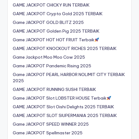
GAME JACKPOT CHICKY RUN TERBAIK
GAME JACKPOT Crypto Gold 2025 TERBAIK
Game JACKPOT GOLD BLITZ 2025
GAME JACKPOT Golden Pig 2025 TERBAIK
Game JACKPOT HOT HOT FRUIT Terbaik
GAME JACKPOT KNOCKOUT RICHES 2025 TERBAIK
Game Jackpot Moo Moo Cow 2025
Game JACKPOT Pandemic Rising 2025
Game JACKPOT PEARL HARBOR NOLIMIT CITY TERBAIK
2025
GAME JACKPOT RUNNING SUSHI TERBAIK
Game JACKPOT Slot LOBSTER HOUSE Terbaik
GAME JACKPOT Slot Oishi Delights 2025 TERBAIK
GAME JACKPOT SLOT SIUPERMANIA 2025 TERBAIK
Game JACKPOT SPEED WINNER 2025
Game JACKPOT Spellmaster 2025