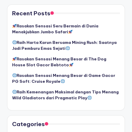
Recent Posts
Rasakan Sensasi Seru Bermain di Dunia
Menakjubkan Jumbo Safari
Raih Harta Karun Bersama Mining Rush: Saatnya
Jadi Pemburu Emas Sejati
Rasakan Sensasi Menang Besar di The Dog
House Slot Gacor Bebtoto
Rasakan Sensasi Menang Besar di Game Gacor
PG Soft: Cruise Royale
Raih Kemenangan Maksimal dengan Tips Menang
Wild Gladiators dari Pragmatic Play
Categories