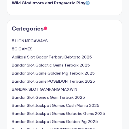
Wild Gladiators dari Pragmatic Play
Categories
5 LION MEGAWAYS
5G GAMES
Aplikasi Slot Gacor Terbaru Bebtoto 2025
Bandar Slot Galactic Gems Terbaik 2025
Bandar Slot Game Golden Pig Terbaik 2025
Bandar Slot Game POSEIDON Terbaik 2025
BANDAR SLOT GAMPANG MAXWIN
Bandar Slot Genie's Gem Terbaik 2025
Bandar Slot Jackpot Games Cash Mania 2025
Bandar Slot Jackpot Games Galactic Gems 2025
Bandar Slot Jackpot Games Golden Pig 2025