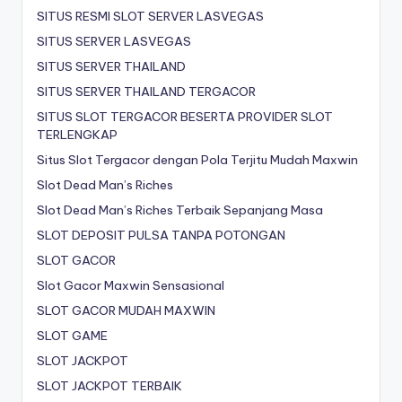
SITUS RESMI SLOT SERVER LASVEGAS
SITUS SERVER LASVEGAS
SITUS SERVER THAILAND
SITUS SERVER THAILAND TERGACOR
SITUS SLOT TERGACOR BESERTA PROVIDER SLOT
TERLENGKAP
Situs Slot Tergacor dengan Pola Terjitu Mudah Maxwin
Slot Dead Man’s Riches
Slot Dead Man’s Riches Terbaik Sepanjang Masa
SLOT DEPOSIT PULSA TANPA POTONGAN
SLOT GACOR
Slot Gacor Maxwin Sensasional
SLOT GACOR MUDAH MAXWIN
SLOT GAME
SLOT JACKPOT
SLOT JACKPOT TERBAIK