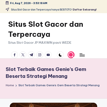
Fri, Aug 7, 2026
-
3:53:19 AM
Skip
Situs Slot Gacor dan Terpercaya hanya BEBTOTO !
Daftar Sekarang!
to
content
Situs Slot Gacor dan
Terpercaya
Situs Slot Gacor JP MAXWIN pasti WEDE
facebook.com
twitter.com
t.me
instagram.com
youtube.com
Slot Terbaik Games Genie’s Gem
Beserta Strategi Menang
Home
Slot Terbaik Games Genie’s Gem Beserta Strategi Menang