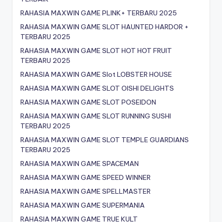
RAHASIA MAXWIN GAME PLINK+ TERBARU 2025
RAHASIA MAXWIN GAME SLOT HAUNTED HARDOR +
TERBARU 2025
RAHASIA MAXWIN GAME SLOT HOT HOT FRUIT
TERBARU 2025
RAHASIA MAXWIN GAME Slot LOBSTER HOUSE
RAHASIA MAXWIN GAME SLOT OISHI DELIGHTS
RAHASIA MAXWIN GAME SLOT POSEIDON
RAHASIA MAXWIN GAME SLOT RUNNING SUSHI
TERBARU 2025
RAHASIA MAXWIN GAME SLOT TEMPLE GUARDIANS
TERBARU 2025
RAHASIA MAXWIN GAME SPACEMAN
RAHASIA MAXWIN GAME SPEED WINNER
RAHASIA MAXWIN GAME SPELLMASTER
RAHASIA MAXWIN GAME SUPERMANIA
RAHASIA MAXWIN GAME TRUE KULT