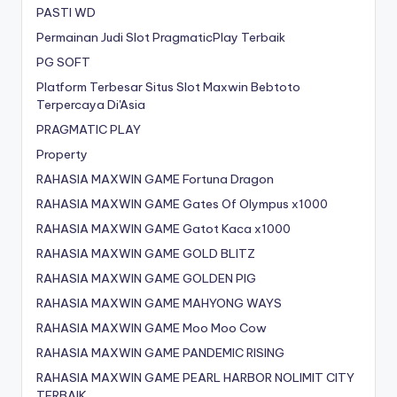
PASTI WD
Permainan Judi Slot PragmaticPlay Terbaik
PG SOFT
Platform Terbesar Situs Slot Maxwin Bebtoto
Terpercaya Di'Asia
PRAGMATIC PLAY
Property
RAHASIA MAXWIN GAME Fortuna Dragon
RAHASIA MAXWIN GAME Gates Of Olympus x1000
RAHASIA MAXWIN GAME Gatot Kaca x1000
RAHASIA MAXWIN GAME GOLD BLITZ
RAHASIA MAXWIN GAME GOLDEN PIG
RAHASIA MAXWIN GAME MAHYONG WAYS
RAHASIA MAXWIN GAME Moo Moo Cow
RAHASIA MAXWIN GAME PANDEMIC RISING
RAHASIA MAXWIN GAME PEARL HARBOR NOLIMIT CITY
TERBAIK