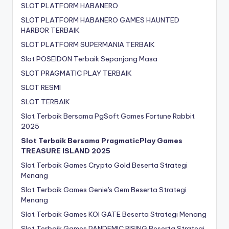
SLOT PLATFORM HABANERO
SLOT PLATFORM HABANERO GAMES HAUNTED
HARBOR TERBAIK
SLOT PLATFORM SUPERMANIA TERBAIK
Slot POSEIDON Terbaik Sepanjang Masa
SLOT PRAGMATIC PLAY TERBAIK
SLOT RESMI
SLOT TERBAIK
Slot Terbaik Bersama PgSoft Games Fortune Rabbit
2025
Slot Terbaik Bersama PragmaticPlay Games
TREASURE ISLAND 2025
Slot Terbaik Games Crypto Gold Beserta Strategi
Menang
Slot Terbaik Games Genie's Gem Beserta Strategi
Menang
Slot Terbaik Games KOI GATE Beserta Strategi Menang
Slot Terbaik Games PANDEMIC RISING Beserta Strategi