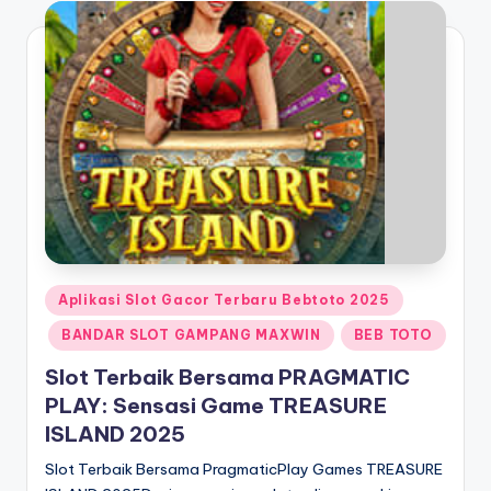
Posted
Aplikasi Slot Gacor Terbaru Bebtoto 2025
in
BANDAR SLOT GAMPANG MAXWIN
BEB TOTO
Slot Terbaik Bersama PRAGMATIC
PLAY: Sensasi Game TREASURE
ISLAND 2025
Slot Terbaik Bersama PragmaticPlay Games TREASURE