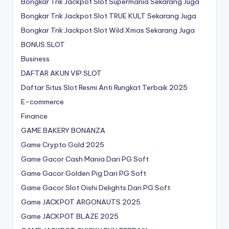
Bongkar Trik Jackpot Slot Supermania Sekarang Juga
Bongkar Trik Jackpot Slot TRUE KULT Sekarang Juga
Bongkar Trik Jackpot Slot Wild Xmas Sekarang Juga
BONUS SLOT
Business
DAFTAR AKUN VIP SLOT
Daftar Situs Slot Resmi Anti Rungkat Terbaik 2025
E-commerce
Finance
GAME BAKERY BONANZA
Game Crypto Gold 2025
Game Gacor Cash Mania Dari PG Soft
Game Gacor Golden Pig Dari PG Soft
Game Gacor Slot Oishi Delights Dari PG Soft
Game JACKPOT ARGONAUTS 2025
Game JACKPOT BLAZE 2025