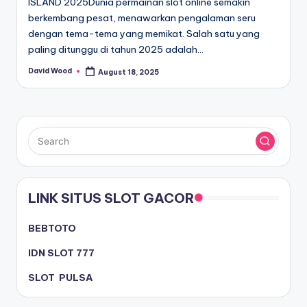
ISLAND 2025Dunia permainan slot online semakin
berkembang pesat, menawarkan pengalaman seru
dengan tema-tema yang memikat. Salah satu yang
paling ditunggu di tahun 2025 adalah…
David Wood
August 18, 2025
Posted
by
LINK SITUS SLOT GACOR
BEBTOTO
IDN SLOT 777
SLOT PULSA