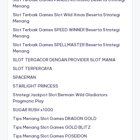
Menang
Slot Terbaik Games Slot Wild Xmas Beserta Strategi
Menang
Slot Terbaik Games SPEED WINNER Beserta Strategi
Menang
Slot Terbaik Games SPELLMASTER Beserta Strategi
Menang
SLOT TERGACOR DENGAN PROVIDER SLOT MANIA
SLOT TERPERCAYA
SPACEMAN
STARLIGHT PRINCESS
Strategi Jackpot Slot Bermain Wild Gladiators
Pragmatic Play
SUGAR RUSH x1000
Tips Menang Slot Games DRAGON GOLD
Tips Menang Slot Games GOLD BLITZ
Tips Menang Slot Games POSEIDON