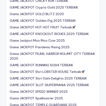
GAME JACKPOT CHICKY RUN TERBAIK
GAME JACKPOT Crypto Gold 2025 TERBAIK
Game JACKPOT GOLD BLITZ 2025
GAME JACKPOT Golden Pig 2025 TERBAIK
Game JACKPOT HOT HOT FRUIT Terbaik
GAME JACKPOT KNOCKOUT RICHES 2025 TERBAIK
Game Jackpot Moo Moo Cow 2025
Game JACKPOT Pandemic Rising 2025
Game JACKPOT PEARL HARBOR NOLIMIT CITY TERBAIK
2025
GAME JACKPOT RUNNING SUSHI TERBAIK
Game JACKPOT Slot LOBSTER HOUSE Terbaik
GAME JACKPOT Slot Oishi Delights 2025 TERBAIK
GAME JACKPOT SLOT SIUPERMANIA 2025 TERBAIK
Game JACKPOT SPEED WINNER 2025
Game JACKPOT Spellmaster 2025
Game JACKPOT TEMPLE GUARDIANS 2025