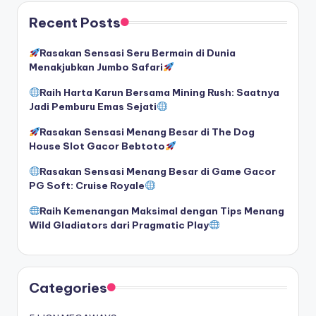
Recent Posts
Rasakan Sensasi Seru Bermain di Dunia
Menakjubkan Jumbo Safari
Raih Harta Karun Bersama Mining Rush: Saatnya
Jadi Pemburu Emas Sejati
Rasakan Sensasi Menang Besar di The Dog
House Slot Gacor Bebtoto
Rasakan Sensasi Menang Besar di Game Gacor
PG Soft: Cruise Royale
Raih Kemenangan Maksimal dengan Tips Menang
Wild Gladiators dari Pragmatic Play
Categories