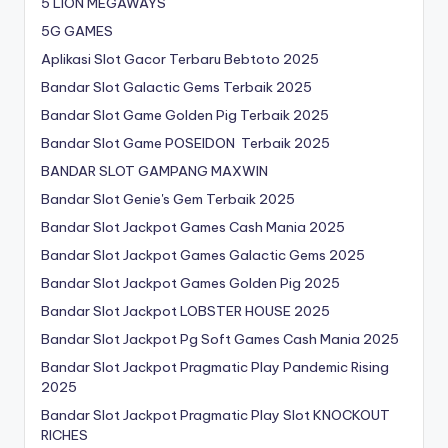
5 LION MEGAWAYS
5G GAMES
Aplikasi Slot Gacor Terbaru Bebtoto 2025
Bandar Slot Galactic Gems Terbaik 2025
Bandar Slot Game Golden Pig Terbaik 2025
Bandar Slot Game POSEIDON Terbaik 2025
BANDAR SLOT GAMPANG MAXWIN
Bandar Slot Genie's Gem Terbaik 2025
Bandar Slot Jackpot Games Cash Mania 2025
Bandar Slot Jackpot Games Galactic Gems 2025
Bandar Slot Jackpot Games Golden Pig 2025
Bandar Slot Jackpot LOBSTER HOUSE 2025
Bandar Slot Jackpot Pg Soft Games Cash Mania 2025
Bandar Slot Jackpot Pragmatic Play Pandemic Rising
2025
Bandar Slot Jackpot Pragmatic Play Slot KNOCKOUT
RICHES