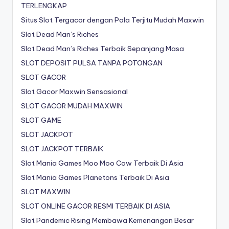
TERLENGKAP
Situs Slot Tergacor dengan Pola Terjitu Mudah Maxwin
Slot Dead Man’s Riches
Slot Dead Man’s Riches Terbaik Sepanjang Masa
SLOT DEPOSIT PULSA TANPA POTONGAN
SLOT GACOR
Slot Gacor Maxwin Sensasional
SLOT GACOR MUDAH MAXWIN
SLOT GAME
SLOT JACKPOT
SLOT JACKPOT TERBAIK
Slot Mania Games Moo Moo Cow Terbaik Di Asia
Slot Mania Games Planetons Terbaik Di Asia
SLOT MAXWIN
SLOT ONLINE GACOR RESMI TERBAIK DI ASIA
Slot Pandemic Rising Membawa Kemenangan Besar