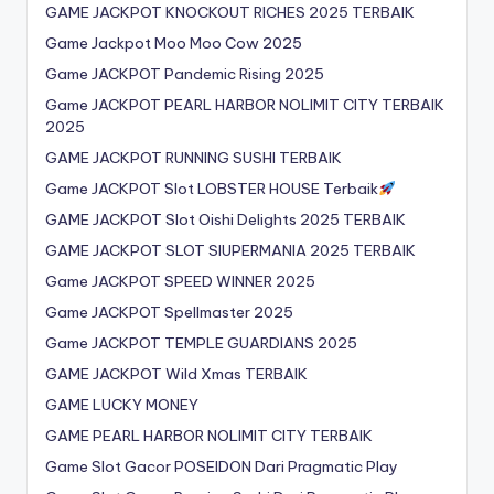
GAME JACKPOT KNOCKOUT RICHES 2025 TERBAIK
Game Jackpot Moo Moo Cow 2025
Game JACKPOT Pandemic Rising 2025
Game JACKPOT PEARL HARBOR NOLIMIT CITY TERBAIK
2025
GAME JACKPOT RUNNING SUSHI TERBAIK
Game JACKPOT Slot LOBSTER HOUSE Terbaik
GAME JACKPOT Slot Oishi Delights 2025 TERBAIK
GAME JACKPOT SLOT SIUPERMANIA 2025 TERBAIK
Game JACKPOT SPEED WINNER 2025
Game JACKPOT Spellmaster 2025
Game JACKPOT TEMPLE GUARDIANS 2025
GAME JACKPOT Wild Xmas TERBAIK
GAME LUCKY MONEY
GAME PEARL HARBOR NOLIMIT CITY TERBAIK
Game Slot Gacor POSEIDON Dari Pragmatic Play