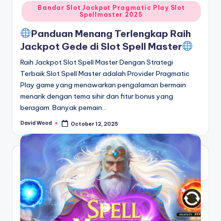
Bandar Slot Jackpot Pragmatic Play Slot
Spellmaster 2025
Panduan Menang Terlengkap Raih
Jackpot Gede di Slot Spell Master
Raih Jackpot Slot Spell Master Dengan Strategi
Terbaik.Slot Spell Master adalah Provider Pragmatic
Play game yang menawarkan pengalaman bermain
menarik dengan tema sihir dan fitur bonus yang
beragam. Banyak pemain…
David Wood
October 12, 2025
Posted
by