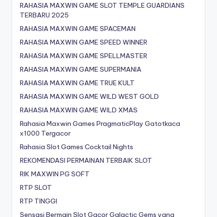
RAHASIA MAXWIN GAME SLOT TEMPLE GUARDIANS
TERBARU 2025
RAHASIA MAXWIN GAME SPACEMAN
RAHASIA MAXWIN GAME SPEED WINNER
RAHASIA MAXWIN GAME SPELLMASTER
RAHASIA MAXWIN GAME SUPERMANIA
RAHASIA MAXWIN GAME TRUE KULT
RAHASIA MAXWIN GAME WILD WEST GOLD
RAHASIA MAXWIN GAME WILD XMAS
Rahasia Maxwin Games PragmaticPlay Gatotkaca
x1000 Tergacor
Rahasia Slot Games Cocktail Nights
REKOMENDASI PERMAINAN TERBAIK SLOT
RIK MAXWIN PG SOFT
RTP SLOT
RTP TINGGI
Sensasi Bermain Slot Gacor Galactic Gems yang