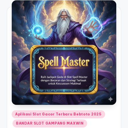
Posted
Aplikasi Slot Gacor Terbaru Bebtoto 2025
in
BANDAR SLOT GAMPANG MAXWIN