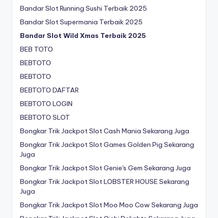
Bandar Slot Running Sushi Terbaik 2025
Bandar Slot Supermania Terbaik 2025
Bandar Slot Wild Xmas Terbaik 2025
BEB TOTO
BEBTOTO
BEBTOTO
BEBTOTO DAFTAR
BEBTOTO LOGIN
BEBTOTO SLOT
Bongkar Trik Jackpot Slot Cash Mania Sekarang Juga
Bongkar Trik Jackpot Slot Games Golden Pig Sekarang
Juga
Bongkar Trik Jackpot Slot Genie's Gem Sekarang Juga
Bongkar Trik Jackpot Slot LOBSTER HOUSE Sekarang
Juga
Bongkar Trik Jackpot Slot Moo Moo Cow Sekarang Juga