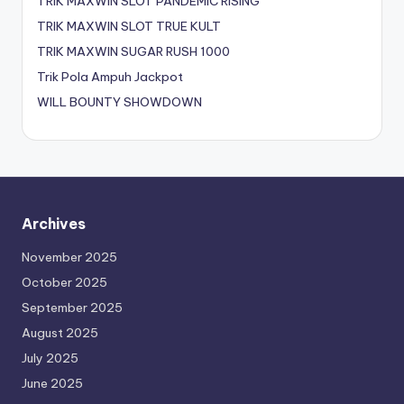
TRIK MAXWIN SLOT PANDEMIC RISING
TRIK MAXWIN SLOT TRUE KULT
TRIK MAXWIN SUGAR RUSH 1000
Trik Pola Ampuh Jackpot
WILL BOUNTY SHOWDOWN
Archives
November 2025
October 2025
September 2025
August 2025
July 2025
June 2025