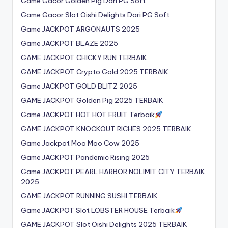
Game Gacor Golden Pig Dari PG Soft
Game Gacor Slot Oishi Delights Dari PG Soft
Game JACKPOT ARGONAUTS 2025
Game JACKPOT BLAZE 2025
GAME JACKPOT CHICKY RUN TERBAIK
GAME JACKPOT Crypto Gold 2025 TERBAIK
Game JACKPOT GOLD BLITZ 2025
GAME JACKPOT Golden Pig 2025 TERBAIK
Game JACKPOT HOT HOT FRUIT Terbaik
GAME JACKPOT KNOCKOUT RICHES 2025 TERBAIK
Game Jackpot Moo Moo Cow 2025
Game JACKPOT Pandemic Rising 2025
Game JACKPOT PEARL HARBOR NOLIMIT CITY TERBAIK
2025
GAME JACKPOT RUNNING SUSHI TERBAIK
Game JACKPOT Slot LOBSTER HOUSE Terbaik
GAME JACKPOT Slot Oishi Delights 2025 TERBAIK