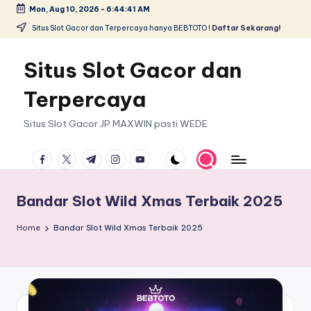
Mon, Aug 10, 2026
-
6:44:42 AM
Skip
Situs Slot Gacor dan Terpercaya hanya BEBTOTO !
Daftar Sekarang!
to
content
Situs Slot Gacor dan
Terpercaya
Situs Slot Gacor JP MAXWIN pasti WEDE
facebook.com
twitter.com
t.me
instagram.com
youtube.com
Bandar Slot Wild Xmas Terbaik 2025
Home
Bandar Slot Wild Xmas Terbaik 2025