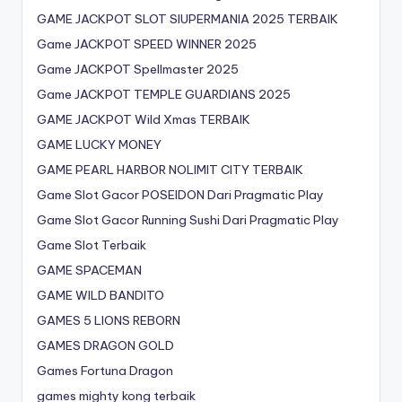
GAME JACKPOT SLOT SIUPERMANIA 2025 TERBAIK
Game JACKPOT SPEED WINNER 2025
Game JACKPOT Spellmaster 2025
Game JACKPOT TEMPLE GUARDIANS 2025
GAME JACKPOT Wild Xmas TERBAIK
GAME LUCKY MONEY
GAME PEARL HARBOR NOLIMIT CITY TERBAIK
Game Slot Gacor POSEIDON Dari Pragmatic Play
Game Slot Gacor Running Sushi Dari Pragmatic Play
Game Slot Terbaik
GAME SPACEMAN
GAME WILD BANDITO
GAMES 5 LIONS REBORN
GAMES DRAGON GOLD
Games Fortuna Dragon
games mighty kong terbaik