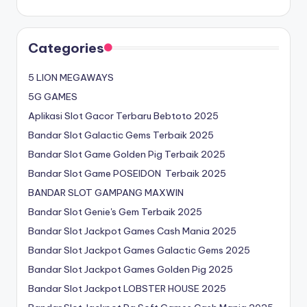
Categories
5 LION MEGAWAYS
5G GAMES
Aplikasi Slot Gacor Terbaru Bebtoto 2025
Bandar Slot Galactic Gems Terbaik 2025
Bandar Slot Game Golden Pig Terbaik 2025
Bandar Slot Game POSEIDON Terbaik 2025
BANDAR SLOT GAMPANG MAXWIN
Bandar Slot Genie's Gem Terbaik 2025
Bandar Slot Jackpot Games Cash Mania 2025
Bandar Slot Jackpot Games Galactic Gems 2025
Bandar Slot Jackpot Games Golden Pig 2025
Bandar Slot Jackpot LOBSTER HOUSE 2025