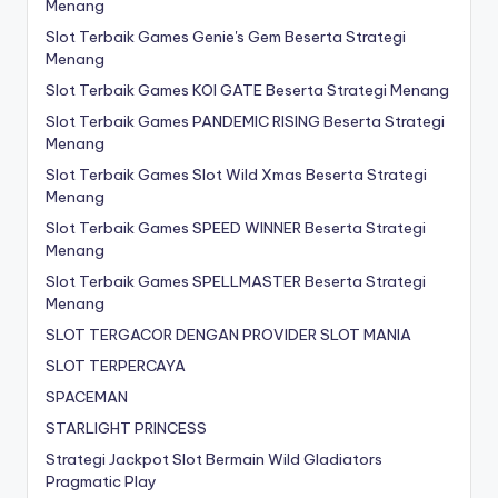
Menang
Slot Terbaik Games Genie's Gem Beserta Strategi
Menang
Slot Terbaik Games KOI GATE Beserta Strategi Menang
Slot Terbaik Games PANDEMIC RISING Beserta Strategi
Menang
Slot Terbaik Games Slot Wild Xmas Beserta Strategi
Menang
Slot Terbaik Games SPEED WINNER Beserta Strategi
Menang
Slot Terbaik Games SPELLMASTER Beserta Strategi
Menang
SLOT TERGACOR DENGAN PROVIDER SLOT MANIA
SLOT TERPERCAYA
SPACEMAN
STARLIGHT PRINCESS
Strategi Jackpot Slot Bermain Wild Gladiators
Pragmatic Play