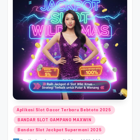
Posted
Aplikasi Slot Gacor Terbaru Bebtoto 2025
in
BANDAR SLOT GAMPANG MAXWIN
Bandar Slot Jackpot Supermani 2025