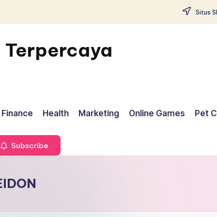
Situs 
n Terpercaya
Finance
Health
Marketing
Online Games
Pet C
Subscribe
EIDON