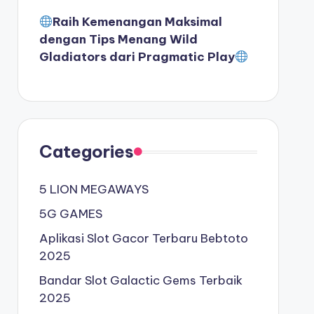
Raih Kemenangan Maksimal
dengan Tips Menang Wild
Gladiators dari Pragmatic Play
Categories
5 LION MEGAWAYS
5G GAMES
Aplikasi Slot Gacor Terbaru Bebtoto
2025
Bandar Slot Galactic Gems Terbaik
2025