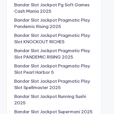
Bandar Slot Jackpot Pg Soft Games
Cash Mania 2025
Bandar Slot Jackpot Pragmatic Play
Pandemic Rising 2025
Bandar Slot Jackpot Pragmatic Play
Slot KNOCKOUT RICHES
Bandar Slot Jackpot Pragmatic Play
Slot PANDEMIC RISING 2025
Bandar Slot Jackpot Pragmatic Play
Slot Pearl Harbor 5
Bandar Slot Jackpot Pragmatic Play
Slot Spellmaster 2025
Bandar Slot Jackpot Running Sushi
2025
Bandar Slot Jackpot Supermani 2025