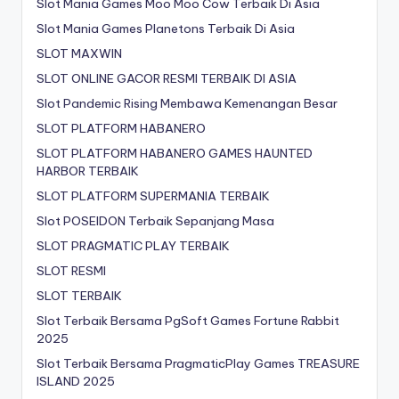
Slot Mania Games Moo Moo Cow Terbaik Di Asia
Slot Mania Games Planetons Terbaik Di Asia
SLOT MAXWIN
SLOT ONLINE GACOR RESMI TERBAIK DI ASIA
Slot Pandemic Rising Membawa Kemenangan Besar
SLOT PLATFORM HABANERO
SLOT PLATFORM HABANERO GAMES HAUNTED
HARBOR TERBAIK
SLOT PLATFORM SUPERMANIA TERBAIK
Slot POSEIDON Terbaik Sepanjang Masa
SLOT PRAGMATIC PLAY TERBAIK
SLOT RESMI
SLOT TERBAIK
Slot Terbaik Bersama PgSoft Games Fortune Rabbit
2025
Slot Terbaik Bersama PragmaticPlay Games TREASURE
ISLAND 2025