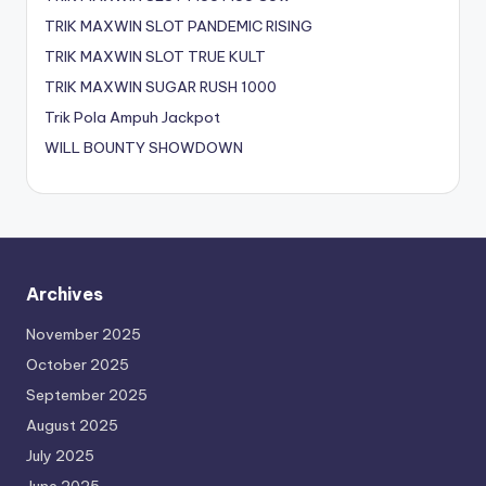
TRIK MAXWIN SLOT PANDEMIC RISING
TRIK MAXWIN SLOT TRUE KULT
TRIK MAXWIN SUGAR RUSH 1000
Trik Pola Ampuh Jackpot
WILL BOUNTY SHOWDOWN
Archives
November 2025
October 2025
September 2025
August 2025
July 2025