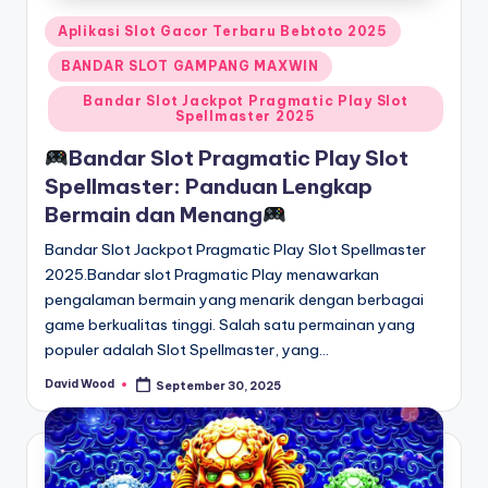
Posted
Aplikasi Slot Gacor Terbaru Bebtoto 2025
in
BANDAR SLOT GAMPANG MAXWIN
Bandar Slot Jackpot Pragmatic Play Slot
Spellmaster 2025
Bandar Slot Pragmatic Play Slot
Spellmaster: Panduan Lengkap
Bermain dan Menang
Bandar Slot Jackpot Pragmatic Play Slot Spellmaster
2025.Bandar slot Pragmatic Play menawarkan
pengalaman bermain yang menarik dengan berbagai
game berkualitas tinggi. Salah satu permainan yang
populer adalah Slot Spellmaster, yang…
David Wood
September 30, 2025
Posted
by