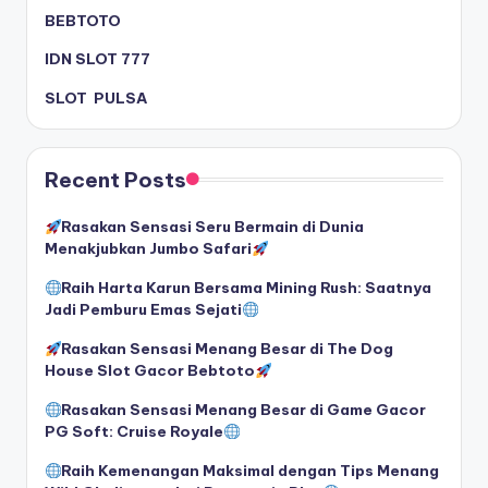
BEBTOTO
IDN SLOT 777
SLOT PULSA
Recent Posts
Rasakan Sensasi Seru Bermain di Dunia
Menakjubkan Jumbo Safari
Raih Harta Karun Bersama Mining Rush: Saatnya
Jadi Pemburu Emas Sejati
Rasakan Sensasi Menang Besar di The Dog
House Slot Gacor Bebtoto
Rasakan Sensasi Menang Besar di Game Gacor
PG Soft: Cruise Royale
Raih Kemenangan Maksimal dengan Tips Menang