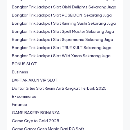
Bongkar Trik Jackpot Slot Oishi Delights Sekarang Juga
Bongkar Trik Jackpot Slot POSEIDON Sekarang Juga
Bongkar Trik Jackpot Slot Running Sushi Sekarang Juga
Bongkar Trik Jackpot Slot Spell Master Sekarang Juga
Bongkar Trik Jackpot Slot Supermania Sekarang Juga
Bongkar Trik Jackpot Slot TRUE KULT Sekarang Juga
Bongkar Trik Jackpot Slot Wild Xmas Sekarang Juga
BONUS SLOT
Business
DAFTAR AKUN VIP SLOT
Daftar Situs Slot Resmi Anti Rungkat Terbaik 2025
E-commerce
Finance
GAME BAKERY BONANZA
Game Crypto Gold 2025
Game Gacor Cash Mania Dari PG Soft