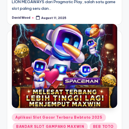
LION MEGAWAYS dari Pragmatic Play, salah satu game
slot paling seru dan…
David Wood
August 11, 2025
Posted
by
Posted
Aplikasi Slot Gacor Terbaru Bebtoto 2025
in
BANDAR SLOT GAMPANG MAXWIN
BEB TOTO