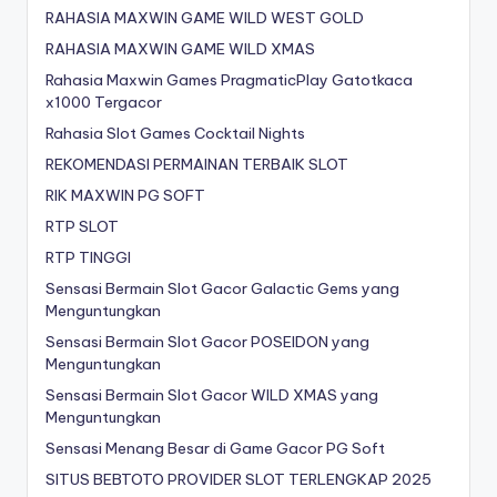
RAHASIA MAXWIN GAME WILD WEST GOLD
RAHASIA MAXWIN GAME WILD XMAS
Rahasia Maxwin Games PragmaticPlay Gatotkaca
x1000 Tergacor
Rahasia Slot Games Cocktail Nights
REKOMENDASI PERMAINAN TERBAIK SLOT
RIK MAXWIN PG SOFT
RTP SLOT
RTP TINGGI
Sensasi Bermain Slot Gacor Galactic Gems yang
Menguntungkan
Sensasi Bermain Slot Gacor POSEIDON yang
Menguntungkan
Sensasi Bermain Slot Gacor WILD XMAS yang
Menguntungkan
Sensasi Menang Besar di Game Gacor PG Soft
SITUS BEBTOTO PROVIDER SLOT TERLENGKAP 2025