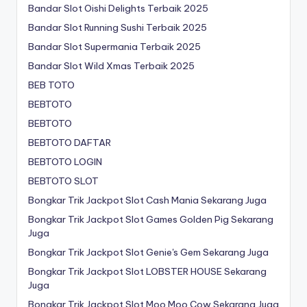
Bandar Slot Oishi Delights Terbaik 2025
Bandar Slot Running Sushi Terbaik 2025
Bandar Slot Supermania Terbaik 2025
Bandar Slot Wild Xmas Terbaik 2025
BEB TOTO
BEBTOTO
BEBTOTO
BEBTOTO DAFTAR
BEBTOTO LOGIN
BEBTOTO SLOT
Bongkar Trik Jackpot Slot Cash Mania Sekarang Juga
Bongkar Trik Jackpot Slot Games Golden Pig Sekarang
Juga
Bongkar Trik Jackpot Slot Genie's Gem Sekarang Juga
Bongkar Trik Jackpot Slot LOBSTER HOUSE Sekarang
Juga
Bongkar Trik Jackpot Slot Moo Moo Cow Sekarang Juga