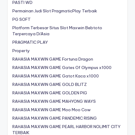
PASTI WD
Permainan Judi Slot PragmaticPlay Terbaik
PG SOFT
Platform Terbesar Situs Slot Maxwin Bebtoto
Terpercaya Di'Asia
PRAGMATIC PLAY
Property
RAHASIA MAXWIN GAME Fortuna Dragon
RAHASIA MAXWIN GAME Gates Of Olympus x1000
RAHASIA MAXWIN GAME Gatot Kaca x1000
RAHASIA MAXWIN GAME GOLD BLITZ
RAHASIA MAXWIN GAME GOLDEN PIG
RAHASIA MAXWIN GAME MAHYONG WAYS
RAHASIA MAXWIN GAME Moo Moo Cow
RAHASIA MAXWIN GAME PANDEMIC RISING
RAHASIA MAXWIN GAME PEARL HARBOR NOLIMIT CITY
TERBAIK