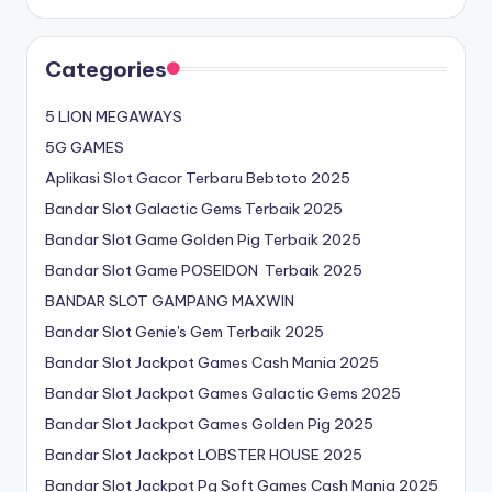
Categories
5 LION MEGAWAYS
5G GAMES
Aplikasi Slot Gacor Terbaru Bebtoto 2025
Bandar Slot Galactic Gems Terbaik 2025
Bandar Slot Game Golden Pig Terbaik 2025
Bandar Slot Game POSEIDON Terbaik 2025
BANDAR SLOT GAMPANG MAXWIN
Bandar Slot Genie's Gem Terbaik 2025
Bandar Slot Jackpot Games Cash Mania 2025
Bandar Slot Jackpot Games Galactic Gems 2025
Bandar Slot Jackpot Games Golden Pig 2025
Bandar Slot Jackpot LOBSTER HOUSE 2025
Bandar Slot Jackpot Pg Soft Games Cash Mania 2025