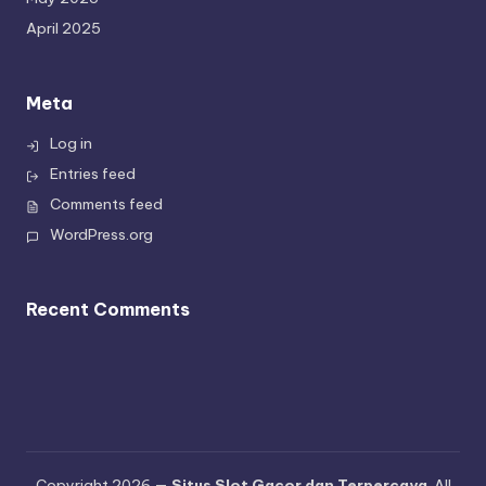
April 2025
Meta
Log in
Entries feed
Comments feed
WordPress.org
Recent Comments
Copyright 2026 —
Situs Slot Gacor dan Terpercaya
. All