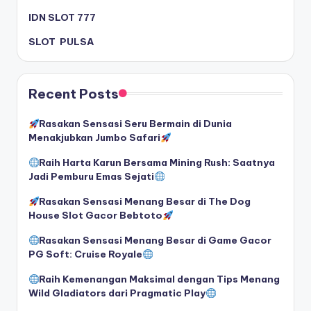
IDN SLOT 777
SLOT PULSA
Recent Posts
Rasakan Sensasi Seru Bermain di Dunia
Menakjubkan Jumbo Safari
Raih Harta Karun Bersama Mining Rush: Saatnya
Jadi Pemburu Emas Sejati
Rasakan Sensasi Menang Besar di The Dog
House Slot Gacor Bebtoto
Rasakan Sensasi Menang Besar di Game Gacor
PG Soft: Cruise Royale
Raih Kemenangan Maksimal dengan Tips Menang
Wild Gladiators dari Pragmatic Play