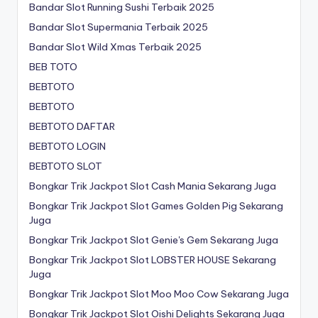
Bandar Slot Running Sushi Terbaik 2025
Bandar Slot Supermania Terbaik 2025
Bandar Slot Wild Xmas Terbaik 2025
BEB TOTO
BEBTOTO
BEBTOTO
BEBTOTO DAFTAR
BEBTOTO LOGIN
BEBTOTO SLOT
Bongkar Trik Jackpot Slot Cash Mania Sekarang Juga
Bongkar Trik Jackpot Slot Games Golden Pig Sekarang
Juga
Bongkar Trik Jackpot Slot Genie's Gem Sekarang Juga
Bongkar Trik Jackpot Slot LOBSTER HOUSE Sekarang
Juga
Bongkar Trik Jackpot Slot Moo Moo Cow Sekarang Juga
Bongkar Trik Jackpot Slot Oishi Delights Sekarang Juga