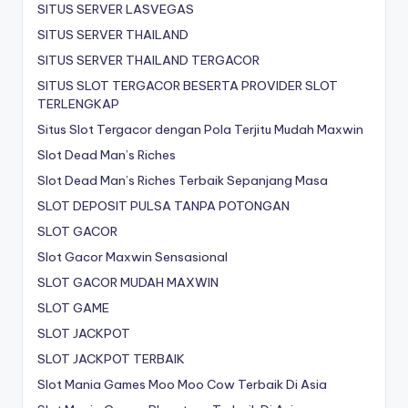
SITUS SERVER LASVEGAS
SITUS SERVER THAILAND
SITUS SERVER THAILAND TERGACOR
SITUS SLOT TERGACOR BESERTA PROVIDER SLOT
TERLENGKAP
Situs Slot Tergacor dengan Pola Terjitu Mudah Maxwin
Slot Dead Man’s Riches
Slot Dead Man’s Riches Terbaik Sepanjang Masa
SLOT DEPOSIT PULSA TANPA POTONGAN
SLOT GACOR
Slot Gacor Maxwin Sensasional
SLOT GACOR MUDAH MAXWIN
SLOT GAME
SLOT JACKPOT
SLOT JACKPOT TERBAIK
Slot Mania Games Moo Moo Cow Terbaik Di Asia