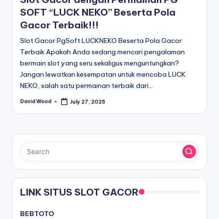
SOFT “LUCK NEKO” Beserta Pola
Gacor Terbaik!!!
Slot Gacor PgSoft LUCKNEKO Beserta Pola Gacor
Terbaik.Apakah Anda sedang mencari pengalaman
bermain slot yang seru sekaligus menguntungkan?
Jangan lewatkan kesempatan untuk mencoba LUCK
NEKO, salah satu permainan terbaik dari…
David Wood
July 27, 2025
Posted
by
LINK SITUS SLOT GACOR
BEBTOTO