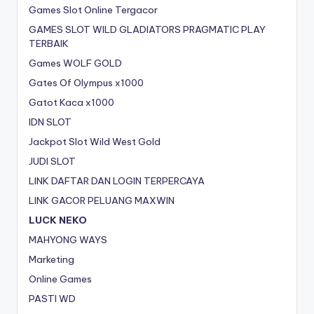
Games Slot Online Tergacor
GAMES SLOT WILD GLADIATORS PRAGMATIC PLAY
TERBAIK
Games WOLF GOLD
Gates Of Olympus x1000
Gatot Kaca x1000
IDN SLOT
Jackpot Slot Wild West Gold
JUDI SLOT
LINK DAFTAR DAN LOGIN TERPERCAYA
LINK GACOR PELUANG MAXWIN
LUCK NEKO
MAHYONG WAYS
Marketing
Online Games
PASTI WD