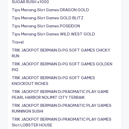
SUGAR RUSH x1000
Tips Menang Slot Games DRAGON GOLD
Tips Menang Slot Games GOLD BLITZ
Tips Menang Slot Games POSEIDON
Tips Menang Slot Games WILD WEST GOLD
Travel
TRIK JACKPOT BERMAIN Di PG SOFT GAMES CHICKY
RUN
TRIK JACKPOT BERMAIN Di PG SOFT GAMES GOLDEN
PIG
TRIK JACKPOT BERMAIN Di PG SOFT GAMES
KNOCKOUT RICHES
TRIK JACKPOT BERMAIN Di PRAGMATIC PLAY GAME
PEARL HARBOR NOLIMIT CITY TERBAIK
TRIK JACKPOT BERMAIN Di PRAGMATIC PLAY GAMES
RUNNINGN SUSHI
TRIK JACKPOT BERMAIN Di PRAGMATIC PLAY GAMES
Slot LOBSTER HOUSE