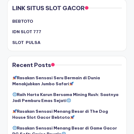
LINK SITUS SLOT GACOR
BEBTOTO
IDN SLOT 777
SLOT PULSA
Recent Posts
Rasakan Sensasi Seru Bermain di Dunia
Menakjubkan Jumbo Safari
Raih Harta Karun Bersama Mining Rush: Saatnya
Jadi Pemburu Emas Sejati
Rasakan Sensasi Menang Besar di The Dog
House Slot Gacor Bebtoto
Rasakan Sensasi Menang Besar di Game Gacor