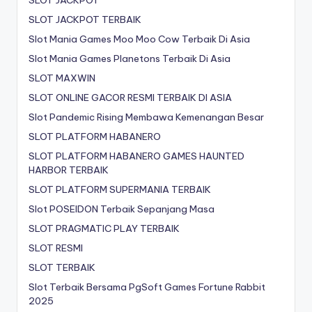
SLOT JACKPOT
SLOT JACKPOT TERBAIK
Slot Mania Games Moo Moo Cow Terbaik Di Asia
Slot Mania Games Planetons Terbaik Di Asia
SLOT MAXWIN
SLOT ONLINE GACOR RESMI TERBAIK DI ASIA
Slot Pandemic Rising Membawa Kemenangan Besar
SLOT PLATFORM HABANERO
SLOT PLATFORM HABANERO GAMES HAUNTED
HARBOR TERBAIK
SLOT PLATFORM SUPERMANIA TERBAIK
Slot POSEIDON Terbaik Sepanjang Masa
SLOT PRAGMATIC PLAY TERBAIK
SLOT RESMI
SLOT TERBAIK
Slot Terbaik Bersama PgSoft Games Fortune Rabbit
2025