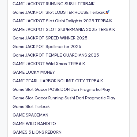
GAME JACKPOT RUNNING SUSHI TERBAIK
Game JACKPOT Slot LOBSTER HOUSE Terbaik
GAME JACKPOT Slot Oishi Delights 2025 TERBAIK
GAME JACKPOT SLOT SIUPERMANIA 2025 TERBAIK
Game JACKPOT SPEED WINNER 2025
Game JACKPOT Spellmaster 2025
Game JACKPOT TEMPLE GUARDIANS 2025
GAME JACKPOT Wild Xmas TERBAIK
GAME LUCKY MONEY
GAME PEARL HARBOR NOLIMIT CITY TERBAIK
Game Slot Gacor POSEIDON Dari Pragmatic Play
Game Slot Gacor Running Sushi Dari Pragmatic Play
Game Slot Terbaik
GAME SPACEMAN
GAME WILD BANDITO
GAMES 5 LIONS REBORN