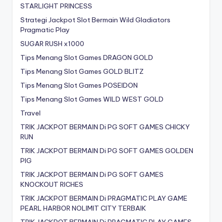
STARLIGHT PRINCESS
Strategi Jackpot Slot Bermain Wild Gladiators
Pragmatic Play
SUGAR RUSH x1000
Tips Menang Slot Games DRAGON GOLD
Tips Menang Slot Games GOLD BLITZ
Tips Menang Slot Games POSEIDON
Tips Menang Slot Games WILD WEST GOLD
Travel
TRIK JACKPOT BERMAIN Di PG SOFT GAMES CHICKY
RUN
TRIK JACKPOT BERMAIN Di PG SOFT GAMES GOLDEN
PIG
TRIK JACKPOT BERMAIN Di PG SOFT GAMES
KNOCKOUT RICHES
TRIK JACKPOT BERMAIN Di PRAGMATIC PLAY GAME
PEARL HARBOR NOLIMIT CITY TERBAIK