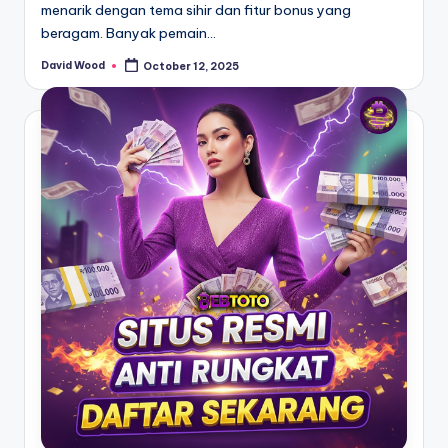
menarik dengan tema sihir dan fitur bonus yang
beragam. Banyak pemain…
David Wood
October 12, 2025
Posted
by