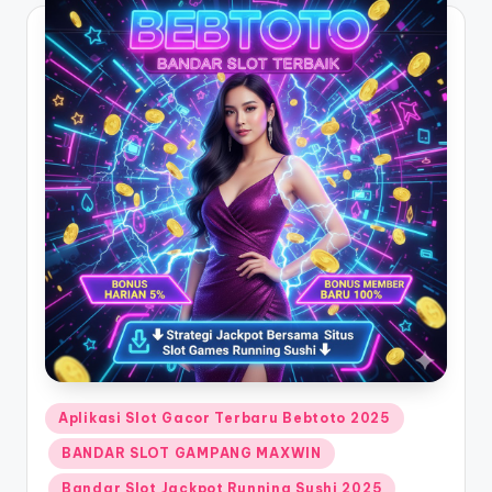
Posted
Aplikasi Slot Gacor Terbaru Bebtoto 2025
in
BANDAR SLOT GAMPANG MAXWIN
Bandar Slot Jackpot Running Sushi 2025