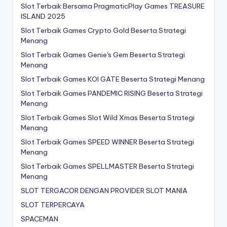
Slot Terbaik Bersama PragmaticPlay Games TREASURE
ISLAND 2025
Slot Terbaik Games Crypto Gold Beserta Strategi
Menang
Slot Terbaik Games Genie's Gem Beserta Strategi
Menang
Slot Terbaik Games KOI GATE Beserta Strategi Menang
Slot Terbaik Games PANDEMIC RISING Beserta Strategi
Menang
Slot Terbaik Games Slot Wild Xmas Beserta Strategi
Menang
Slot Terbaik Games SPEED WINNER Beserta Strategi
Menang
Slot Terbaik Games SPELLMASTER Beserta Strategi
Menang
SLOT TERGACOR DENGAN PROVIDER SLOT MANIA
SLOT TERPERCAYA
SPACEMAN