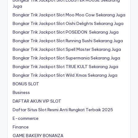
Bongkar Trik Jackpot Slot LOBSTER HOUSE Sekarang
Juga
Bongkar Trik Jackpot Slot Moo Moo Cow Sekarang Juga
Bongkar Trik Jackpot Slot Oishi Delights Sekarang Juga
Bongkar Trik Jackpot Slot POSEIDON Sekarang Juga
Bongkar Trik Jackpot Slot Running Sushi Sekarang Juga
Bongkar Trik Jackpot Slot Spell Master Sekarang Juga
Bongkar Trik Jackpot Slot Supermania Sekarang Juga
Bongkar Trik Jackpot Slot TRUE KULT Sekarang Juga
Bongkar Trik Jackpot Slot Wild Xmas Sekarang Juga
BONUS SLOT
Business
DAFTAR AKUN VIP SLOT
Daftar Situs Slot Resmi Anti Rungkat Terbaik 2025
E-commerce
Finance
GAME BAKERY BONANZA