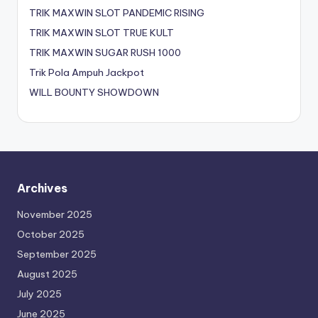
TRIK MAXWIN SLOT PANDEMIC RISING
TRIK MAXWIN SLOT TRUE KULT
TRIK MAXWIN SUGAR RUSH 1000
Trik Pola Ampuh Jackpot
WILL BOUNTY SHOWDOWN
Archives
November 2025
October 2025
September 2025
August 2025
July 2025
June 2025