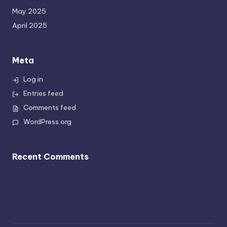
May 2025
April 2025
Meta
Log in
Entries feed
Comments feed
WordPress.org
Recent Comments