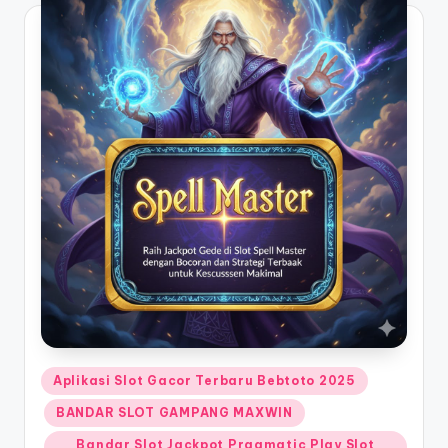
Posted
Aplikasi Slot Gacor Terbaru Bebtoto 2025
in
BANDAR SLOT GAMPANG MAXWIN
Bandar Slot Jackpot Pragmatic Play Slot