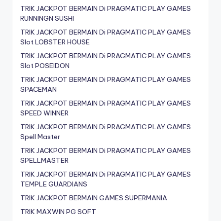
TRIK JACKPOT BERMAIN Di PRAGMATIC PLAY GAMES
RUNNINGN SUSHI
TRIK JACKPOT BERMAIN Di PRAGMATIC PLAY GAMES
Slot LOBSTER HOUSE
TRIK JACKPOT BERMAIN Di PRAGMATIC PLAY GAMES
Slot POSEIDON
TRIK JACKPOT BERMAIN Di PRAGMATIC PLAY GAMES
SPACEMAN
TRIK JACKPOT BERMAIN Di PRAGMATIC PLAY GAMES
SPEED WINNER
TRIK JACKPOT BERMAIN Di PRAGMATIC PLAY GAMES
Spell Master
TRIK JACKPOT BERMAIN Di PRAGMATIC PLAY GAMES
SPELLMASTER
TRIK JACKPOT BERMAIN Di PRAGMATIC PLAY GAMES
TEMPLE GUARDIANS
TRIK JACKPOT BERMAIN GAMES SUPERMANIA
TRIK MAXWIN PG SOFT