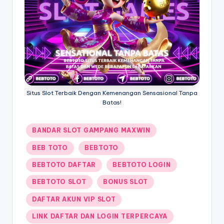
Situs Slot Terbaik Dengan Kemenangan Sensasional Tanpa
Batas!
Posted
BANDAR SLOT GAMPANG MAXWIN
in
BEB TOTO
BEBTOTO
BEBTOTO DAFTAR
BEBTOTO LOGIN
BEBTOTO SLOT
BONUS SLOT
DAFTAR AKUN VIP SLOT
LINK DAFTAR DAN LOGIN TERPERCAYA