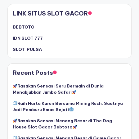
LINK SITUS SLOT GACOR
BEBTOTO
IDN SLOT 777
SLOT PULSA
Recent Posts
Rasakan Sensasi Seru Bermain di Dunia
Menakjubkan Jumbo Safari
Raih Harta Karun Bersama Mining Rush: Saatnya
Jadi Pemburu Emas Sejati
Rasakan Sensasi Menang Besar di The Dog
House Slot Gacor Bebtoto
Rasakan Sensasi Menang Besar di Game Gacor