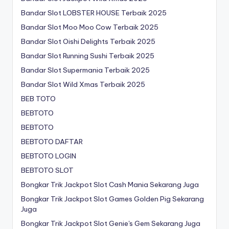
Bandar Slot LOBSTER HOUSE Terbaik 2025
Bandar Slot Moo Moo Cow Terbaik 2025
Bandar Slot Oishi Delights Terbaik 2025
Bandar Slot Running Sushi Terbaik 2025
Bandar Slot Supermania Terbaik 2025
Bandar Slot Wild Xmas Terbaik 2025
BEB TOTO
BEBTOTO
BEBTOTO
BEBTOTO DAFTAR
BEBTOTO LOGIN
BEBTOTO SLOT
Bongkar Trik Jackpot Slot Cash Mania Sekarang Juga
Bongkar Trik Jackpot Slot Games Golden Pig Sekarang
Juga
Bongkar Trik Jackpot Slot Genie's Gem Sekarang Juga