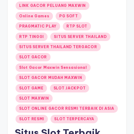
LINK GACOR PELUANG MAXWIN
Online Games
PG SOFT
PRAGMATIC PLAY
RTP SLOT
RTP TINGGI
SITUS SERVER THAILAND
SITUS SERVER THAILAND TERGACOR
SLOT GACOR
Slot Gacor Maxwin Sensasional
SLOT GACOR MUDAH MAXWIN
SLOT GAME
SLOT JACKPOT
SLOT MAXWIN
SLOT ONLINE GACOR RESMI TERBAIK DI ASIA
SLOT RESMI
SLOT TERPERCAYA
Situs Slot Terbaik