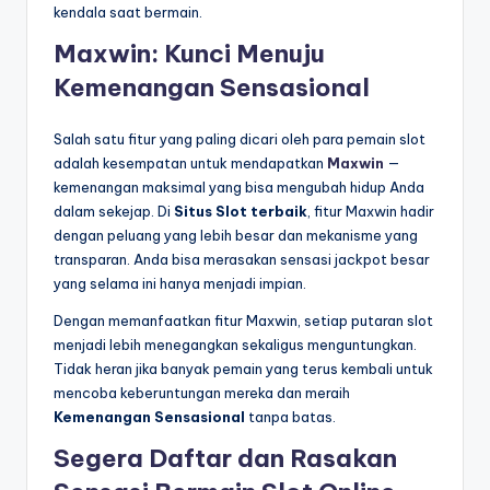
kendala saat bermain.
Maxwin: Kunci Menuju
Kemenangan Sensasional
Salah satu fitur yang paling dicari oleh para pemain slot
adalah kesempatan untuk mendapatkan
Maxwin
—
kemenangan maksimal yang bisa mengubah hidup Anda
dalam sekejap. Di
Situs Slot terbaik
, fitur Maxwin hadir
dengan peluang yang lebih besar dan mekanisme yang
transparan. Anda bisa merasakan sensasi jackpot besar
yang selama ini hanya menjadi impian.
Dengan memanfaatkan fitur Maxwin, setiap putaran slot
menjadi lebih menegangkan sekaligus menguntungkan.
Tidak heran jika banyak pemain yang terus kembali untuk
mencoba keberuntungan mereka dan meraih
Kemenangan Sensasional
tanpa batas.
Segera Daftar dan Rasakan