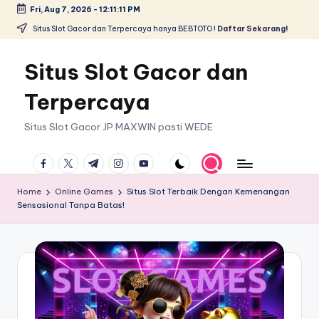
Fri, Aug 7, 2026
-
12:11:12 PM
Skip
Situs Slot Gacor dan Terpercaya hanya BEBTOTO !
Daftar Sekarang!
to
content
Situs Slot Gacor dan
Terpercaya
Situs Slot Gacor JP MAXWIN pasti WEDE
facebook.com
twitter.com
t.me
instagram.com
youtube.com
Home
Online Games
Situs Slot Terbaik Dengan Kemenangan
Sensasional Tanpa Batas!