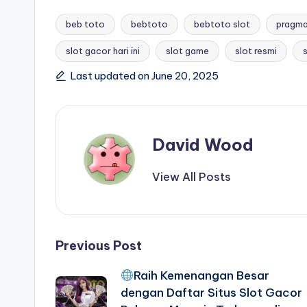
beb toto
bebtoto
bebtoto slot
pragma
slot gacor hari ini
slot game
slot resmi
Tags:
Last updated on June 20, 2025
David Wood
View All Posts
Post
Previous Post
Raih Kemenangan Besar
navigation
dengan Daftar Situs Slot Gacor