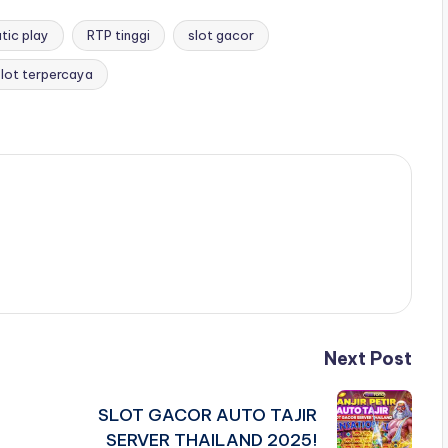
tic play
RTP tinggi
slot gacor
slot terpercaya
Next Post
SLOT GACOR AUTO TAJIR
SERVER THAILAND 2025!