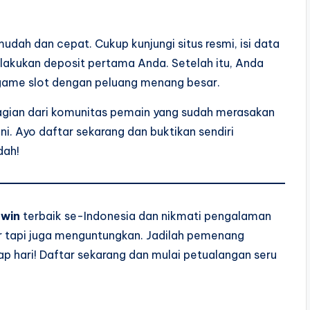
udah dan cepat. Cukup kunjungi situs resmi, isi data
 lakukan deposit pertama Anda. Setelah itu, Anda
 game slot dengan peluang menang besar.
gian dari komunitas pemain yang sudah merasakan
ini. Ayo daftar sekarang dan buktikan sendiri
dah!
xwin
terbaik se-Indonesia dan nikmati pengalaman
ur tapi juga menguntungkan. Jadilah pemenang
p hari! Daftar sekarang dan mulai petualangan seru