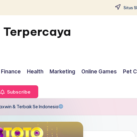
Situs 
n Terpercaya
Finance
Health
Marketing
Online Games
Pet C
Subscribe
axwin & Terbaik Se Indonesia