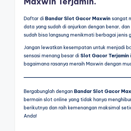
Maxwin Terjamin.
Daftar di
Bandar Slot Gacor Maxwin
sangat m
data yang sudah di anjurkan dengan benar, dan
sudah bisa langsung menikmati berbagai jenis
Jangan lewatkan kesempatan untuk menjadi ba
sensasi menang besar di
Slot Gacor Terjamin
bagaimana rasanya meraih Maxwin dengan mu
Bergabunglah dengan
Bandar Slot Gacor Ma
bermain slot online yang tidak hanya menghib
berikutnya dan raih kemenangan maksimal setia
Anda!