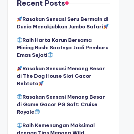
Recent Posts
Rasakan Sensasi Seru Bermain di
Dunia Menakjubkan Jumbo Safari
Raih Harta Karun Bersama
Mining Rush: Saatnya Jadi Pemburu
Emas Sejati
Rasakan Sensasi Menang Besar
di The Dog House Slot Gacor
Bebtoto
Rasakan Sensasi Menang Besar
di Game Gacor PG Soft: Cruise
Royale
Raih Kemenangan Maksimal
dengan Tips Menang Wild