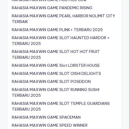
RAHASIA MAXWIN GAME PANDEMIC RISING
RAHASIA MAXWIN GAME PEARL HARBOR NOLIMIT CITY
TERBAIK
RAHASIA MAXWIN GAME PLINK+ TERBARU 2025
RAHASIA MAXWIN GAME SLOT HAUNTED HARDOR +
TERBARU 2025
RAHASIA MAXWIN GAME SLOT HOT HOT FRUIT
TERBARU 2025
RAHASIA MAXWIN GAME Slot LOBSTER HOUSE
RAHASIA MAXWIN GAME SLOT OISHI DELIGHTS
RAHASIA MAXWIN GAME SLOT POSEIDON
RAHASIA MAXWIN GAME SLOT RUNNING SUSHI
TERBARU 2025
RAHASIA MAXWIN GAME SLOT TEMPLE GUARDIANS
TERBARU 2025
RAHASIA MAXWIN GAME SPACEMAN
RAHASIA MAXWIN GAME SPEED WINNER