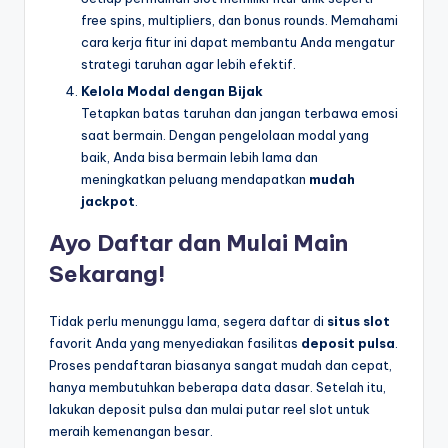
free spins, multipliers, dan bonus rounds. Memahami
cara kerja fitur ini dapat membantu Anda mengatur
strategi taruhan agar lebih efektif.
Kelola Modal dengan Bijak
Tetapkan batas taruhan dan jangan terbawa emosi
saat bermain. Dengan pengelolaan modal yang
baik, Anda bisa bermain lebih lama dan
meningkatkan peluang mendapatkan
mudah
jackpot
.
Ayo Daftar dan Mulai Main
Sekarang!
Tidak perlu menunggu lama, segera daftar di
situs slot
favorit Anda yang menyediakan fasilitas
deposit pulsa
.
Proses pendaftaran biasanya sangat mudah dan cepat,
hanya membutuhkan beberapa data dasar. Setelah itu,
lakukan deposit pulsa dan mulai putar reel slot untuk
meraih kemenangan besar.