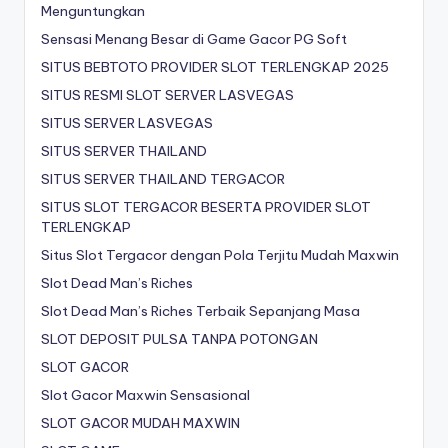
Menguntungkan
Sensasi Menang Besar di Game Gacor PG Soft
SITUS BEBTOTO PROVIDER SLOT TERLENGKAP 2025
SITUS RESMI SLOT SERVER LASVEGAS
SITUS SERVER LASVEGAS
SITUS SERVER THAILAND
SITUS SERVER THAILAND TERGACOR
SITUS SLOT TERGACOR BESERTA PROVIDER SLOT
TERLENGKAP
Situs Slot Tergacor dengan Pola Terjitu Mudah Maxwin
Slot Dead Man’s Riches
Slot Dead Man’s Riches Terbaik Sepanjang Masa
SLOT DEPOSIT PULSA TANPA POTONGAN
SLOT GACOR
Slot Gacor Maxwin Sensasional
SLOT GACOR MUDAH MAXWIN