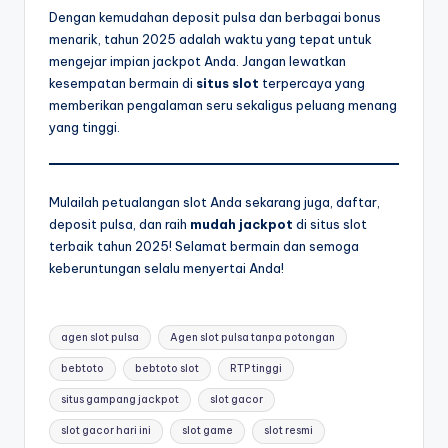
Dengan kemudahan deposit pulsa dan berbagai bonus
menarik, tahun 2025 adalah waktu yang tepat untuk
mengejar impian jackpot Anda. Jangan lewatkan
kesempatan bermain di
situs slot
terpercaya yang
memberikan pengalaman seru sekaligus peluang menang
yang tinggi.
Mulailah petualangan slot Anda sekarang juga, daftar,
deposit pulsa, dan raih
mudah jackpot
di situs slot
terbaik tahun 2025! Selamat bermain dan semoga
keberuntungan selalu menyertai Anda!
Tags:
agen slot pulsa
Agen slot pulsa tanpa potongan
bebtoto
bebtoto slot
RTP tinggi
situs gampang jackpot
slot gacor
slot gacor hari ini
slot game
slot resmi