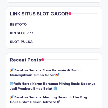
LINK SITUS SLOT GACOR
BEBTOTO
IDN SLOT 777
SLOT PULSA
Recent Posts
Rasakan Sensasi Seru Bermain di Dunia
Menakjubkan Jumbo Safari
Raih Harta Karun Bersama Mining Rush: Saatnya
Jadi Pemburu Emas Sejati
Rasakan Sensasi Menang Besar di The Dog
House Slot Gacor Bebtoto