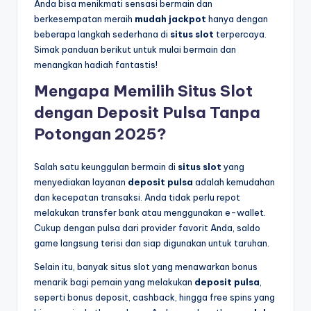
Anda bisa menikmati sensasi bermain dan
berkesempatan meraih
mudah jackpot
hanya dengan
beberapa langkah sederhana di
situs slot
terpercaya.
Simak panduan berikut untuk mulai bermain dan
menangkan hadiah fantastis!
Mengapa Memilih Situs Slot
dengan Deposit Pulsa Tanpa
Potongan 2025?
Salah satu keunggulan bermain di
situs slot
yang
menyediakan layanan
deposit pulsa
adalah kemudahan
dan kecepatan transaksi. Anda tidak perlu repot
melakukan transfer bank atau menggunakan e-wallet.
Cukup dengan pulsa dari provider favorit Anda, saldo
game langsung terisi dan siap digunakan untuk taruhan.
Selain itu, banyak situs slot yang menawarkan bonus
menarik bagi pemain yang melakukan
deposit pulsa
,
seperti bonus deposit, cashback, hingga free spins yang