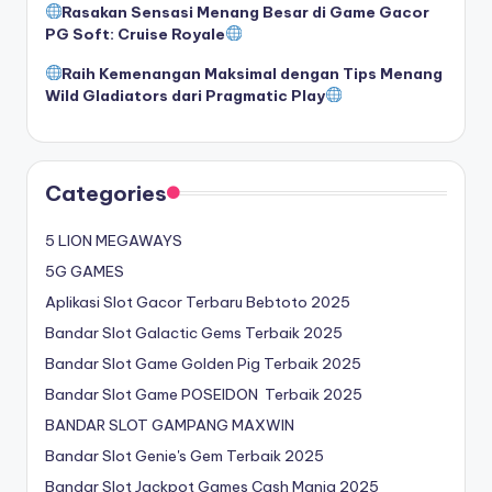
Rasakan Sensasi Menang Besar di Game Gacor
PG Soft: Cruise Royale
Raih Kemenangan Maksimal dengan Tips Menang
Wild Gladiators dari Pragmatic Play
Categories
5 LION MEGAWAYS
5G GAMES
Aplikasi Slot Gacor Terbaru Bebtoto 2025
Bandar Slot Galactic Gems Terbaik 2025
Bandar Slot Game Golden Pig Terbaik 2025
Bandar Slot Game POSEIDON Terbaik 2025
BANDAR SLOT GAMPANG MAXWIN
Bandar Slot Genie's Gem Terbaik 2025
Bandar Slot Jackpot Games Cash Mania 2025