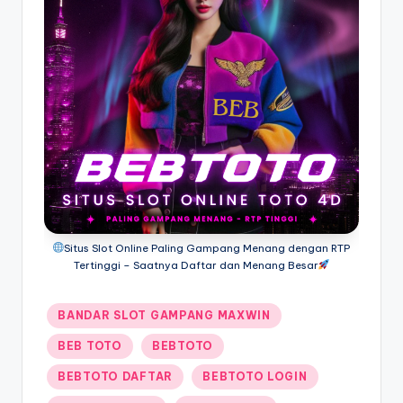
Situs Slot Online Paling Gampang Menang dengan RTP
Tertinggi – Saatnya Daftar dan Menang Besar
Posted
BANDAR SLOT GAMPANG MAXWIN
in
BEB TOTO
BEBTOTO
BEBTOTO DAFTAR
BEBTOTO LOGIN