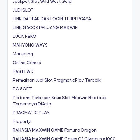
Jackpot Slot Wild West Gold
JUDI SLOT
LINK DAFTAR DAN LOGIN TERPERCAYA
LINK GACOR PELUANG MAXWIN
LUCK NEKO
MAHYONG WAYS
Marketing
Online Games
PASTI WD
Permainan Judi Slot PragmaticPlay Terbaik
PG SOFT
Platform Terbesar Situs Slot Maxwin Bebtoto
Terpercaya Di'Asia
PRAGMATIC PLAY
Property
RAHASIA MAXWIN GAME Fortuna Dragon
RAHASIA MAXWIN GAME Gates Of Olympus x1000