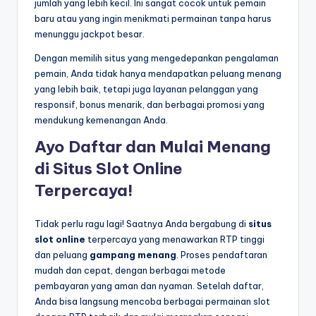
jumlah yang lebih kecil. Ini sangat cocok untuk pemain
baru atau yang ingin menikmati permainan tanpa harus
menunggu jackpot besar.
Dengan memilih situs yang mengedepankan pengalaman
pemain, Anda tidak hanya mendapatkan peluang menang
yang lebih baik, tetapi juga layanan pelanggan yang
responsif, bonus menarik, dan berbagai promosi yang
mendukung kemenangan Anda.
Ayo Daftar dan Mulai Menang
di Situs Slot Online
Terpercaya!
Tidak perlu ragu lagi! Saatnya Anda bergabung di
situs
slot online
terpercaya yang menawarkan RTP tinggi
dan peluang
gampang menang
. Proses pendaftaran
mudah dan cepat, dengan berbagai metode
pembayaran yang aman dan nyaman. Setelah daftar,
Anda bisa langsung mencoba berbagai permainan slot