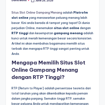
David Wood
June 25, 2025
Posted
by
Situs Slot Online Gampang Menang
adalah
Platrofm
slot online
yang menawarkan peluang menang lebih
besar. Kini anda berada di tempat yang tepat! Di dunia
perjudian Online, menemukan
situs slot online
dengan
RTP tinggi
dan kesempatan
gampang menang
adalah
kunci untuk meraih kemenangan besar secara konsisten.
Artikel ini akan membahas bagaimana memilih situs
terbaik dan mengapa RTP tinggi sangat penting untuk
Anda.
Mengapa Memilih Situs Slot
Online Gampang Menang
dengan
RTP Tinggi
?
RTP (Return to Player) adalah persentase teoretis dari
total taruhan yang akan dikembalikan kepada pemain
dalam jangka panjang. Semakin tinggi RTP, semakin
besar peluang Anda untuk mendapatkan kemenangan.