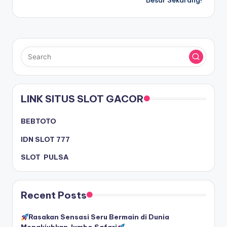
LINK SITUS SLOT GACOR
BEBTOTO
IDN SLOT 777
SLOT PULSA
Recent Posts
Rasakan Sensasi Seru Bermain di Dunia