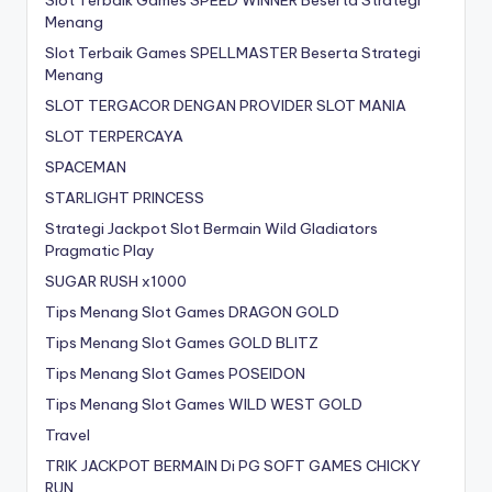
Slot Terbaik Games SPEED WINNER Beserta Strategi
Menang
Slot Terbaik Games SPELLMASTER Beserta Strategi
Menang
SLOT TERGACOR DENGAN PROVIDER SLOT MANIA
SLOT TERPERCAYA
SPACEMAN
STARLIGHT PRINCESS
Strategi Jackpot Slot Bermain Wild Gladiators
Pragmatic Play
SUGAR RUSH x1000
Tips Menang Slot Games DRAGON GOLD
Tips Menang Slot Games GOLD BLITZ
Tips Menang Slot Games POSEIDON
Tips Menang Slot Games WILD WEST GOLD
Travel
TRIK JACKPOT BERMAIN Di PG SOFT GAMES CHICKY
RUN