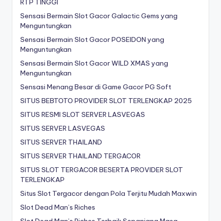
RTP TINGGI
Sensasi Bermain Slot Gacor Galactic Gems yang
Menguntungkan
Sensasi Bermain Slot Gacor POSEIDON yang
Menguntungkan
Sensasi Bermain Slot Gacor WILD XMAS yang
Menguntungkan
Sensasi Menang Besar di Game Gacor PG Soft
SITUS BEBTOTO PROVIDER SLOT TERLENGKAP 2025
SITUS RESMI SLOT SERVER LASVEGAS
SITUS SERVER LASVEGAS
SITUS SERVER THAILAND
SITUS SERVER THAILAND TERGACOR
SITUS SLOT TERGACOR BESERTA PROVIDER SLOT
TERLENGKAP
Situs Slot Tergacor dengan Pola Terjitu Mudah Maxwin
Slot Dead Man’s Riches