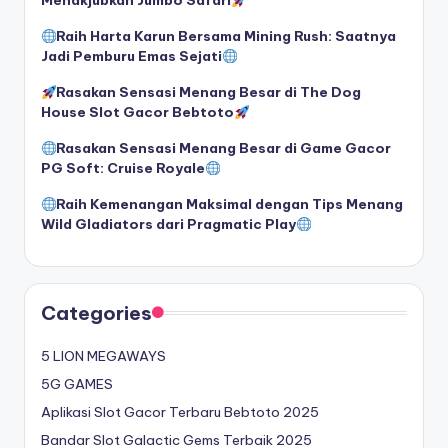
Menakjubkan Jumbo Safari
Raih Harta Karun Bersama Mining Rush: Saatnya
Jadi Pemburu Emas Sejati
Rasakan Sensasi Menang Besar di The Dog
House Slot Gacor Bebtoto
Rasakan Sensasi Menang Besar di Game Gacor
PG Soft: Cruise Royale
Raih Kemenangan Maksimal dengan Tips Menang
Wild Gladiators dari Pragmatic Play
Categories
5 LION MEGAWAYS
5G GAMES
Aplikasi Slot Gacor Terbaru Bebtoto 2025
Bandar Slot Galactic Gems Terbaik 2025