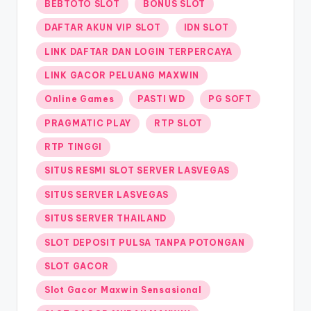
BEBTOTO SLOT
BONUS SLOT
DAFTAR AKUN VIP SLOT
IDN SLOT
LINK DAFTAR DAN LOGIN TERPERCAYA
LINK GACOR PELUANG MAXWIN
Online Games
PASTI WD
PG SOFT
PRAGMATIC PLAY
RTP SLOT
RTP TINGGI
SITUS RESMI SLOT SERVER LASVEGAS
SITUS SERVER LASVEGAS
SITUS SERVER THAILAND
SLOT DEPOSIT PULSA TANPA POTONGAN
SLOT GACOR
Slot Gacor Maxwin Sensasional