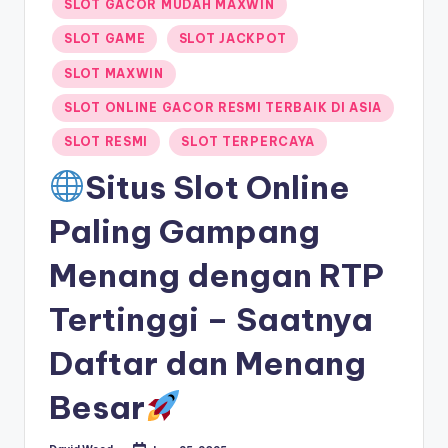
SLOT GACOR MUDAH MAXWIN
SLOT GAME
SLOT JACKPOT
SLOT MAXWIN
SLOT ONLINE GACOR RESMI TERBAIK DI ASIA
SLOT RESMI
SLOT TERPERCAYA
Situs Slot Online
Paling Gampang
Menang dengan RTP
Tertinggi – Saatnya
Daftar dan Menang
Besar