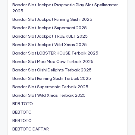
Bandar Slot Jackpot Pragmatic Play Slot Spellmaster
2025
Bandar Slot Jackpot Running Sushi 2025
Bandar Slot Jackpot Supermani 2025
Bandar Slot Jackpot TRUE KULT 2025
Bandar Slot Jackpot Wild Xmas 2025
Bandar Slot LOBSTER HOUSE Terbaik 2025
Bandar Slot Moo Moo Cow Terbaik 2025
Bandar Slot Oishi Delights Terbaik 2025
Bandar Slot Running Sushi Terbaik 2025
Bandar Slot Supermania Terbaik 2025
Bandar Slot Wild Xmas Terbaik 2025
BEB TOTO
BEBTOTO
BEBTOTO
BEBTOTO DAFTAR