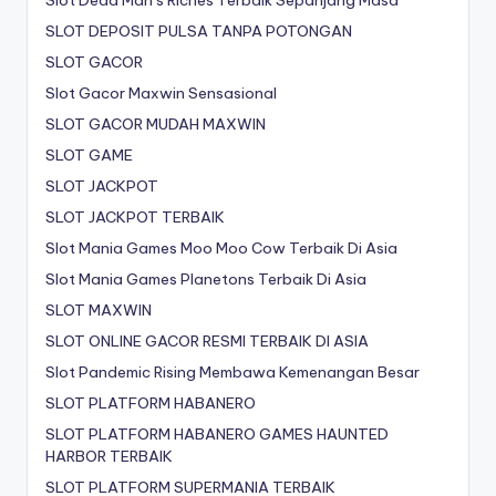
Slot Dead Man’s Riches Terbaik Sepanjang Masa
SLOT DEPOSIT PULSA TANPA POTONGAN
SLOT GACOR
Slot Gacor Maxwin Sensasional
SLOT GACOR MUDAH MAXWIN
SLOT GAME
SLOT JACKPOT
SLOT JACKPOT TERBAIK
Slot Mania Games Moo Moo Cow Terbaik Di Asia
Slot Mania Games Planetons Terbaik Di Asia
SLOT MAXWIN
SLOT ONLINE GACOR RESMI TERBAIK DI ASIA
Slot Pandemic Rising Membawa Kemenangan Besar
SLOT PLATFORM HABANERO
SLOT PLATFORM HABANERO GAMES HAUNTED
HARBOR TERBAIK
SLOT PLATFORM SUPERMANIA TERBAIK