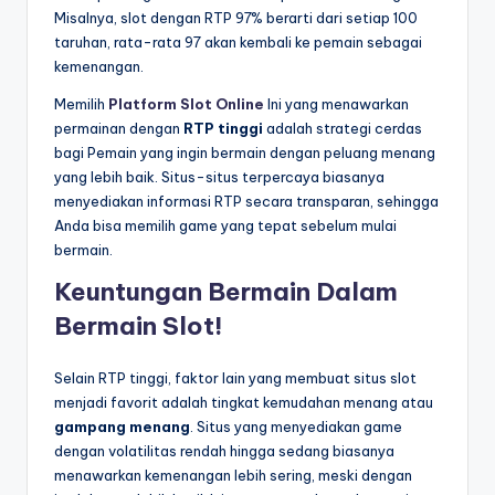
Misalnya, slot dengan RTP 97% berarti dari setiap 100
taruhan, rata-rata 97 akan kembali ke pemain sebagai
kemenangan.
Memilih
Platform Slot Online
Ini yang menawarkan
permainan dengan
RTP tinggi
adalah strategi cerdas
bagi Pemain yang ingin bermain dengan peluang menang
yang lebih baik. Situs-situs terpercaya biasanya
menyediakan informasi RTP secara transparan, sehingga
Anda bisa memilih game yang tepat sebelum mulai
bermain.
Keuntungan Bermain Dalam
Bermain Slot!
Selain RTP tinggi, faktor lain yang membuat situs slot
menjadi favorit adalah tingkat kemudahan menang atau
gampang menang
. Situs yang menyediakan game
dengan volatilitas rendah hingga sedang biasanya
menawarkan kemenangan lebih sering, meski dengan