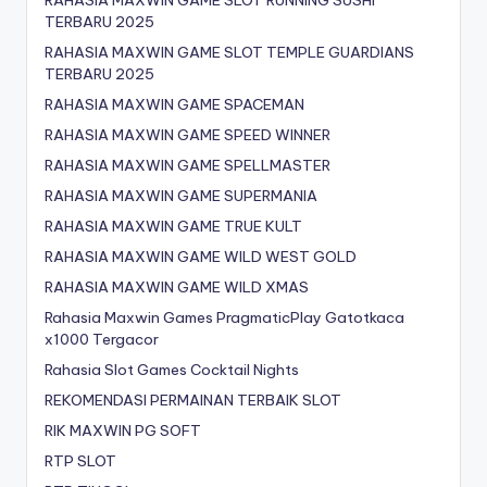
RAHASIA MAXWIN GAME SLOT RUNNING SUSHI
TERBARU 2025
RAHASIA MAXWIN GAME SLOT TEMPLE GUARDIANS
TERBARU 2025
RAHASIA MAXWIN GAME SPACEMAN
RAHASIA MAXWIN GAME SPEED WINNER
RAHASIA MAXWIN GAME SPELLMASTER
RAHASIA MAXWIN GAME SUPERMANIA
RAHASIA MAXWIN GAME TRUE KULT
RAHASIA MAXWIN GAME WILD WEST GOLD
RAHASIA MAXWIN GAME WILD XMAS
Rahasia Maxwin Games PragmaticPlay Gatotkaca
x1000 Tergacor
Rahasia Slot Games Cocktail Nights
REKOMENDASI PERMAINAN TERBAIK SLOT
RIK MAXWIN PG SOFT
RTP SLOT