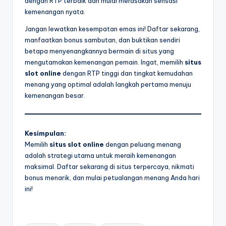
dengan RTP terbaik dan mulai merasakan sensasi
kemenangan nyata.
Jangan lewatkan kesempatan emas ini! Daftar sekarang,
manfaatkan bonus sambutan, dan buktikan sendiri
betapa menyenangkannya bermain di situs yang
mengutamakan kemenangan pemain. Ingat, memilih
situs
slot online
dengan RTP tinggi dan tingkat kemudahan
menang yang optimal adalah langkah pertama menuju
kemenangan besar.
Kesimpulan:
Memilih
situs slot online
dengan peluang menang
adalah strategi utama untuk meraih kemenangan
maksimal. Daftar sekarang di situs terpercaya, nikmati
bonus menarik, dan mulai petualangan menang Anda hari
ini!
Tags: