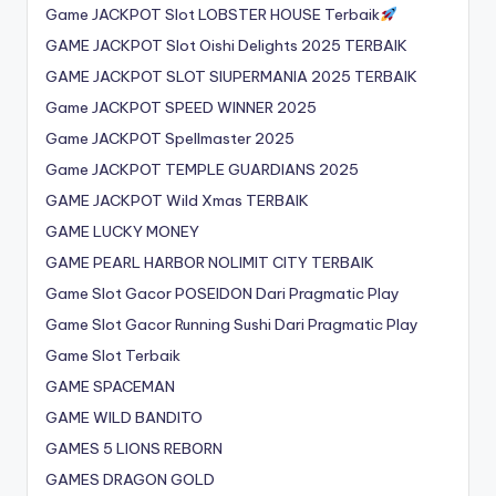
Game JACKPOT Slot LOBSTER HOUSE Terbaik
GAME JACKPOT Slot Oishi Delights 2025 TERBAIK
GAME JACKPOT SLOT SIUPERMANIA 2025 TERBAIK
Game JACKPOT SPEED WINNER 2025
Game JACKPOT Spellmaster 2025
Game JACKPOT TEMPLE GUARDIANS 2025
GAME JACKPOT Wild Xmas TERBAIK
GAME LUCKY MONEY
GAME PEARL HARBOR NOLIMIT CITY TERBAIK
Game Slot Gacor POSEIDON Dari Pragmatic Play
Game Slot Gacor Running Sushi Dari Pragmatic Play
Game Slot Terbaik
GAME SPACEMAN
GAME WILD BANDITO
GAMES 5 LIONS REBORN
GAMES DRAGON GOLD