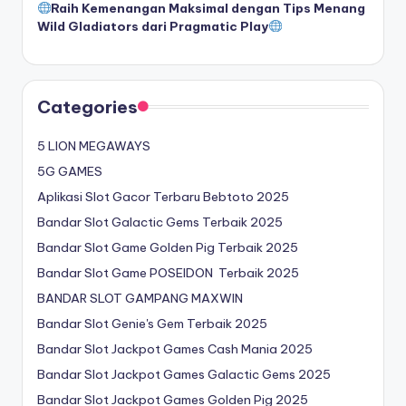
Raih Kemenangan Maksimal dengan Tips Menang
Wild Gladiators dari Pragmatic Play
Categories
5 LION MEGAWAYS
5G GAMES
Aplikasi Slot Gacor Terbaru Bebtoto 2025
Bandar Slot Galactic Gems Terbaik 2025
Bandar Slot Game Golden Pig Terbaik 2025
Bandar Slot Game POSEIDON Terbaik 2025
BANDAR SLOT GAMPANG MAXWIN
Bandar Slot Genie's Gem Terbaik 2025
Bandar Slot Jackpot Games Cash Mania 2025
Bandar Slot Jackpot Games Galactic Gems 2025
Bandar Slot Jackpot Games Golden Pig 2025