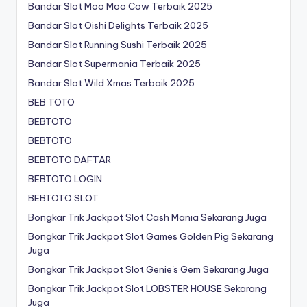
Bandar Slot Moo Moo Cow Terbaik 2025
Bandar Slot Oishi Delights Terbaik 2025
Bandar Slot Running Sushi Terbaik 2025
Bandar Slot Supermania Terbaik 2025
Bandar Slot Wild Xmas Terbaik 2025
BEB TOTO
BEBTOTO
BEBTOTO
BEBTOTO DAFTAR
BEBTOTO LOGIN
BEBTOTO SLOT
Bongkar Trik Jackpot Slot Cash Mania Sekarang Juga
Bongkar Trik Jackpot Slot Games Golden Pig Sekarang
Juga
Bongkar Trik Jackpot Slot Genie's Gem Sekarang Juga
Bongkar Trik Jackpot Slot LOBSTER HOUSE Sekarang
Juga