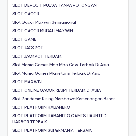
SLOT DEPOSIT PULSA TANPA POTONGAN
SLOT GACOR
Slot Gacor Maxwin Sensasional
SLOT GACOR MUDAH MAXWIN
SLOT GAME
SLOT JACKPOT
SLOT JACKPOT TERBAIK
Slot Mania Games Moo Moo Cow Terbaik Di Asia
Slot Mania Games Planetons Terbaik Di Asia
SLOT MAXWIN
SLOT ONLINE GACOR RESMI TERBAIK DI ASIA
Slot Pandemic Rising Membawa Kemenangan Besar
SLOT PLATFORM HABANERO
SLOT PLATFORM HABANERO GAMES HAUNTED
HARBOR TERBAIK
SLOT PLATFORM SUPERMANIA TERBAIK