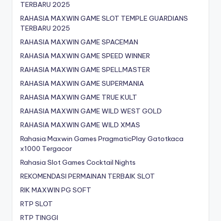
TERBARU 2025
RAHASIA MAXWIN GAME SLOT TEMPLE GUARDIANS
TERBARU 2025
RAHASIA MAXWIN GAME SPACEMAN
RAHASIA MAXWIN GAME SPEED WINNER
RAHASIA MAXWIN GAME SPELLMASTER
RAHASIA MAXWIN GAME SUPERMANIA
RAHASIA MAXWIN GAME TRUE KULT
RAHASIA MAXWIN GAME WILD WEST GOLD
RAHASIA MAXWIN GAME WILD XMAS
Rahasia Maxwin Games PragmaticPlay Gatotkaca
x1000 Tergacor
Rahasia Slot Games Cocktail Nights
REKOMENDASI PERMAINAN TERBAIK SLOT
RIK MAXWIN PG SOFT
RTP SLOT
RTP TINGGI