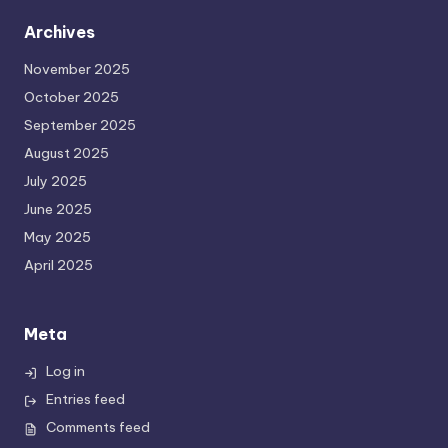
Archives
November 2025
October 2025
September 2025
August 2025
July 2025
June 2025
May 2025
April 2025
Meta
Log in
Entries feed
Comments feed