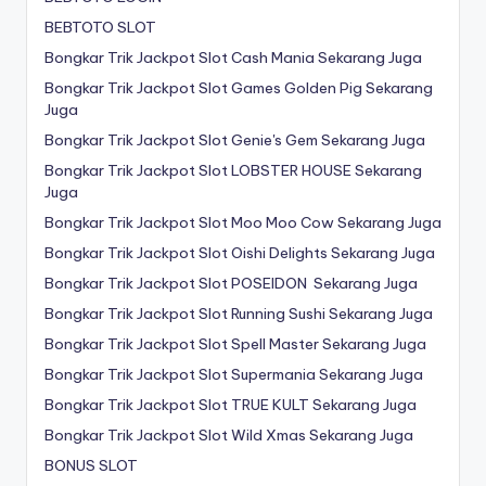
BEBTOTO SLOT
Bongkar Trik Jackpot Slot Cash Mania Sekarang Juga
Bongkar Trik Jackpot Slot Games Golden Pig Sekarang
Juga
Bongkar Trik Jackpot Slot Genie's Gem Sekarang Juga
Bongkar Trik Jackpot Slot LOBSTER HOUSE Sekarang
Juga
Bongkar Trik Jackpot Slot Moo Moo Cow Sekarang Juga
Bongkar Trik Jackpot Slot Oishi Delights Sekarang Juga
Bongkar Trik Jackpot Slot POSEIDON Sekarang Juga
Bongkar Trik Jackpot Slot Running Sushi Sekarang Juga
Bongkar Trik Jackpot Slot Spell Master Sekarang Juga
Bongkar Trik Jackpot Slot Supermania Sekarang Juga
Bongkar Trik Jackpot Slot TRUE KULT Sekarang Juga
Bongkar Trik Jackpot Slot Wild Xmas Sekarang Juga
BONUS SLOT