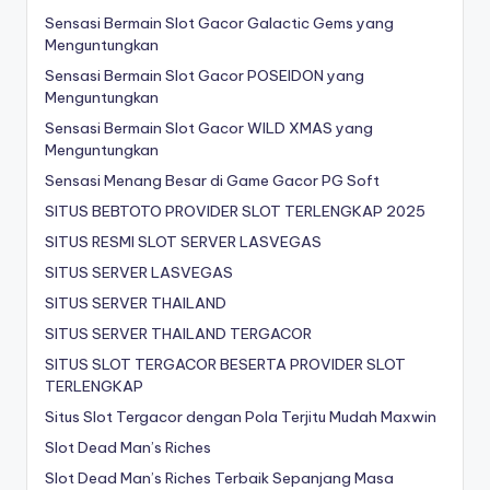
Sensasi Bermain Slot Gacor Galactic Gems yang
Menguntungkan
Sensasi Bermain Slot Gacor POSEIDON yang
Menguntungkan
Sensasi Bermain Slot Gacor WILD XMAS yang
Menguntungkan
Sensasi Menang Besar di Game Gacor PG Soft
SITUS BEBTOTO PROVIDER SLOT TERLENGKAP 2025
SITUS RESMI SLOT SERVER LASVEGAS
SITUS SERVER LASVEGAS
SITUS SERVER THAILAND
SITUS SERVER THAILAND TERGACOR
SITUS SLOT TERGACOR BESERTA PROVIDER SLOT
TERLENGKAP
Situs Slot Tergacor dengan Pola Terjitu Mudah Maxwin
Slot Dead Man’s Riches
Slot Dead Man’s Riches Terbaik Sepanjang Masa