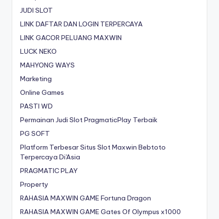
JUDI SLOT
LINK DAFTAR DAN LOGIN TERPERCAYA
LINK GACOR PELUANG MAXWIN
LUCK NEKO
MAHYONG WAYS
Marketing
Online Games
PASTI WD
Permainan Judi Slot PragmaticPlay Terbaik
PG SOFT
Platform Terbesar Situs Slot Maxwin Bebtoto
Terpercaya Di'Asia
PRAGMATIC PLAY
Property
RAHASIA MAXWIN GAME Fortuna Dragon
RAHASIA MAXWIN GAME Gates Of Olympus x1000