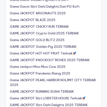
Game Gacor Slot Oishi Delights Dari PG Soft
Game JACKPOT ARGONAUTS 2025
Game JACKPOT BLAZE 2025
GAME JACKPOT CHICKY RUN TERBAIK
GAME JACKPOT Crypto Gold 2025 TERBAIK
Game JACKPOT GOLD BLITZ 2025
GAME JACKPOT Golden Pig 2025 TERBAIK
Game JACKPOT HOT HOT FRUIT Terbaik
GAME JACKPOT KNOCKOUT RICHES 2025 TERBAIK
Game Jackpot Moo Moo Cow 2025
Game JACKPOT Pandemic Rising 2025
Game JACKPOT PEARL HARBOR NOLIMIT CITY TERBAIK
2025
GAME JACKPOT RUNNING SUSHI TERBAIK
Game JACKPOT Slot LOBSTER HOUSE Terbaik
GAME JACKPOT Slot Oishi Delights 2025 TERBAIK