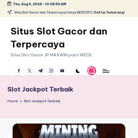
Thu, Aug 6, 2026
-
10:08:51 AM
Skip
Situs Slot Gacor dan Terpercaya hanya BEBTOTO !
Daftar Sekarang!
to
content
Situs Slot Gacor dan
Terpercaya
Situs Slot Gacor JP MAXWIN pasti WEDE
facebook.com
twitter.com
t.me
instagram.com
youtube.com
Slot Jackpot Terbaik
Home
Slot Jackpot Terbaik