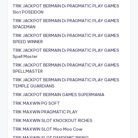
TRIK JACKPOT BERMAIN Di PRAGMATIC PLAY GAMES
Slot POSEIDON
TRIK JACKPOT BERMAIN Di PRAGMATIC PLAY GAMES
SPACEMAN
TRIK JACKPOT BERMAIN Di PRAGMATIC PLAY GAMES
SPEED WINNER
TRIK JACKPOT BERMAIN Di PRAGMATIC PLAY GAMES
Spell Master
TRIK JACKPOT BERMAIN Di PRAGMATIC PLAY GAMES
SPELLMASTER
TRIK JACKPOT BERMAIN Di PRAGMATIC PLAY GAMES
TEMPLE GUARDIANS
TRIK JACKPOT BERMAIN GAMES SUPERMANIA
TRIK MAXWIN PG SOFT
TRIK MAXWIN PRAGMATIC PLAY
TRIK MAXWIN SLOT KNOCKOUT RICHES
TRIK MAXWIN SLOT Moo Moo Cow
TRIK MAXWIN SLOT PANDEMIC RISING