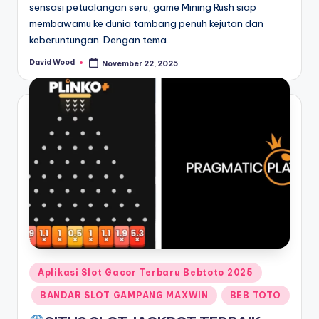
sensasi petualangan seru, game Mining Rush siap
membawamu ke dunia tambang penuh kejutan dan
keberuntungan. Dengan tema…
David Wood
November 22, 2025
Posted
by
Posted
Aplikasi Slot Gacor Terbaru Bebtoto 2025
in
BANDAR SLOT GAMPANG MAXWIN
BEB TOTO