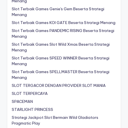
Menang
Slot Terbaik Games Genie's Gem Beserta Strategi
Menang
Slot Terbaik Games KOI GATE Beserta Strategi Menang
Slot Terbaik Games PANDEMIC RISING Beserta Strategi
Menang
Slot Terbaik Games Slot Wild Xmas Beserta Strategi
Menang
Slot Terbaik Games SPEED WINNER Beserta Strategi
Menang
Slot Terbaik Games SPELLMASTER Beserta Strategi
Menang
SLOT TERGACOR DENGAN PROVIDER SLOT MANIA
SLOT TERPERCAYA
SPACEMAN
STARLIGHT PRINCESS
Strategi Jackpot Slot Bermain Wild Gladiators
Pragmatic Play