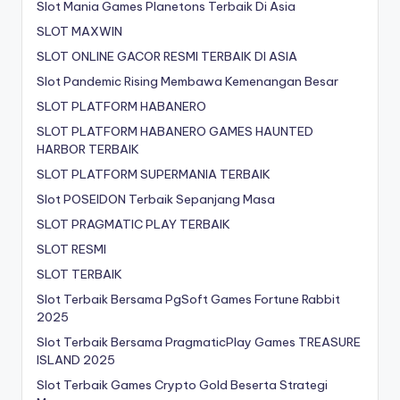
Slot Mania Games Planetons Terbaik Di Asia
SLOT MAXWIN
SLOT ONLINE GACOR RESMI TERBAIK DI ASIA
Slot Pandemic Rising Membawa Kemenangan Besar
SLOT PLATFORM HABANERO
SLOT PLATFORM HABANERO GAMES HAUNTED
HARBOR TERBAIK
SLOT PLATFORM SUPERMANIA TERBAIK
Slot POSEIDON Terbaik Sepanjang Masa
SLOT PRAGMATIC PLAY TERBAIK
SLOT RESMI
SLOT TERBAIK
Slot Terbaik Bersama PgSoft Games Fortune Rabbit
2025
Slot Terbaik Bersama PragmaticPlay Games TREASURE
ISLAND 2025
Slot Terbaik Games Crypto Gold Beserta Strategi