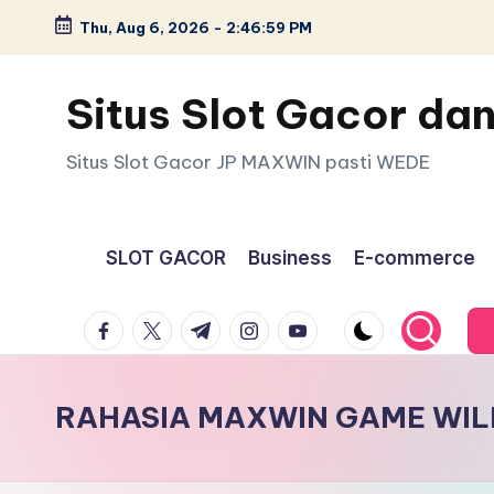
Thu, Aug 6, 2026
-
2:47:00 PM
Skip
to
Situs Slot Gacor da
content
Situs Slot Gacor JP MAXWIN pasti WEDE
SLOT GACOR
Business
E-commerce
facebook.com
twitter.com
t.me
instagram.com
youtube.com
RAHASIA MAXWIN GAME WIL