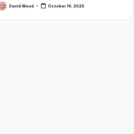
David Wood
October 19, 2025
osted
y