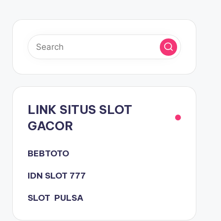
LINK SITUS SLOT
GACOR
BEBTOTO
IDN SLOT 777
SLOT PULSA