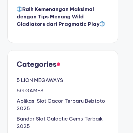
Raih Kemenangan Maksimal
dengan Tips Menang Wild
Gladiators dari Pragmatic Play
Categories
5 LION MEGAWAYS
5G GAMES
Aplikasi Slot Gacor Terbaru Bebtoto
2025
Bandar Slot Galactic Gems Terbaik
2025