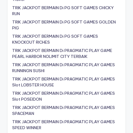
TRIK JACKPOT BERMAIN Di PG SOFT GAMES CHICKY
RUN
TRIK JACKPOT BERMAIN Di PG SOFT GAMES GOLDEN
PIG
TRIK JACKPOT BERMAIN Di PG SOFT GAMES
KNOCKOUT RICHES
TRIK JACKPOT BERMAIN Di PRAGMATIC PLAY GAME
PEARL HARBOR NOLIMIT CITY TERBAIK
TRIK JACKPOT BERMAIN Di PRAGMATIC PLAY GAMES
RUNNINGN SUSHI
TRIK JACKPOT BERMAIN Di PRAGMATIC PLAY GAMES
Slot LOBSTER HOUSE
TRIK JACKPOT BERMAIN Di PRAGMATIC PLAY GAMES
Slot POSEIDON
TRIK JACKPOT BERMAIN Di PRAGMATIC PLAY GAMES
SPACEMAN
TRIK JACKPOT BERMAIN Di PRAGMATIC PLAY GAMES
SPEED WINNER