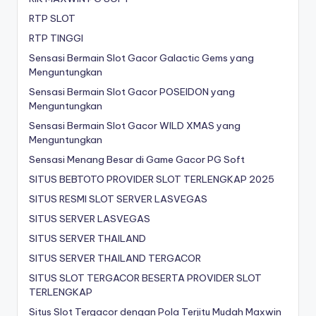
RTP SLOT
RTP TINGGI
Sensasi Bermain Slot Gacor Galactic Gems yang
Menguntungkan
Sensasi Bermain Slot Gacor POSEIDON yang
Menguntungkan
Sensasi Bermain Slot Gacor WILD XMAS yang
Menguntungkan
Sensasi Menang Besar di Game Gacor PG Soft
SITUS BEBTOTO PROVIDER SLOT TERLENGKAP 2025
SITUS RESMI SLOT SERVER LASVEGAS
SITUS SERVER LASVEGAS
SITUS SERVER THAILAND
SITUS SERVER THAILAND TERGACOR
SITUS SLOT TERGACOR BESERTA PROVIDER SLOT
TERLENGKAP
Situs Slot Tergacor dengan Pola Terjitu Mudah Maxwin