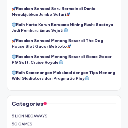
Rasakan Sensasi Seru Bermain di Dunia
Menakjubkan Jumbo Safari
Raih Harta Karun Bersama Mining Rush: Saatnya
Jadi Pemburu Emas Sejati
Rasakan Sensasi Menang Besar di The Dog
House Slot Gacor Bebtoto
Rasakan Sensasi Menang Besar di Game Gacor
PG Soft: Cruise Royale
Raih Kemenangan Maksimal dengan Tips Menang
Wild Gladiators dari Pragmatic Play
Categories
5 LION MEGAWAYS
5G GAMES