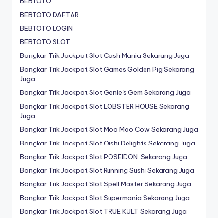
BEBTOTO
BEBTOTO DAFTAR
BEBTOTO LOGIN
BEBTOTO SLOT
Bongkar Trik Jackpot Slot Cash Mania Sekarang Juga
Bongkar Trik Jackpot Slot Games Golden Pig Sekarang
Juga
Bongkar Trik Jackpot Slot Genie's Gem Sekarang Juga
Bongkar Trik Jackpot Slot LOBSTER HOUSE Sekarang
Juga
Bongkar Trik Jackpot Slot Moo Moo Cow Sekarang Juga
Bongkar Trik Jackpot Slot Oishi Delights Sekarang Juga
Bongkar Trik Jackpot Slot POSEIDON Sekarang Juga
Bongkar Trik Jackpot Slot Running Sushi Sekarang Juga
Bongkar Trik Jackpot Slot Spell Master Sekarang Juga
Bongkar Trik Jackpot Slot Supermania Sekarang Juga
Bongkar Trik Jackpot Slot TRUE KULT Sekarang Juga