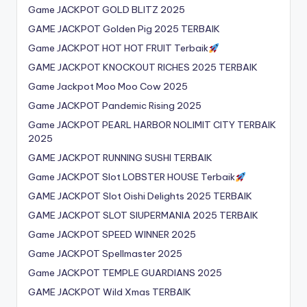
Game JACKPOT GOLD BLITZ 2025
GAME JACKPOT Golden Pig 2025 TERBAIK
Game JACKPOT HOT HOT FRUIT Terbaik
GAME JACKPOT KNOCKOUT RICHES 2025 TERBAIK
Game Jackpot Moo Moo Cow 2025
Game JACKPOT Pandemic Rising 2025
Game JACKPOT PEARL HARBOR NOLIMIT CITY TERBAIK
2025
GAME JACKPOT RUNNING SUSHI TERBAIK
Game JACKPOT Slot LOBSTER HOUSE Terbaik
GAME JACKPOT Slot Oishi Delights 2025 TERBAIK
GAME JACKPOT SLOT SIUPERMANIA 2025 TERBAIK
Game JACKPOT SPEED WINNER 2025
Game JACKPOT Spellmaster 2025
Game JACKPOT TEMPLE GUARDIANS 2025
GAME JACKPOT Wild Xmas TERBAIK