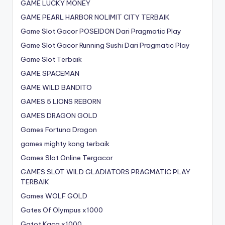
GAME LUCKY MONEY
GAME PEARL HARBOR NOLIMIT CITY TERBAIK
Game Slot Gacor POSEIDON Dari Pragmatic Play
Game Slot Gacor Running Sushi Dari Pragmatic Play
Game Slot Terbaik
GAME SPACEMAN
GAME WILD BANDITO
GAMES 5 LIONS REBORN
GAMES DRAGON GOLD
Games Fortuna Dragon
games mighty kong terbaik
Games Slot Online Tergacor
GAMES SLOT WILD GLADIATORS PRAGMATIC PLAY
TERBAIK
Games WOLF GOLD
Gates Of Olympus x1000
Gatot Kaca x1000