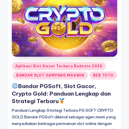
Posted
Aplikasi Slot Gacor Terbaru Bebtoto 2025
in
BANDAR SLOT GAMPANG MAXWIN
BEB TOTO
Bandar PGSoft, Slot Gacor,
Crypto Gold: Panduan Lengkap dan
Strategi Terbaru
Panduan Lengkap Strategi Terbaru PG SOFT CRYPTO
GOLD.Bandar PGSoft dikenal sebagai agen resmi yang
menyediakan berbagai permainan slot online dengan