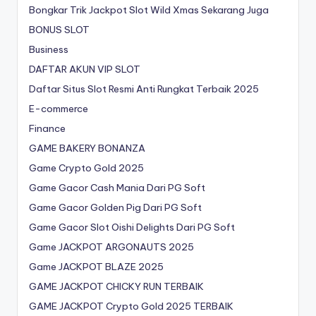
Bongkar Trik Jackpot Slot Wild Xmas Sekarang Juga
BONUS SLOT
Business
DAFTAR AKUN VIP SLOT
Daftar Situs Slot Resmi Anti Rungkat Terbaik 2025
E-commerce
Finance
GAME BAKERY BONANZA
Game Crypto Gold 2025
Game Gacor Cash Mania Dari PG Soft
Game Gacor Golden Pig Dari PG Soft
Game Gacor Slot Oishi Delights Dari PG Soft
Game JACKPOT ARGONAUTS 2025
Game JACKPOT BLAZE 2025
GAME JACKPOT CHICKY RUN TERBAIK
GAME JACKPOT Crypto Gold 2025 TERBAIK