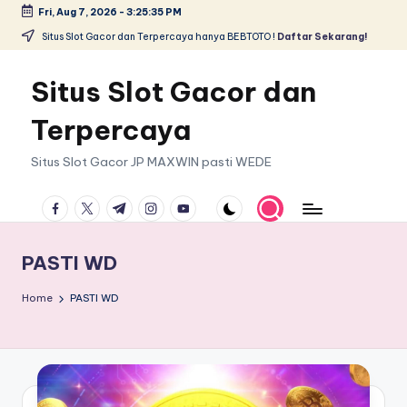
Fri, Aug 7, 2026
-
3:25:36 PM
Skip
Situs Slot Gacor dan Terpercaya hanya BEBTOTO !
Daftar Sekarang!
to
content
Situs Slot Gacor dan
Terpercaya
Situs Slot Gacor JP MAXWIN pasti WEDE
facebook.com
twitter.com
t.me
instagram.com
youtube.com
PASTI WD
Home
PASTI WD