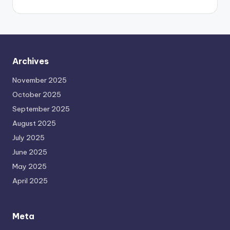
Archives
November 2025
October 2025
September 2025
August 2025
July 2025
June 2025
May 2025
April 2025
Meta