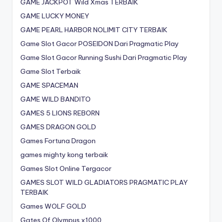
GAME JACKPOT Wild Xmas TERBAIK
GAME LUCKY MONEY
GAME PEARL HARBOR NOLIMIT CITY TERBAIK
Game Slot Gacor POSEIDON Dari Pragmatic Play
Game Slot Gacor Running Sushi Dari Pragmatic Play
Game Slot Terbaik
GAME SPACEMAN
GAME WILD BANDITO
GAMES 5 LIONS REBORN
GAMES DRAGON GOLD
Games Fortuna Dragon
games mighty kong terbaik
Games Slot Online Tergacor
GAMES SLOT WILD GLADIATORS PRAGMATIC PLAY
TERBAIK
Games WOLF GOLD
Gates Of Olympus x1000