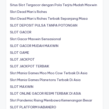
Situs Slot Tergacor dengan Pola Terjitu Mudah Maxwin
Slot Dead Man’s Riches
Slot Dead Man’s Riches Terbaik Sepanjang Masa
SLOT DEPOSIT PULSA TANPA POTONGAN
SLOT GACOR
Slot Gacor Maxwin Sensasional
SLOT GACOR MUDAH MAXWIN
SLOT GAME
SLOT JACKPOT
SLOT JACKPOT TERBAIK
Slot Mania Games Moo Moo Cow Terbaik Di Asia
Slot Mania Games Planetons Terbaik Di Asia
SLOT MAXWIN
SLOT ONLINE GACOR RESMI TERBAIK DI ASIA
Slot Pandemic Rising Membawa Kemenangan Besar
SLOT PLATFORM HABANERO