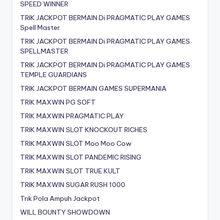
SPEED WINNER
TRIK JACKPOT BERMAIN Di PRAGMATIC PLAY GAMES
Spell Master
TRIK JACKPOT BERMAIN Di PRAGMATIC PLAY GAMES
SPELLMASTER
TRIK JACKPOT BERMAIN Di PRAGMATIC PLAY GAMES
TEMPLE GUARDIANS
TRIK JACKPOT BERMAIN GAMES SUPERMANIA
TRIK MAXWIN PG SOFT
TRIK MAXWIN PRAGMATIC PLAY
TRIK MAXWIN SLOT KNOCKOUT RICHES
TRIK MAXWIN SLOT Moo Moo Cow
TRIK MAXWIN SLOT PANDEMIC RISING
TRIK MAXWIN SLOT TRUE KULT
TRIK MAXWIN SUGAR RUSH 1000
Trik Pola Ampuh Jackpot
WILL BOUNTY SHOWDOWN