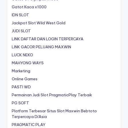
Gatot Kaca x1000
IDN SLOT
Jackpot Slot Wild West Gold
JUDI SLOT
LINK DAFTAR DAN LOGIN TERPERCAYA
LINK GACOR PELUANG MAXWIN
LUCK NEKO
MAHYONG WAYS
Marketing
Online Games
PASTI WD
Permainan Judi Slot PragmaticPlay Terbaik
PG SOFT
Platform Terbesar Situs Slot Maxwin Bebtoto
Terpercaya Di'Asia
PRAGMATIC PLAY