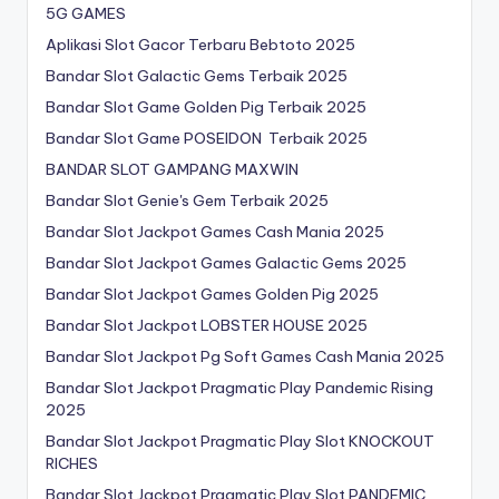
5G GAMES
Aplikasi Slot Gacor Terbaru Bebtoto 2025
Bandar Slot Galactic Gems Terbaik 2025
Bandar Slot Game Golden Pig Terbaik 2025
Bandar Slot Game POSEIDON Terbaik 2025
BANDAR SLOT GAMPANG MAXWIN
Bandar Slot Genie's Gem Terbaik 2025
Bandar Slot Jackpot Games Cash Mania 2025
Bandar Slot Jackpot Games Galactic Gems 2025
Bandar Slot Jackpot Games Golden Pig 2025
Bandar Slot Jackpot LOBSTER HOUSE 2025
Bandar Slot Jackpot Pg Soft Games Cash Mania 2025
Bandar Slot Jackpot Pragmatic Play Pandemic Rising
2025
Bandar Slot Jackpot Pragmatic Play Slot KNOCKOUT
RICHES
Bandar Slot Jackpot Pragmatic Play Slot PANDEMIC