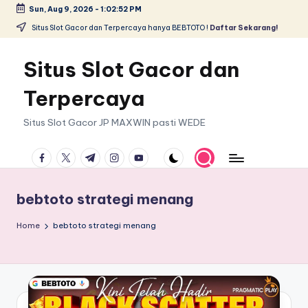
Sun, Aug 9, 2026
-
1:02:53 PM
Skip
Situs Slot Gacor dan Terpercaya hanya BEBTOTO !
Daftar Sekarang!
to
content
Situs Slot Gacor dan
Terpercaya
Situs Slot Gacor JP MAXWIN pasti WEDE
facebook.com
twitter.com
t.me
instagram.com
youtube.com
bebtoto strategi menang
Home
bebtoto strategi menang