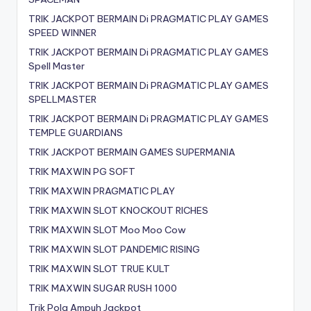
TRIK JACKPOT BERMAIN Di PRAGMATIC PLAY GAMES
SPEED WINNER
TRIK JACKPOT BERMAIN Di PRAGMATIC PLAY GAMES
Spell Master
TRIK JACKPOT BERMAIN Di PRAGMATIC PLAY GAMES
SPELLMASTER
TRIK JACKPOT BERMAIN Di PRAGMATIC PLAY GAMES
TEMPLE GUARDIANS
TRIK JACKPOT BERMAIN GAMES SUPERMANIA
TRIK MAXWIN PG SOFT
TRIK MAXWIN PRAGMATIC PLAY
TRIK MAXWIN SLOT KNOCKOUT RICHES
TRIK MAXWIN SLOT Moo Moo Cow
TRIK MAXWIN SLOT PANDEMIC RISING
TRIK MAXWIN SLOT TRUE KULT
TRIK MAXWIN SUGAR RUSH 1000
Trik Pola Ampuh Jackpot