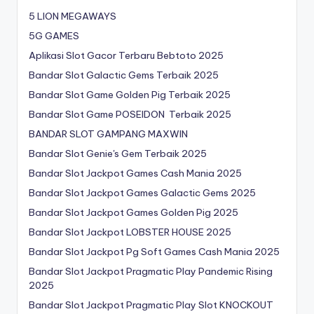
5 LION MEGAWAYS
5G GAMES
Aplikasi Slot Gacor Terbaru Bebtoto 2025
Bandar Slot Galactic Gems Terbaik 2025
Bandar Slot Game Golden Pig Terbaik 2025
Bandar Slot Game POSEIDON Terbaik 2025
BANDAR SLOT GAMPANG MAXWIN
Bandar Slot Genie's Gem Terbaik 2025
Bandar Slot Jackpot Games Cash Mania 2025
Bandar Slot Jackpot Games Galactic Gems 2025
Bandar Slot Jackpot Games Golden Pig 2025
Bandar Slot Jackpot LOBSTER HOUSE 2025
Bandar Slot Jackpot Pg Soft Games Cash Mania 2025
Bandar Slot Jackpot Pragmatic Play Pandemic Rising
2025
Bandar Slot Jackpot Pragmatic Play Slot KNOCKOUT