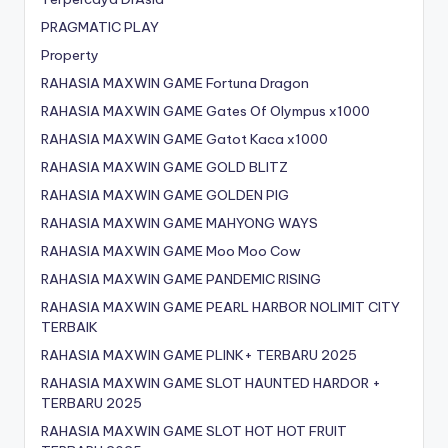
PRAGMATIC PLAY
Property
RAHASIA MAXWIN GAME Fortuna Dragon
RAHASIA MAXWIN GAME Gates Of Olympus x1000
RAHASIA MAXWIN GAME Gatot Kaca x1000
RAHASIA MAXWIN GAME GOLD BLITZ
RAHASIA MAXWIN GAME GOLDEN PIG
RAHASIA MAXWIN GAME MAHYONG WAYS
RAHASIA MAXWIN GAME Moo Moo Cow
RAHASIA MAXWIN GAME PANDEMIC RISING
RAHASIA MAXWIN GAME PEARL HARBOR NOLIMIT CITY
TERBAIK
RAHASIA MAXWIN GAME PLINK+ TERBARU 2025
RAHASIA MAXWIN GAME SLOT HAUNTED HARDOR +
TERBARU 2025
RAHASIA MAXWIN GAME SLOT HOT HOT FRUIT