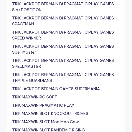
TRIK JACKPOT BERMAIN Di PRAGMATIC PLAY GAMES
Slot POSEIDON
TRIK JACKPOT BERMAIN Di PRAGMATIC PLAY GAMES
SPACEMAN
TRIK JACKPOT BERMAIN Di PRAGMATIC PLAY GAMES
SPEED WINNER
TRIK JACKPOT BERMAIN Di PRAGMATIC PLAY GAMES
Spell Master
TRIK JACKPOT BERMAIN Di PRAGMATIC PLAY GAMES
SPELLMASTER
TRIK JACKPOT BERMAIN Di PRAGMATIC PLAY GAMES
TEMPLE GUARDIANS
TRIK JACKPOT BERMAIN GAMES SUPERMANIA
TRIK MAXWIN PG SOFT
TRIK MAXWIN PRAGMATIC PLAY
TRIK MAXWIN SLOT KNOCKOUT RICHES
TRIK MAXWIN SLOT Moo Moo Cow
TRIK MAXWIN SLOT PANDEMIC RISING