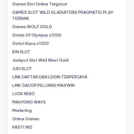
Games Slot Online Tergacor
GAMES SLOT WILD GLADIATORS PRAGMATIC PLAY
TERBAIK
Games WOLF GOLD
Gates Of Olympus x1000
Gatot Kaca x1000
IDN SLOT
Jackpot Slot Wild West Gold
JUDI SLOT
LINK DAFTAR DAN LOGIN TERPERCAYA
LINK GACOR PELUANG MAXWIN
LUCK NEKO
MAHYONG WAYS
Marketing
Online Games
PASTI WD