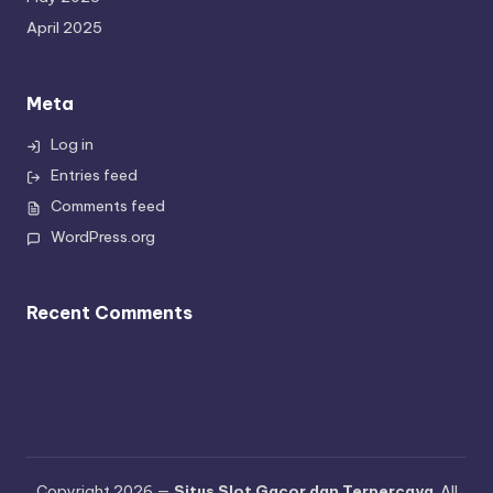
April 2025
Meta
Log in
Entries feed
Comments feed
WordPress.org
Recent Comments
Copyright 2026 —
Situs Slot Gacor dan Terpercaya
. All