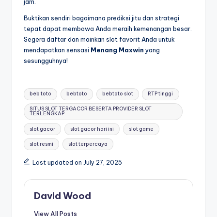
jam.
Buktikan sendiri bagaimana prediksi jitu dan strategi
tepat dapat membawa Anda meraih kemenangan besar.
Segera daftar dan mainkan slot favorit Anda untuk
mendapatkan sensasi
Menang Maxwin
yang
sesungguhnya!
Tags:
beb toto
bebtoto
bebtoto slot
RTP tinggi
SITUS SLOT TERGACOR BESERTA PROVIDER SLOT
TERLENGKAP
slot gacor
slot gacor hari ini
slot game
slot resmi
slot terpercaya
Last updated on July 27, 2025
David Wood
View All Posts