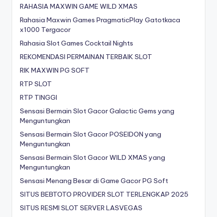
RAHASIA MAXWIN GAME WILD XMAS
Rahasia Maxwin Games PragmaticPlay Gatotkaca
x1000 Tergacor
Rahasia Slot Games Cocktail Nights
REKOMENDASI PERMAINAN TERBAIK SLOT
RIK MAXWIN PG SOFT
RTP SLOT
RTP TINGGI
Sensasi Bermain Slot Gacor Galactic Gems yang
Menguntungkan
Sensasi Bermain Slot Gacor POSEIDON yang
Menguntungkan
Sensasi Bermain Slot Gacor WILD XMAS yang
Menguntungkan
Sensasi Menang Besar di Game Gacor PG Soft
SITUS BEBTOTO PROVIDER SLOT TERLENGKAP 2025
SITUS RESMI SLOT SERVER LASVEGAS