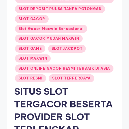
SLOT DEPOSIT PULSA TANPA POTONGAN
SLOT GACOR
Slot Gacor Maxwin Sensasional
SLOT GACOR MUDAH MAXWIN
SLOT GAME
SLOT JACKPOT
SLOT MAXWIN
SLOT ONLINE GACOR RESMI TERBAIK DI ASIA
SLOT RESMI
SLOT TERPERCAYA
SITUS SLOT
TERGACOR BESERTA
PROVIDER SLOT