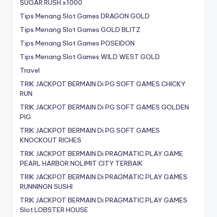
SUGAR RUSH x1000
Tips Menang Slot Games DRAGON GOLD
Tips Menang Slot Games GOLD BLITZ
Tips Menang Slot Games POSEIDON
Tips Menang Slot Games WILD WEST GOLD
Travel
TRIK JACKPOT BERMAIN Di PG SOFT GAMES CHICKY
RUN
TRIK JACKPOT BERMAIN Di PG SOFT GAMES GOLDEN
PIG
TRIK JACKPOT BERMAIN Di PG SOFT GAMES
KNOCKOUT RICHES
TRIK JACKPOT BERMAIN Di PRAGMATIC PLAY GAME
PEARL HARBOR NOLIMIT CITY TERBAIK
TRIK JACKPOT BERMAIN Di PRAGMATIC PLAY GAMES
RUNNINGN SUSHI
TRIK JACKPOT BERMAIN Di PRAGMATIC PLAY GAMES
Slot LOBSTER HOUSE