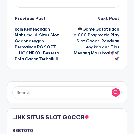
Post
Previous Post
Next Post
Raih Kemenangan
Game Gatot kaca
navigation
Maksimal di Situs Slot
x1000 Pragmatic Play
Gacor dengan
Slot Gacor: Panduan
Permainan PG SOFT
Lengkap dan Tips
“LUCK NEKO” Beserta
Menang Maksimal
Pola Gacor Terbaik!!!
LINK SITUS SLOT GACOR
BEBTOTO