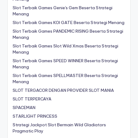
Slot Terbaik Games Genie's Gem Beserta Strategi
Menang
Slot Terbaik Games KOI GATE Beserta Strategi Menang
Slot Terbaik Games PANDEMIC RISING Beserta Strategi
Menang
Slot Terbaik Games Slot Wild Xmas Beserta Strategi
Menang
Slot Terbaik Games SPEED WINNER Beserta Strategi
Menang
Slot Terbaik Games SPELLMASTER Beserta Strategi
Menang
SLOT TERGACOR DENGAN PROVIDER SLOT MANIA
SLOT TERPERCAYA
SPACEMAN
STARLIGHT PRINCESS
Strategi Jackpot Slot Bermain Wild Gladiators
Pragmatic Play