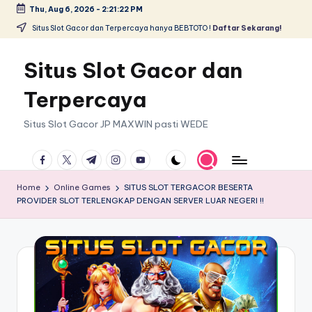
Thu, Aug 6, 2026
-
2:21:23 PM
Skip
Situs Slot Gacor dan Terpercaya hanya BEBTOTO !
Daftar Sekarang!
to
content
Situs Slot Gacor dan
Terpercaya
Situs Slot Gacor JP MAXWIN pasti WEDE
facebook.com
twitter.com
t.me
instagram.com
youtube.com
Home
Online Games
SITUS SLOT TERGACOR BESERTA
PROVIDER SLOT TERLENGKAP DENGAN SERVER LUAR NEGERI !!