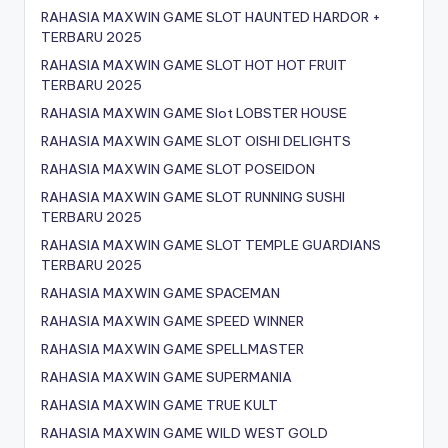
RAHASIA MAXWIN GAME SLOT HAUNTED HARDOR +
TERBARU 2025
RAHASIA MAXWIN GAME SLOT HOT HOT FRUIT
TERBARU 2025
RAHASIA MAXWIN GAME Slot LOBSTER HOUSE
RAHASIA MAXWIN GAME SLOT OISHI DELIGHTS
RAHASIA MAXWIN GAME SLOT POSEIDON
RAHASIA MAXWIN GAME SLOT RUNNING SUSHI
TERBARU 2025
RAHASIA MAXWIN GAME SLOT TEMPLE GUARDIANS
TERBARU 2025
RAHASIA MAXWIN GAME SPACEMAN
RAHASIA MAXWIN GAME SPEED WINNER
RAHASIA MAXWIN GAME SPELLMASTER
RAHASIA MAXWIN GAME SUPERMANIA
RAHASIA MAXWIN GAME TRUE KULT
RAHASIA MAXWIN GAME WILD WEST GOLD