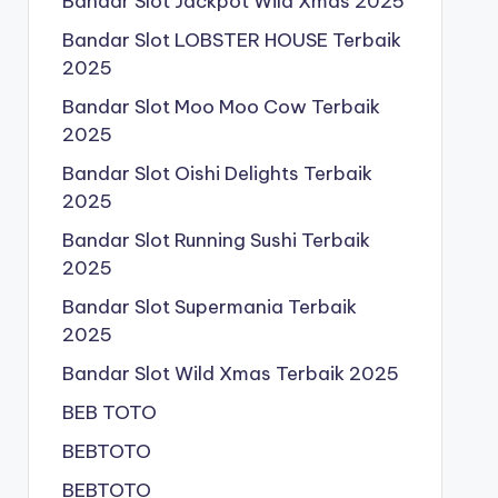
Bandar Slot Jackpot Wild Xmas 2025
Bandar Slot LOBSTER HOUSE Terbaik
2025
Bandar Slot Moo Moo Cow Terbaik
2025
Bandar Slot Oishi Delights Terbaik
2025
Bandar Slot Running Sushi Terbaik
2025
Bandar Slot Supermania Terbaik
2025
Bandar Slot Wild Xmas Terbaik 2025
BEB TOTO
BEBTOTO
BEBTOTO