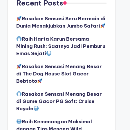
Recent Posts
Rasakan Sensasi Seru Bermain di
Dunia Menakjubkan Jumbo Safari
Raih Harta Karun Bersama
Mining Rush: Saatnya Jadi Pemburu
Emas Sejati
Rasakan Sensasi Menang Besar
di The Dog House Slot Gacor
Bebtoto
Rasakan Sensasi Menang Besar
di Game Gacor PG Soft: Cruise
Royale
Raih Kemenangan Maksimal
dengan Tips Menang Wild