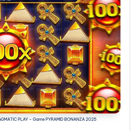
 PRAGMATIC PLAY – Game PYRAMID BONANZA 2025