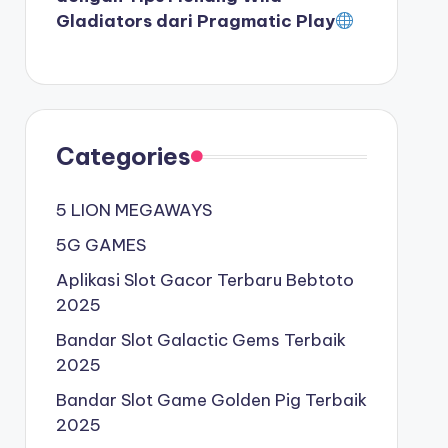
Gladiators dari Pragmatic Play
Categories
5 LION MEGAWAYS
5G GAMES
Aplikasi Slot Gacor Terbaru Bebtoto
2025
Bandar Slot Galactic Gems Terbaik
2025
Bandar Slot Game Golden Pig Terbaik
2025