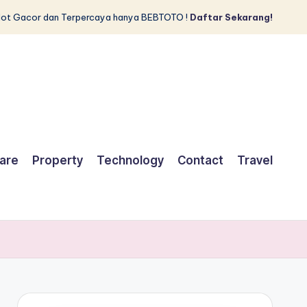
Slot Gacor dan Terpercaya hanya BEBTOTO !
Daftar Sekarang!
are
Property
Technology
Contact
Travel