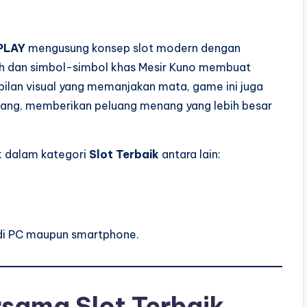
PLAY
mengusung konsep slot modern dengan
ah dan simbol-simbol khas Mesir Kuno membuat
mpilan visual yang memanjakan mata, game ini juga
imbang, memberikan peluang menang yang lebih besar
 dalam kategori
Slot Terbaik
antara lain:
 di PC maupun smartphone.
sama Slot Terbaik