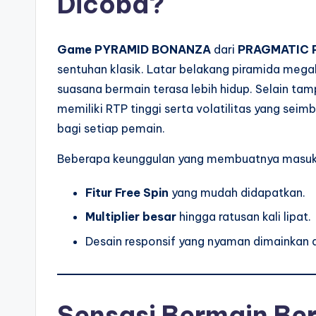
Dicoba?
Game PYRAMID BONANZA
dari
PRAGMATIC 
sentuhan klasik. Latar belakang piramida meg
suasana bermain terasa lebih hidup. Selain ta
memiliki RTP tinggi serta volatilitas yang se
bagi setiap pemain.
Beberapa keunggulan yang membuatnya masuk
Fitur Free Spin
yang mudah didapatkan.
Multiplier besar
hingga ratusan kali lipat.
Desain responsif yang nyaman dimainkan
Sensasi Bermain Ber