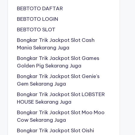
BEBTOTO DAFTAR
BEBTOTO LOGIN
BEBTOTO SLOT
Bongkar Trik Jackpot Slot Cash
Mania Sekarang Juga
Bongkar Trik Jackpot Slot Games
Golden Pig Sekarang Juga
Bongkar Trik Jackpot Slot Genie's
Gem Sekarang Juga
Bongkar Trik Jackpot Slot LOBSTER
HOUSE Sekarang Juga
Bongkar Trik Jackpot Slot Moo Moo
Cow Sekarang Juga
Bongkar Trik Jackpot Slot Oishi