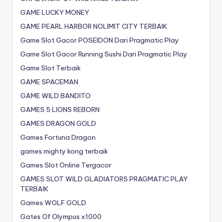
GAME LUCKY MONEY
GAME PEARL HARBOR NOLIMIT CITY TERBAIK
Game Slot Gacor POSEIDON Dari Pragmatic Play
Game Slot Gacor Running Sushi Dari Pragmatic Play
Game Slot Terbaik
GAME SPACEMAN
GAME WILD BANDITO
GAMES 5 LIONS REBORN
GAMES DRAGON GOLD
Games Fortuna Dragon
games mighty kong terbaik
Games Slot Online Tergacor
GAMES SLOT WILD GLADIATORS PRAGMATIC PLAY
TERBAIK
Games WOLF GOLD
Gates Of Olympus x1000