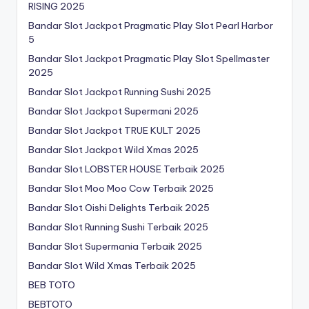
RISING 2025
Bandar Slot Jackpot Pragmatic Play Slot Pearl Harbor
5
Bandar Slot Jackpot Pragmatic Play Slot Spellmaster
2025
Bandar Slot Jackpot Running Sushi 2025
Bandar Slot Jackpot Supermani 2025
Bandar Slot Jackpot TRUE KULT 2025
Bandar Slot Jackpot Wild Xmas 2025
Bandar Slot LOBSTER HOUSE Terbaik 2025
Bandar Slot Moo Moo Cow Terbaik 2025
Bandar Slot Oishi Delights Terbaik 2025
Bandar Slot Running Sushi Terbaik 2025
Bandar Slot Supermania Terbaik 2025
Bandar Slot Wild Xmas Terbaik 2025
BEB TOTO
BEBTOTO