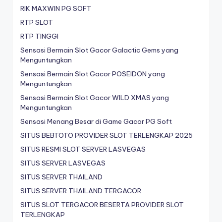
RIK MAXWIN PG SOFT
RTP SLOT
RTP TINGGI
Sensasi Bermain Slot Gacor Galactic Gems yang
Menguntungkan
Sensasi Bermain Slot Gacor POSEIDON yang
Menguntungkan
Sensasi Bermain Slot Gacor WILD XMAS yang
Menguntungkan
Sensasi Menang Besar di Game Gacor PG Soft
SITUS BEBTOTO PROVIDER SLOT TERLENGKAP 2025
SITUS RESMI SLOT SERVER LASVEGAS
SITUS SERVER LASVEGAS
SITUS SERVER THAILAND
SITUS SERVER THAILAND TERGACOR
SITUS SLOT TERGACOR BESERTA PROVIDER SLOT
TERLENGKAP