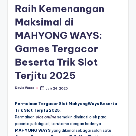
Raih Kemenangan
Maksimal di
MAHYONG WAYS:
Games Tergacor
Beserta Trik Slot
Terjitu 2025
David Wood
July 24, 2025
Posted
by
Permainan Tergacor Slot MahyongWays Beserta
Trik Slot Terjitu 2025
.
Permainan
slot online
semakin diminati oleh para
pecinta judi digital, terutama dengan hadirnya
MAHYONG WAYS
yang dikenal sebagai salah satu