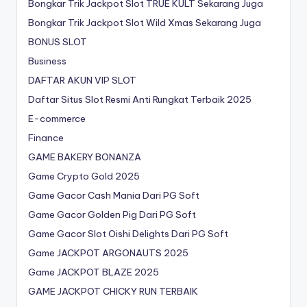
Bongkar Trik Jackpot Slot TRUE KULT Sekarang Juga
Bongkar Trik Jackpot Slot Wild Xmas Sekarang Juga
BONUS SLOT
Business
DAFTAR AKUN VIP SLOT
Daftar Situs Slot Resmi Anti Rungkat Terbaik 2025
E-commerce
Finance
GAME BAKERY BONANZA
Game Crypto Gold 2025
Game Gacor Cash Mania Dari PG Soft
Game Gacor Golden Pig Dari PG Soft
Game Gacor Slot Oishi Delights Dari PG Soft
Game JACKPOT ARGONAUTS 2025
Game JACKPOT BLAZE 2025
GAME JACKPOT CHICKY RUN TERBAIK