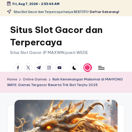
Fri, Aug 7, 2026
-
2:53:47 AM
Skip
Situs Slot Gacor dan Terpercaya hanya BEBTOTO !
Daftar Sekarang!
to
content
Situs Slot Gacor dan
Terpercaya
Situs Slot Gacor JP MAXWIN pasti WEDE
facebook.com
twitter.com
t.me
instagram.com
youtube.com
Home
Online Games
Raih Kemenangan Maksimal di MAHYONG
WAYS: Games Tergacor Beserta Trik Slot Terjitu 2025