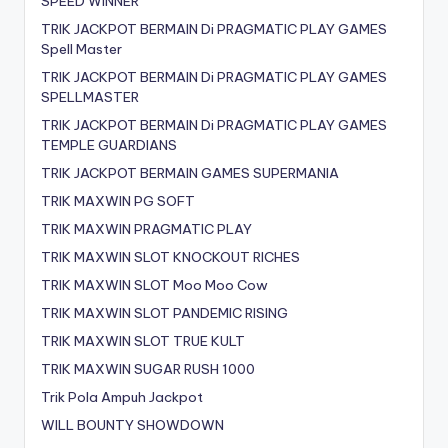
SPEED WINNER
TRIK JACKPOT BERMAIN Di PRAGMATIC PLAY GAMES
Spell Master
TRIK JACKPOT BERMAIN Di PRAGMATIC PLAY GAMES
SPELLMASTER
TRIK JACKPOT BERMAIN Di PRAGMATIC PLAY GAMES
TEMPLE GUARDIANS
TRIK JACKPOT BERMAIN GAMES SUPERMANIA
TRIK MAXWIN PG SOFT
TRIK MAXWIN PRAGMATIC PLAY
TRIK MAXWIN SLOT KNOCKOUT RICHES
TRIK MAXWIN SLOT Moo Moo Cow
TRIK MAXWIN SLOT PANDEMIC RISING
TRIK MAXWIN SLOT TRUE KULT
TRIK MAXWIN SUGAR RUSH 1000
Trik Pola Ampuh Jackpot
WILL BOUNTY SHOWDOWN