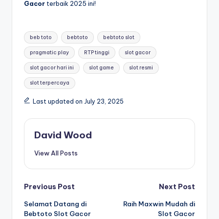
Gacor
terbaik 2025 ini!
Tags:
beb toto
bebtoto
bebtoto slot
pragmatic play
RTP tinggi
slot gacor
slot gacor hari ini
slot game
slot resmi
slot terpercaya
Last updated on July 23, 2025
David Wood
View All Posts
Post
Previous Post
Next Post
Selamat Datang di
Raih Maxwin Mudah di
navigation
Bebtoto Slot Gacor
Slot Gacor