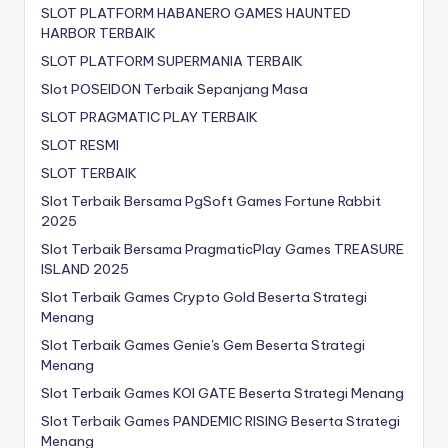
SLOT PLATFORM HABANERO GAMES HAUNTED
HARBOR TERBAIK
SLOT PLATFORM SUPERMANIA TERBAIK
Slot POSEIDON Terbaik Sepanjang Masa
SLOT PRAGMATIC PLAY TERBAIK
SLOT RESMI
SLOT TERBAIK
Slot Terbaik Bersama PgSoft Games Fortune Rabbit
2025
Slot Terbaik Bersama PragmaticPlay Games TREASURE
ISLAND 2025
Slot Terbaik Games Crypto Gold Beserta Strategi
Menang
Slot Terbaik Games Genie's Gem Beserta Strategi
Menang
Slot Terbaik Games KOI GATE Beserta Strategi Menang
Slot Terbaik Games PANDEMIC RISING Beserta Strategi
Menang