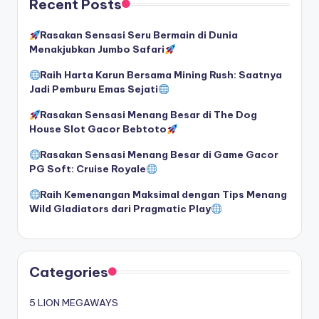
Recent Posts
Rasakan Sensasi Seru Bermain di Dunia
Menakjubkan Jumbo Safari
Raih Harta Karun Bersama Mining Rush: Saatnya
Jadi Pemburu Emas Sejati
Rasakan Sensasi Menang Besar di The Dog
House Slot Gacor Bebtoto
Rasakan Sensasi Menang Besar di Game Gacor
PG Soft: Cruise Royale
Raih Kemenangan Maksimal dengan Tips Menang
Wild Gladiators dari Pragmatic Play
Categories
5 LION MEGAWAYS