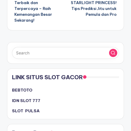
Terbaik dan
STARLIGHT PRINCESS!
Terpercaya – Raih
Tips Prediksi Jitu untuk
Kemenangan Besar
Pemula dan Pro
Sekarang!
LINK SITUS SLOT GACOR
BEBTOTO
IDN SLOT 777
SLOT PULSA