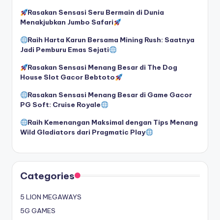
Rasakan Sensasi Seru Bermain di Dunia
Menakjubkan Jumbo Safari
Raih Harta Karun Bersama Mining Rush: Saatnya
Jadi Pemburu Emas Sejati
Rasakan Sensasi Menang Besar di The Dog
House Slot Gacor Bebtoto
Rasakan Sensasi Menang Besar di Game Gacor
PG Soft: Cruise Royale
Raih Kemenangan Maksimal dengan Tips Menang
Wild Gladiators dari Pragmatic Play
Categories
5 LION MEGAWAYS
5G GAMES