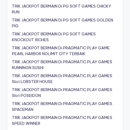
TRIK JACKPOT BERMAIN Di PG SOFT GAMES CHICKY
RUN
TRIK JACKPOT BERMAIN Di PG SOFT GAMES GOLDEN
PIG
TRIK JACKPOT BERMAIN Di PG SOFT GAMES
KNOCKOUT RICHES
TRIK JACKPOT BERMAIN Di PRAGMATIC PLAY GAME
PEARL HARBOR NOLIMIT CITY TERBAIK
TRIK JACKPOT BERMAIN Di PRAGMATIC PLAY GAMES
RUNNINGN SUSHI
TRIK JACKPOT BERMAIN Di PRAGMATIC PLAY GAMES
Slot LOBSTER HOUSE
TRIK JACKPOT BERMAIN Di PRAGMATIC PLAY GAMES
Slot POSEIDON
TRIK JACKPOT BERMAIN Di PRAGMATIC PLAY GAMES
SPACEMAN
TRIK JACKPOT BERMAIN Di PRAGMATIC PLAY GAMES
SPEED WINNER