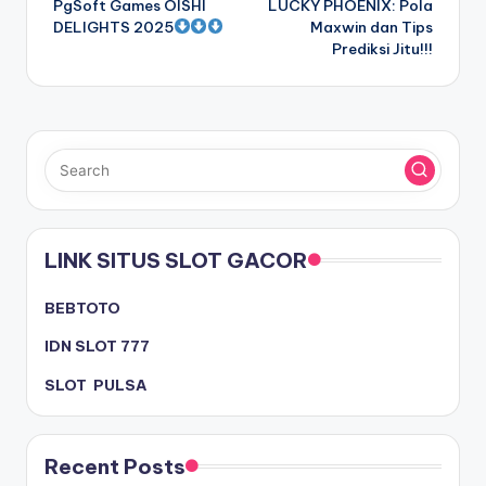
PgSoft Games OISHI
LUCKY PHOENIX: Pola
DELIGHTS 2025
Maxwin dan Tips
Prediksi Jitu!!!
LINK SITUS SLOT GACOR
BEBTOTO
IDN SLOT 777
SLOT PULSA
Recent Posts