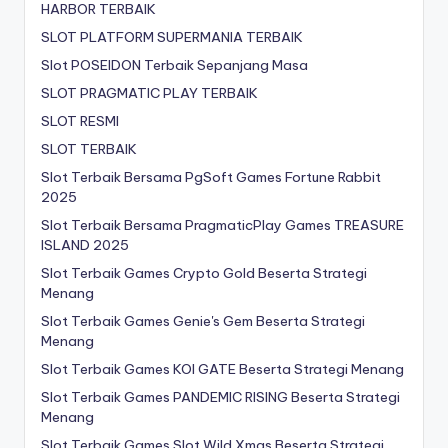
HARBOR TERBAIK
SLOT PLATFORM SUPERMANIA TERBAIK
Slot POSEIDON Terbaik Sepanjang Masa
SLOT PRAGMATIC PLAY TERBAIK
SLOT RESMI
SLOT TERBAIK
Slot Terbaik Bersama PgSoft Games Fortune Rabbit
2025
Slot Terbaik Bersama PragmaticPlay Games TREASURE
ISLAND 2025
Slot Terbaik Games Crypto Gold Beserta Strategi
Menang
Slot Terbaik Games Genie's Gem Beserta Strategi
Menang
Slot Terbaik Games KOI GATE Beserta Strategi Menang
Slot Terbaik Games PANDEMIC RISING Beserta Strategi
Menang
Slot Terbaik Games Slot Wild Xmas Beserta Strategi