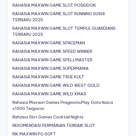
RAHASIA MAXWIN GAME SLOT POSEIDON
RAHASIA MAXWIN GAME SLOT RUNNING SUSHI
TERBARU 2025
RAHASIA MAXWIN GAME SLOT TEMPLE GUARDIANS
TERBARU 2025
RAHASIA MAXWIN GAME SPACEMAN
RAHASIA MAXWIN GAME SPEED WINNER
RAHASIA MAXWIN GAME SPELLMASTER
RAHASIA MAXWIN GAME SUPERMANIA
RAHASIA MAXWIN GAME TRUE KULT
RAHASIA MAXWIN GAME WILD WEST GOLD
RAHASIA MAXWIN GAME WILD XMAS
Rahasia Maxwin Games PragmaticPlay Gatotkaca
x1000 Tergacor
Rahasia Slot Games Cocktail Nights
REKOMENDASI PERMAINAN TERBAIK SLOT
RIK MAXWIN PG SOFT