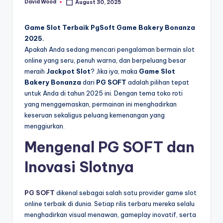
David Wood
August 30, 2025
Posted
by
Game Slot Terbaik PgSoft Game Bakery Bonanza
2025.
Apakah Anda sedang mencari pengalaman bermain slot
online yang seru, penuh warna, dan berpeluang besar
meraih
Jackpot Slot
? Jika iya, maka
Game Slot
Bakery Bonanza
dari
PG SOFT
adalah pilihan tepat
untuk Anda di tahun 2025 ini. Dengan tema toko roti
yang menggemaskan, permainan ini menghadirkan
keseruan sekaligus peluang kemenangan yang
menggiurkan.
Mengenal PG SOFT dan
Inovasi Slotnya
PG SOFT
dikenal sebagai salah satu provider game slot
online terbaik di dunia. Setiap rilis terbaru mereka selalu
menghadirkan visual menawan, gameplay inovatif, serta