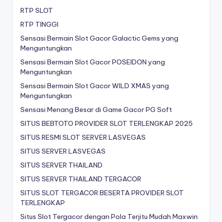
RTP SLOT
RTP TINGGI
Sensasi Bermain Slot Gacor Galactic Gems yang
Menguntungkan
Sensasi Bermain Slot Gacor POSEIDON yang
Menguntungkan
Sensasi Bermain Slot Gacor WILD XMAS yang
Menguntungkan
Sensasi Menang Besar di Game Gacor PG Soft
SITUS BEBTOTO PROVIDER SLOT TERLENGKAP 2025
SITUS RESMI SLOT SERVER LASVEGAS
SITUS SERVER LASVEGAS
SITUS SERVER THAILAND
SITUS SERVER THAILAND TERGACOR
SITUS SLOT TERGACOR BESERTA PROVIDER SLOT
TERLENGKAP
Situs Slot Tergacor dengan Pola Terjitu Mudah Maxwin