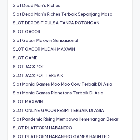
Slot Dead Man’s Riches
Slot Dead Man’s Riches Terbaik Sepanjang Masa
SLOT DEPOSIT PULSA TANPA POTONGAN
SLOT GACOR
Slot Gacor Maxwin Sensasional
SLOT GACOR MUDAH MAXWIN
SLOT GAME
SLOT JACKPOT
SLOT JACKPOT TERBAIK
Slot Mania Games Moo Moo Cow Terbaik Di Asia
Slot Mania Games Planetons Terbaik Di Asia
SLOT MAXWIN
SLOT ONLINE GACOR RESMI TERBAIK DI ASIA
Slot Pandemic Rising Membawa Kemenangan Besar
SLOT PLATFORM HABANERO
SLOT PLATFORM HABANERO GAMES HAUNTED