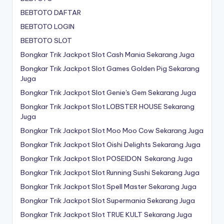
BEBTOTO DAFTAR
BEBTOTO LOGIN
BEBTOTO SLOT
Bongkar Trik Jackpot Slot Cash Mania Sekarang Juga
Bongkar Trik Jackpot Slot Games Golden Pig Sekarang
Juga
Bongkar Trik Jackpot Slot Genie's Gem Sekarang Juga
Bongkar Trik Jackpot Slot LOBSTER HOUSE Sekarang
Juga
Bongkar Trik Jackpot Slot Moo Moo Cow Sekarang Juga
Bongkar Trik Jackpot Slot Oishi Delights Sekarang Juga
Bongkar Trik Jackpot Slot POSEIDON Sekarang Juga
Bongkar Trik Jackpot Slot Running Sushi Sekarang Juga
Bongkar Trik Jackpot Slot Spell Master Sekarang Juga
Bongkar Trik Jackpot Slot Supermania Sekarang Juga
Bongkar Trik Jackpot Slot TRUE KULT Sekarang Juga