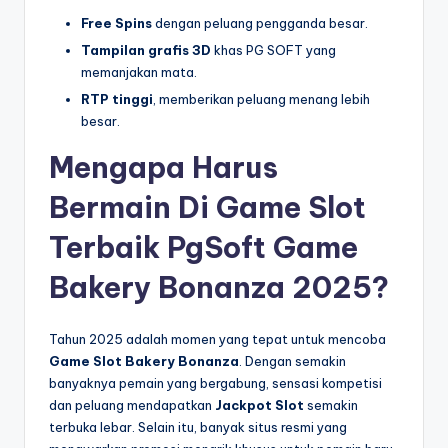
Free Spins
dengan peluang pengganda besar.
Tampilan grafis 3D
khas PG SOFT yang
memanjakan mata.
RTP tinggi
, memberikan peluang menang lebih
besar.
Mengapa Harus
Bermain Di Game Slot
Terbaik PgSoft Game
Bakery Bonanza 2025?
Tahun 2025 adalah momen yang tepat untuk mencoba
Game Slot Bakery Bonanza
. Dengan semakin
banyaknya pemain yang bergabung, sensasi kompetisi
dan peluang mendapatkan
Jackpot Slot
semakin
terbuka lebar. Selain itu, banyak situs resmi yang