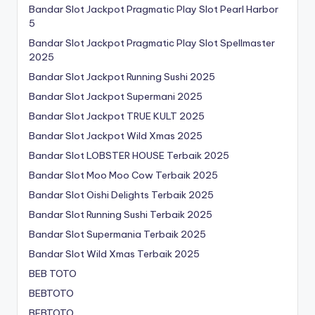
Bandar Slot Jackpot Pragmatic Play Slot Pearl Harbor
5
Bandar Slot Jackpot Pragmatic Play Slot Spellmaster
2025
Bandar Slot Jackpot Running Sushi 2025
Bandar Slot Jackpot Supermani 2025
Bandar Slot Jackpot TRUE KULT 2025
Bandar Slot Jackpot Wild Xmas 2025
Bandar Slot LOBSTER HOUSE Terbaik 2025
Bandar Slot Moo Moo Cow Terbaik 2025
Bandar Slot Oishi Delights Terbaik 2025
Bandar Slot Running Sushi Terbaik 2025
Bandar Slot Supermania Terbaik 2025
Bandar Slot Wild Xmas Terbaik 2025
BEB TOTO
BEBTOTO
BEBTOTO