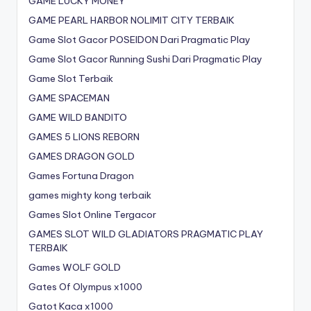
GAME LUCKY MONEY
GAME PEARL HARBOR NOLIMIT CITY TERBAIK
Game Slot Gacor POSEIDON Dari Pragmatic Play
Game Slot Gacor Running Sushi Dari Pragmatic Play
Game Slot Terbaik
GAME SPACEMAN
GAME WILD BANDITO
GAMES 5 LIONS REBORN
GAMES DRAGON GOLD
Games Fortuna Dragon
games mighty kong terbaik
Games Slot Online Tergacor
GAMES SLOT WILD GLADIATORS PRAGMATIC PLAY
TERBAIK
Games WOLF GOLD
Gates Of Olympus x1000
Gatot Kaca x1000